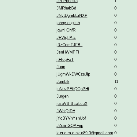
Jiří Popelka
1
JMRhabBd
0
JNytDgmkErNXP
0
johny english
0
jqwrHQhfR
0
JRWqtIAtz
0
jRzCemFJFBL
0
JsnHWMPFI
0
jtFtcqFxT
0
Juan
0
jUgmWkDWCzsJlp
0
Jumbik
11
juNuvPEfiQGpPHf
0
Jurgen
0
juzeVBfBExLcuX
0
JWhlQIDH
0
jYcBYVhYshUof
0
JZejirtGQAFnp
0
k.er.e.m.e.nk.o89.0@gmail.com
0