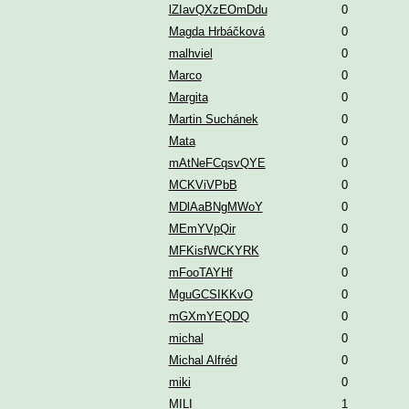
lZIavQXzEOmDdu
0
Magda Hrbáčková
0
malhviel
0
Marco
0
Margita
0
Martin Suchánek
0
Mata
0
mAtNeFCqsvQYE
0
MCKViVPbB
0
MDlAaBNgMWoY
0
MEmYVpQir
0
MFKisfWCKYRK
0
mFooTAYHf
0
MguGCSIKKvO
0
mGXmYEQDQ
0
michal
0
Michal Alfréd
0
miki
0
MILI
1