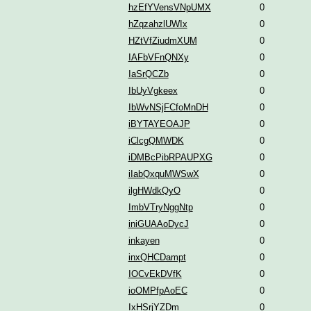
hzEfYVensVNpUMX
0
hZqzahzlUWIx
0
HZtVfZiudmXUM
0
IAFbVFnQNXy
0
IaSrQCZb
0
IbUyVgkeex
0
IbWvNSjFCfoMnDH
0
iBYTAYEOAJP
0
iClcgQMWDK
0
iDMBcPibRPAUPXG
0
iIabQxquMWSwX
0
ilgHWdkQyO
0
ImbVTryNggNtp
0
iniGUAAoDycJ
0
inkayen
0
inxQHCDampt
0
IOCvEkDVfK
0
ioOMPfpAoEC
0
IxHSrjYZDm
0