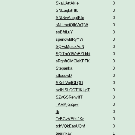
SkaUAttAkIe
0
SNEaqkitHtb
0
SNfSwAabgtKfe
0
sNlLmxiQIkVqTjW
0
soBfdLuY
0
spencwldRyYW
0
SQFsMpiuzApN
0
SQlTmYIWnEZLbht
0
sRgnfrQMCieKPTK
0
Stepanka
0
stlxoswD
0
SXehVxjlGLQD
0
szIbISLQOTJKUpT
0
SZvGSRehvIfT
0
TARMjGZpwl
0
tb
0
TcBGvVEfzlJKc
0
tchVQkEaoUQnf
0
teerinka7
1