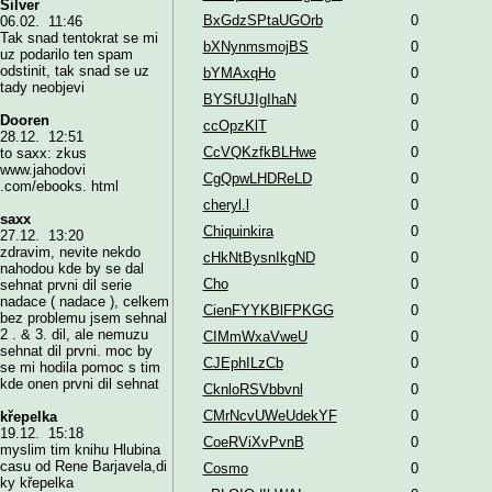
Silver
BxGdzSPtaUGOrb
0
06.02. 11:46
Tak snad tentokrat se mi
bXNynmsmojBS
0
uz podarilo ten spam
odstinit, tak snad se uz
bYMAxqHo
0
tady neobjevi
BYSfUJIgIhaN
0
Dooren
ccOpzKlT
0
28.12. 12:51
CcVQKzfkBLHwe
0
to saxx: zkus
www.jahodovi
CgQpwLHDReLD
0
.com/ebooks. html
cheryl.l
0
saxx
Chiquinkira
0
27.12. 13:20
zdravim, nevite nekdo
cHkNtBysnIkgND
0
nahodou kde by se dal
Cho
0
sehnat prvni dil serie
nadace ( nadace ), celkem
CienFYYKBlFPKGG
0
bez problemu jsem sehnal
2 . & 3. dil, ale nemuzu
CIMmWxaVweU
0
sehnat dil prvni. moc by
CJEphILzCb
0
se mi hodila pomoc s tim
kde onen prvni dil sehnat
CknloRSVbbvnl
0
CMrNcvUWeUdekYF
0
křepelka
19.12. 15:18
CoeRViXvPvnB
0
myslim tim knihu Hlubina
casu od Rene Barjavela,di
Cosmo
0
ky křepelka