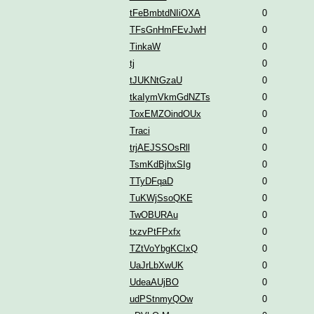
tFeBmbtdNIiOXA
0
TFsGnHmFEvJwH
0
TinkaW
0
tj
0
tJUKNtGzaU
0
tkaIymVkmGdNZTs
0
ToxEMZOindOUx
0
Traci
0
trjAEJSSOsRll
0
TsmKdBjhxSIg
0
TTyDFqaD
0
TuKWjSsoQKE
0
TwOBURAu
0
txzvPtFPxfx
0
TZtVoYbgKCIxQ
0
UaJrLbXwUK
0
UdeaAUjBO
0
udPStnmyQOw
0