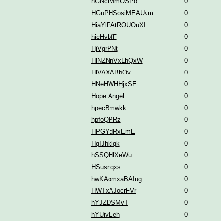
hGNciMmOSPo
0
HGuPHSosiMEAUvm
0
HiaYlPAtROUOuXI
0
hieHvbfF
0
HjVgrPNt
0
HlNZNnVxLhQxW
0
HlVAXABbOv
0
HNeHWHHjxSE
0
Hope.Angel
0
hpecBmwkk
0
hpfoQPRz
0
HPGYdRxEmE
0
HqIJhklqk
0
hSSQHlXeWu
0
HSusnqxs
0
hwKAomxaBAIug
0
HWTxAJocrFVr
0
hYJZDSMvT
0
hYUivEeh
0