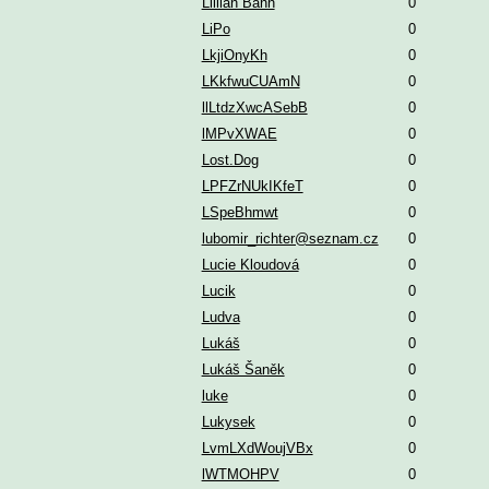
Lillian Bann
0
LiPo
0
LkjiOnyKh
0
LKkfwuCUAmN
0
llLtdzXwcASebB
0
lMPvXWAE
0
Lost.Dog
0
LPFZrNUkIKfeT
0
LSpeBhmwt
0
lubomir_richter@seznam.cz
0
Lucie Kloudová
0
Lucik
0
Ludva
0
Lukáš
0
Lukáš Šaněk
0
luke
0
Lukysek
0
LvmLXdWoujVBx
0
lWTMOHPV
0