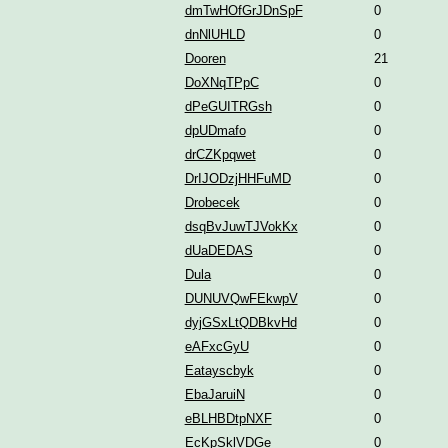
dmTwHOfGrJDnSpF
0
dnNlUHLD
0
Dooren
21
DoXNqTPpC
0
dPeGUITRGsh
0
dpUDmafo
0
drCZKpqwet
0
DrIJODzjHHFuMD
0
Drobecek
0
dsqBvJuwTJVokKx
0
dUaDEDAS
0
Dula
0
DUNUVQwFEkwpV
0
dyjGSxLtQDBkvHd
0
eAFxcGyU
0
Eatayscbyk
0
EbaJaruiN
0
eBLHBDtpNXF
0
EcKpSklVDGe
0