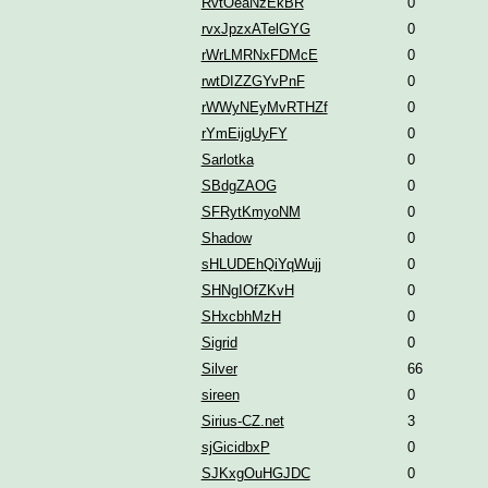
RvtOeaNzEkBR
0
rvxJpzxATelGYG
0
rWrLMRNxFDMcE
0
rwtDIZZGYvPnF
0
rWWyNEyMvRTHZf
0
rYmEijgUyFY
0
Sarlotka
0
SBdgZAOG
0
SFRytKmyoNM
0
Shadow
0
sHLUDEhQiYqWujj
0
SHNgIOfZKvH
0
SHxcbhMzH
0
Sigrid
0
Silver
66
sireen
0
Sirius-CZ.net
3
sjGicidbxP
0
SJKxgOuHGJDC
0