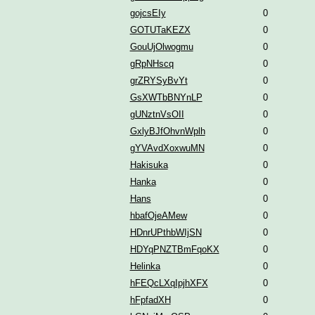
gojcsEIy
0
GOTUTaKEZX
0
GouUjOlwogmu
0
gRpNHscq
0
grZRYSyBvYt
0
GsXWTbBNYnLP
0
gUNztnVsOII
0
GxlyBJfOhvnWplh
0
gYVAvdXoxwuMN
0
Hakisuka
0
Hanka
0
Hans
0
hbafOjeAMew
0
HDnrUPthbWIjSN
0
HDYqPNZTBmFqoKX
0
Helinka
0
hFEQcLXqIpjhXFX
0
hFpfadXH
0