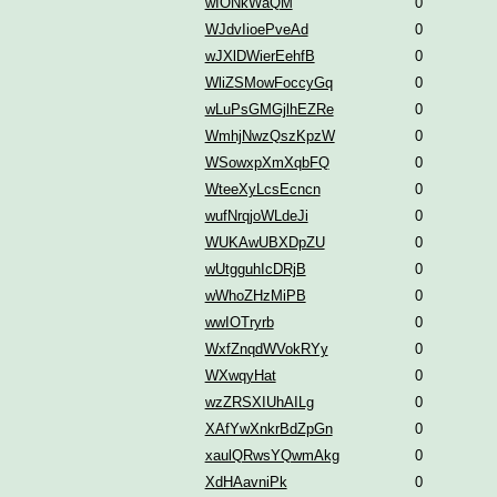
wIONkWaQM
0
WJdvIioePveAd
0
wJXlDWierEehfB
0
WliZSMowFoccyGq
0
wLuPsGMGjlhEZRe
0
WmhjNwzQszKpzW
0
WSowxpXmXqbFQ
0
WteeXyLcsEcncn
0
wufNrqjoWLdeJi
0
WUKAwUBXDpZU
0
wUtgguhIcDRjB
0
wWhoZHzMiPB
0
wwIOTryrb
0
WxfZnqdWVokRYy
0
WXwqyHat
0
wzZRSXIUhAILg
0
XAfYwXnkrBdZpGn
0
xaulQRwsYQwmAkg
0
XdHAavniPk
0