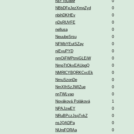
naYToDawr
0
NBbDFeJezXmqZyd
0
nbihDKHEv
0
nDsRUVFE
0
nellusa
0
NeuubeSrsu
0
NFMbYEutSZay
0
niEvuPYD
0
nmOiFWPtmiGLEiW
0
NmpTtOkxEAUqgQ
0
NMRlCYBQRKCvcEk
0
NmuSzonDe
0
NmXIhSzJWIZue
0
nnTWLyao
0
Nováková Poláková
1
NPAJzwEY
0
NRuBPczJsqTvkZ
0
nsJQADPa
0
NUrqFORAa
0