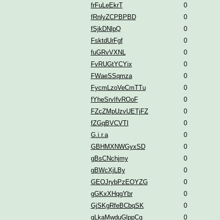
frFuLeEkrT
0
fRnlyZCPBPBD
0
fSjkDNlpQ
0
FsktdUrFgf
0
fuGRvVXNL
0
FvRUGtYCYix
0
FWaeSSqmza
0
FycmLzoVeCmTTu
0
fYheSrvIfvROoF
0
FZcZMpUzvUETjFZ
0
fZGqBVCVTI
0
G.i.r.a
0
GBHMXNWGyxSD
0
gBsCNchjmy
0
gBWcXjLBy
0
GEOJrybPzEOYZG
0
gGKxXHqgYbr
0
GjSKgRfeBCbqSK
0
gLkaMwduGlppCg
0