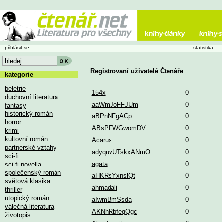
přihlásit se
statistika
Registrovaní uživatelé Čtenáře
kategorie
beletrie
154x
0
duchovní literatura
aaWmJoFFJUm
0
fantasy
historický román
aBPnNFgACp
0
horror
ABsPFWGwomDV
0
krimi
kultovní román
Acarus
0
partnerské vztahy
adyquvUTskxANmO
0
sci-fi
agata
0
sci-fi novella
společenský román
aHKRsYxnslQt
0
světová klasika
ahmadali
0
thriller
utopický román
aIwmBmSsda
0
válečná literatura
AKNhRbfeqQgc
0
životopis