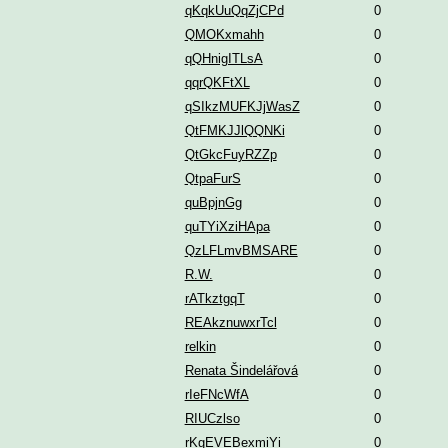
qKqkUuQqZjCPd
0
QMOKxmahh
0
qQHnigITLsA
0
qqrQKFtXL
0
qSIkzMUFKJjWasZ
0
QtFMKJJlQQNKi
0
QtGkcFuyRZZp
0
QtpaFurS
0
quBpjnGg
0
quTYiXziHApa
0
QzLFLmvBMSARE
0
R.W.
0
rATkztgqT
0
REAkznuwxrTcl
0
relkin
0
Renata Šindelářová
0
rIeFNcWfA
0
RIUCzlso
0
rKgEVEBexmiYi
0