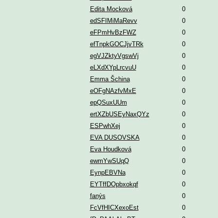
Edita Mocková
0
edSFIMiMaRevv
0
eFPmHvBzFWZ
0
efTnpkGOCJjvTRk
0
egVJZktyVgswVj
0
eLXdXYpLrcvuU
0
Emma Šchina
0
eOFgNAzfvMxE
0
epQSuxUUm
0
ertXZbUSEyNaxQYz
0
ESPwhXej
0
EVA DUSOVSKA
0
Eva Houdková
0
ewmYwSUqQ
0
EynpEBVNa
0
EYTffDOpbxokqf
0
fanýs
0
FcVfHICXexoEst
0