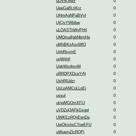
uDVhQrMz
0
UeeGaBLtjKrz
0
UHmAgNPaBVyI
0
UjCjvYWbibw
0
uLOASThWyPHrI
0
UMDirudIgbNbmHa
0
uMhBKzAszMfO
0
UnhRsymE
0
unWijhII
0
UqkWsnbvnM
0
uRRDPXDzaYrN
0
UshRlUdzr
0
UsLpAMCoLLpEj
0
ussul
0
utnqMGOmXFIJ
0
uVDZoQAFkGsgel
0
UWKEzRQijEpnDa
0
UwOkishsCYoeEFU
0
uWuemZlcRQPj
0