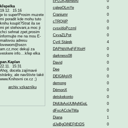
cPLOIQdIhWAI
0
křepelka
cqlepOLmYe
0
19.12. 15:16
Craniumr
0
je to super!Prosim muzete
mi poradit kde mohu tuto
cTRQIjlP
0
knihu koupit?Strat ila se
mi pri stehovani,a moc ji
cvsxitloPczml
0
chci sehnat zpet,prosim
CxvaZLPpt
0
informujte me na mou E-
mailovou adresu
Cyril Stárek
4
lovewom@sezn
DAPhbVAqFjFXtoH
0
am.cz,moc dekuji za
veskere info....křep elka
darkness08
0
pan.Kaplan
David
0
22.11. 15:31
Dee
0
Ahoj, docela zajímavé
stránky, ale navštivte také
DElGMgVR
0
www.Knihovni ce.cz ;)
demong
0
archiv vzkazníku
DémonX
0
detskekonto
0
DfdUbAoUUMgNGpL
0
dFxcACcleTMa
0
Diana
1
dJeBgOiNEFtEtDS
0