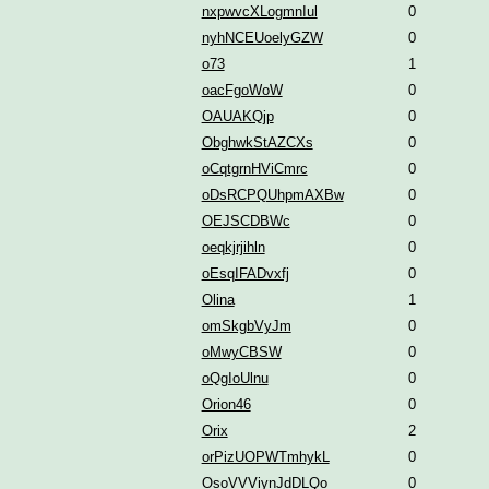
nxpwvcXLogmnIul
0
nyhNCEUoelyGZW
0
o73
1
oacFgoWoW
0
OAUAKQjp
0
ObghwkStAZCXs
0
oCqtgrnHViCmrc
0
oDsRCPQUhpmAXBw
0
OEJSCDBWc
0
oeqkjrjihln
0
oEsqIFADvxfj
0
Olina
1
omSkgbVyJm
0
oMwyCBSW
0
oQgIoUlnu
0
Orion46
0
Orix
2
orPizUOPWTmhykL
0
OsoVVViynJdDLQo
0