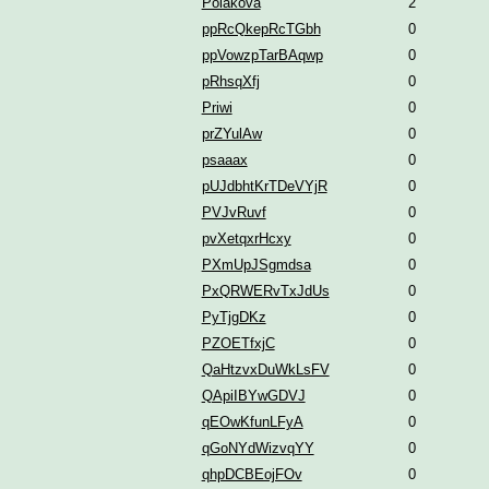
Poláková
2
ppRcQkepRcTGbh
0
ppVowzpTarBAqwp
0
pRhsqXfj
0
Priwi
0
prZYulAw
0
psaaax
0
pUJdbhtKrTDeVYjR
0
PVJvRuvf
0
pvXetqxrHcxy
0
PXmUpJSgmdsa
0
PxQRWERvTxJdUs
0
PyTjgDKz
0
PZOETfxjC
0
QaHtzvxDuWkLsFV
0
QApiIBYwGDVJ
0
qEOwKfunLFyA
0
qGoNYdWizvqYY
0
qhpDCBEojFOv
0