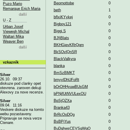
Beornottobe
0
Puzo Mario
Remarque Erich Maria
beth
1
další
bflxiKYykej
0
U - Z
Bigboy121
0
Urban Josef
Biggi.S
0
Viewegh Michal
Waltari Mika
BJfjBlats
0
Weaver Ben
BKHGievKRrQqm
0
další
BkSOvlQnSR
0
BlackValkyra
0
vzkazník
blanka
0
BmSzBMKT
0
Silver
26.10. 09:37
bmyylDhUFoRt
0
diskuze pod clanky opet
bOrOHHyuwBUsGM
0
otevrena. zaroven dekuji
Alexovy za nove recenze.
bPNjfUtNVULexOU
0
BpSjQZXa
0
Silver
09.04. 11:16
Branka43
0
Veskere diskuze na tomto
webu pozastaveny.
BrRcOoDQg
0
Pripravuje se nova verze
BsBPjYus
0
Ctenare.
BuDqhwsCEVSgWgO
0