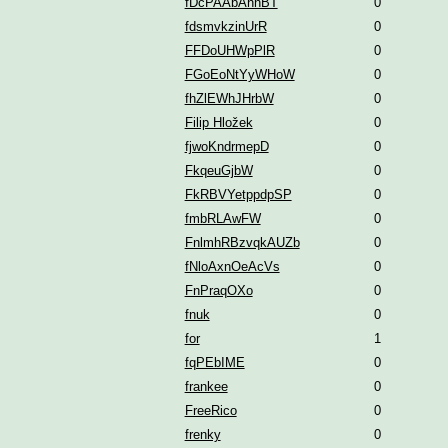
fDcPAAbAhnBT
0
fdsmvkzinUrR
0
FFDoUHWpPlR
0
FGoEoNtYyWHoW
0
fhZlEWhJHrbW
0
Filip Hložek
0
fjwoKndrmepD
0
FkqeuGjbW
0
FkRBVYetppdpSP
0
fmbRLAwFW
0
FnlmhRBzvqkAUZb
0
fNloAxnOeAcVs
0
FnPraqOXo
0
fnuk
0
for
1
fqPEbIME
0
frankee
0
FreeRico
0
frenky
0