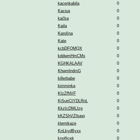
kacenkabila
0
Kacius
0
kačka
0
Kaila
0
Karolína
0
Kate
0
kcbDFQMQX
0
kddwmHmCMs
0
KGHKALAAV
0
KhwmlndmG
0
killerbabe
0
kimminka
0
KIzZfNVF
0
KjSujrCtYDLRnL
0
KkzIcDMLIzg
0
kKZShVZItupq
0
klemikaze
0
KnLkydByxx
0
knoflicek
0