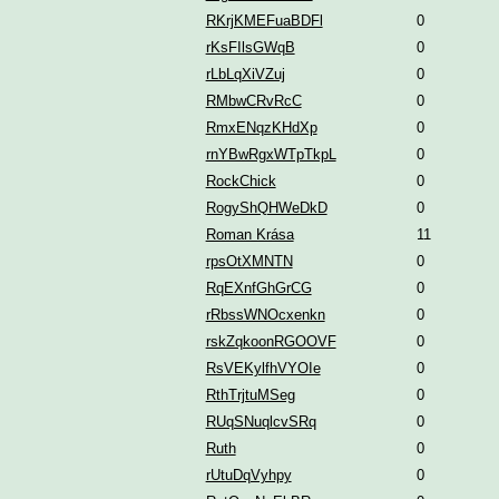
RKrjKMEFuaBDFl
0
rKsFIlsGWqB
0
rLbLqXiVZuj
0
RMbwCRvRcC
0
RmxENqzKHdXp
0
rnYBwRgxWTpTkpL
0
RockChick
0
RogyShQHWeDkD
0
Roman Krása
11
rpsOtXMNTN
0
RqEXnfGhGrCG
0
rRbssWNOcxenkn
0
rskZqkoonRGOOVF
0
RsVEKylfhVYOIe
0
RthTrjtuMSeg
0
RUqSNuqlcvSRq
0
Ruth
0
rUtuDqVyhpy
0