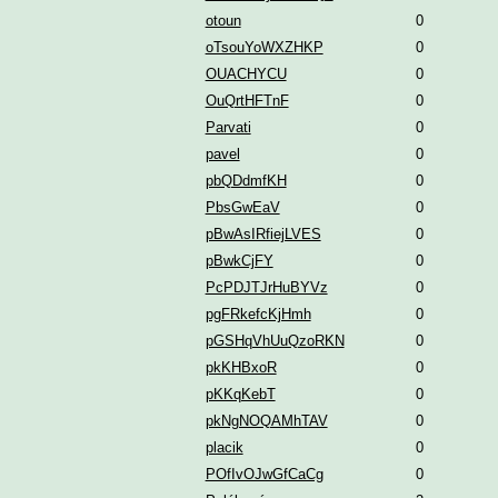
otoun
0
oTsouYoWXZHKP
0
OUACHYCU
0
OuQrtHFTnF
0
Parvati
0
pavel
0
pbQDdmfKH
0
PbsGwEaV
0
pBwAsIRfiejLVES
0
pBwkCjFY
0
PcPDJTJrHuBYVz
0
pgFRkefcKjHmh
0
pGSHqVhUuQzoRKN
0
pkKHBxoR
0
pKKqKebT
0
pkNgNOQAMhTAV
0
placik
0
POfIvOJwGfCaCg
0