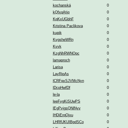
kochanská
0
kQfxqAtjq
0
KqKxUGbhF
0
Kristina Paclikova
0
kupik
0
KvgsheWRn
0
Kvvk
0
KzgNhRWNOpc
0
lamaproch
0
Larisa
0
LayRipAs
0
lCRFqxSJVMcNyn
0
lDcpHwfDf
0
le-la
0
leeFvgKiSUwPS
0
lEgPvjgsQNlNyv
0
lHDiErqOjxu
0
LHRfUKUIBpdSCo
0