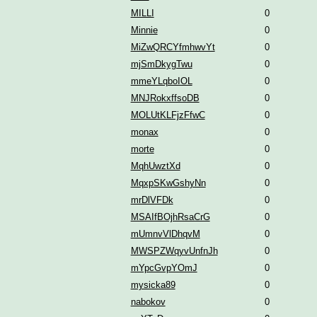
MILLI
0
Minnie
0
MiZwQRCYfmhwvYt
0
mjSmDkygTwu
0
mmeYLqboIOL
0
MNJRokxffsoDB
0
MOLUtKLFjzFfwC
0
monax
0
morte
0
MqhUwztXd
0
MqxpSKwGshyNn
0
mrDlVFDk
0
MSAIfBOjhRsaCrG
0
mUmnvVlDhqvM
0
MWSPZWqyvUnfnJh
0
mYpcGvpYOmJ
0
mysicka89
0
nabokov
0