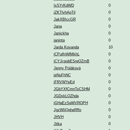
IxSYrKdWD
0
iZKTlvhApTil
0
JakXBIccGR
0
Jana
0
Janickha
0
janinta
0
Jarda Kovanda
10
jCPulfnWlMkhL
0
jCYJcpobESreOZmB
0
Jenny Poláková
0
jeNuFhNC
0
jFRVWYeEd
0
JGbYXfCmnTsCSHM
0
JGDxkLOZhda
0
jGHaEzSeMVROPH
0
JgzWIiQqheRffo
0
JHVH
0
Jitka
0