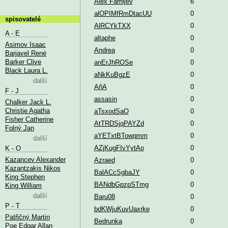
Alex Farnijev
6
alOPIMfRmDtacUU
0
spisovatelé
AlRCYkTXX
0
A - E
altaphe
0
Asimov Isaac
Andrea
0
Barjavel René
Barker Clive
anErJhROSe
0
Black Laura L.
aNkKuBgzE
0
další
AňA
0
F - J
assasin
0
Chalker Jack L.
Christie Agatha
aTsxodSaO
0
Fisher Catherine
AtTRDSjqPAYZd
0
Folný Jan
aYETxtBTowqmm
0
další
AZjKugFIvYytAo
0
K - O
Kazancev Alexander
Azraed
0
Kazantzakis Nikos
BalACcSgbaJY
0
King Stephen
BANdbGpzpSTmg
0
King William
další
Baru08
0
P - T
bdKWjuKuvUaxrke
0
Patřičný Martin
Bedrunka
0
Poe Edgar Allan