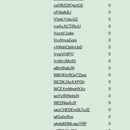
voQRZOfQgstGE
0
vPjjfwlkBJ
0
VSelcYnhcGZ
0
vujAsJtCTiRzrU
0
VuxgVJudw
0
VvyfmyaGoig
0
vXMqhCbdjvUoD
0
VyerVQfPQ
0
VyMcUMvlfS
0
wBmBjebJN
0
WBQKfvROeTZbpz
0
WCDKJAcKXPOh
0
WCEXmMpgHXXo
0
wcFsfRINnhsN
0
WEDNtwXcR
0
wezCHEDEmDLTuJE
0
wfGohyRzp
0
whdoBDMLqpuYRP
0