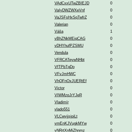
VAdCxxUTwZBIEJD
0
VaIyDWZWXeVnf
0
VaJSFsHxSqTwfrZ
0
Valerian
0
Váša
1
vBhZNkMEiqCAG
0
vDHYhufPZSMU
0
Vendula
0
VFRCATeywNHbt
0
VfTPbTqDo
0
VFvJmHWC
0
VhOFnOxJUERtEf
0
Victor
0
VIWMzpJrYJeR
0
Vladimír
0
vlado551
0
VLCwvjjsjpiLt
0
vmEnKJVugkMYw
0
vNRrtXnMiZhnmz
0