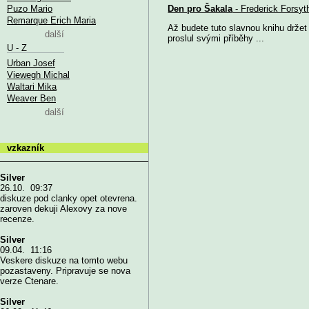
Puzo Mario
Den pro Šakala
- Frederick Forsyt
Remarque Erich Maria
Až budete tuto slavnou knihu držet
další
proslul svými příběhy ...
U - Z
Urban Josef
Viewegh Michal
Waltari Mika
Weaver Ben
další
vzkazník
Silver
26.10. 09:37
diskuze pod clanky opet otevrena.
zaroven dekuji Alexovy za nove
recenze.
Silver
09.04. 11:16
Veskere diskuze na tomto webu
pozastaveny. Pripravuje se nova
verze Ctenare.
Silver