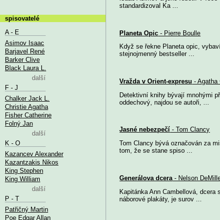
standardizoval Ka ...
spisovatelé
A - E
Planeta Opic
- Pierre Boulle
Asimov Isaac
Když se řekne Planeta opic, vybaví
Barjavel René
stejnojmenný bestseller ...
Barker Clive
Black Laura L.
další
Vražda v Orient-expresu
- Agatha 
F - J
Detektivní knihy bývají mnohými p
Chalker Jack L.
oddechový, najdou se autoři, ...
Christie Agatha
Fisher Catherine
Folný Jan
Jasné nebezpečí
- Tom Clancy
další
K - O
Tom Clancy bývá označován za mistr
tom, že se stane spiso ...
Kazancev Alexander
Kazantzakis Nikos
King Stephen
Generálova dcera
- Nelson DeMill
King William
další
Kapitánka Ann Cambellová, dcera s
P - T
náborové plakáty, je surov ...
Patřičný Martin
Poe Edgar Allan