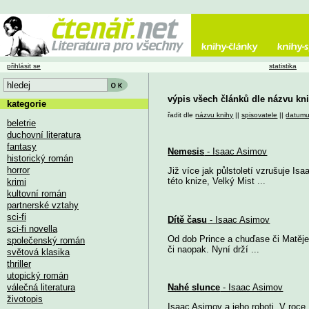
přihlásit se
statistika
výpis všech článků dle názvu kn
kategorie
řadit dle
názvu knihy
||
spisovatele
||
datum
beletrie
duchovní literatura
fantasy
Nemesis
- Isaac Asimov
historický román
horror
Již více jak půlstoletí vzrušuje I
této knize, Velký Mist ...
krimi
kultovní román
partnerské vztahy
sci-fi
Dítě času
- Isaac Asimov
sci-fi novella
Od dob Prince a chuďase či Matěje 
společenský román
či naopak. Nyní drží ...
světová klasika
thriller
utopický román
válečná literatura
Nahé slunce
- Isaac Asimov
životopis
Isaac Asimov a jeho roboti. V roce 