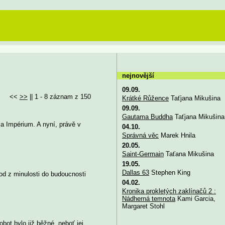
nejnovější
09.09.
<<
>>
|| 1 - 8 záznam z 150
Krátké Růžence
Taťjana Mikušina
09.09.
Gautama Buddha
Taťjana Mikušina
 a Impérium. A nyní, právě v
04.10.
Správná věc
Marek Hnila
20.05.
Saint-Germain
Taťana Mikušina
19.05.
Dallas 63
Stephen King
od z minulosti do budoucnosti
04.02.
Kronika prokletých zaklínačů 2 :
Nádherná temnota
Kami Garcia,
Margaret Stohl
bot bylo již běžné, neboť jej