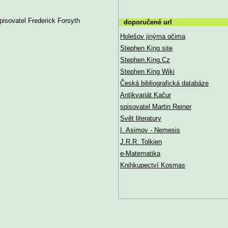
pisovatel Frederick Forsyth
doporučené url
Holešov jinýma očima
Stephen King site
Stephen.King.Cz
Stephen King Wiki
Česká bibliografická databáze
Antikvariát Kačur
spisovatel Martin Reiner
Svět literatury
I. Asimov - Nemesis
J.R.R. Tolkien
e-Matematika
Knihkupectví Kosmas