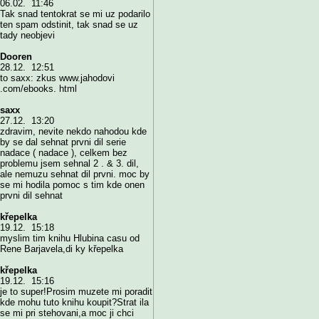
06.02. 11:46
Tak snad tentokrat se mi uz podarilo
ten spam odstinit, tak snad se uz
tady neobjevi
Dooren
28.12. 12:51
to saxx: zkus www.jahodovi
.com/ebooks. html
saxx
27.12. 13:20
zdravim, nevite nekdo nahodou kde
by se dal sehnat prvni dil serie
nadace ( nadace ), celkem bez
problemu jsem sehnal 2 . & 3. dil,
ale nemuzu sehnat dil prvni. moc by
se mi hodila pomoc s tim kde onen
prvni dil sehnat
křepelka
19.12. 15:18
myslim tim knihu Hlubina casu od
Rene Barjavela,di ky křepelka
křepelka
19.12. 15:16
je to super!Prosim muzete mi poradit
kde mohu tuto knihu koupit?Strat ila
se mi pri stehovani,a moc ji chci