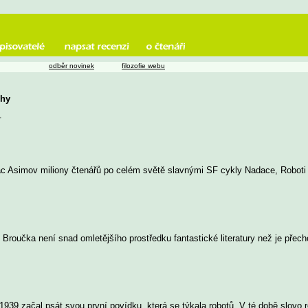
odběr novinek
filozofie webu
ihy
u
saac Asimov miliony čtenářů po celém světě slavnými SF cykly Nadace, Roboti
Broučka není snad omletějšího prostředku fantastické literatury než je přech
1939 začal psát svou první povídku, která se týkala robotů. V té době slovo ro