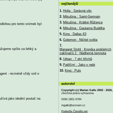
nejčtenější
1.
Hnila : Správná věc
2.
Mikušina : Saint-Germain
3.
Mikušina : Krátké Růžence
edlohou pro tento snímek byl
4.
Mikušina : Gautama Buddha
5.
King : Dallas 63
6.
Golemon : Ničitel světa
7.
ažujeme spíše za lehký a
Margaret Stohl : Kronika prokletých
zaklínačů 2 : Nádherná temnota
8.
Urban : 7 dní hříchů
9.
Patřičný : Jako v nebi
10.
King : Puls
agent - nicméně vždy snil o
autorství
Copyright (c) Marian Gallo 2002 - 2026,
všechna práva vyhrazena.
žívá jako ideální poutač na
ISSN 1801-0784
mgallo@
seznam.cz
Podpořte Čtenáře.net