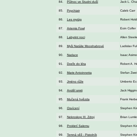
84.
Půlnoc ve Studni duší
Jack L. Cha
85.
Psychiatr
Caleb Carr
86.
Les mytág
Robert Hold
87.
Artemis Fowl
Eoin Colfer
88.
Labyrint noci
Allen Steel
89.
Myši Natálie Mooshabrové
Ladislav Fu
90.
Nadace
Isaac Asimo
91.
Dveře do léta
Robert A. He
92.
Marie Antoinnetta
Stefan Zwe
93.
Jméno růže
Umberto Ec
94.
Anděl smrti
Jack Higgin
95.
Mučená hvězda
Frank Herbe
96.
Osvícení
Stephen Ki
97.
Nekroskop III. Zdroj
Brian Lumle
98.
Prokletí Salemu
Stephen Ki
99.
Temná věž - Pistolník
Stephen Ki