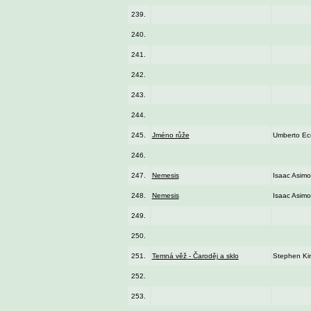
239.
240.
241.
242.
243.
244.
245.
Jméno růže
Umberto Ec
246.
247.
Nemesis
Isaac Asimo
248.
Nemesis
Isaac Asimo
249.
250.
251.
Temná věž - Čaroděj a sklo
Stephen Ki
252.
253.