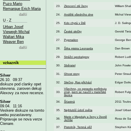
Puzo Mario
23.
Zkrocení zlé ženy
William Sh
Remarque Erich Maria
další
24.
Andělé všedního dne
Michal Vie
U - Z
25.
Kdo chytá v žitě
J. D. Saling
Urban Josef
Viewegh Michal
26.
České skrčky
Gerold Tiet
Waltari Mika
27.
Pygmalion
George Ber
Weaver Ben
další
28.
Šifra mistra Leonarda
Dan Brown
29.
Strážci apokalypsy
Robert Lud
vzkazník
30.
Sběratel
John Fowle
31.
Ghost story
Peter Strau
Silver
26.10. 09:37
32.
Slečno, Ras přichází
Edgar Dutk
diskuze pod clanky opet
otevrena. zaroven dekuji
Všechno, co opravdu potřebuju
33.
znát, jsem se naučil v mateřské
Robert Ful
Alexovy za nove recenze.
školce
Silver
34.
Šťastná
2011 Toulo
09.04. 11:16
Veskere diskuze na tomto
35.
Nejhlubší údolí světa
Josef Urba
webu pozastaveny.
Marie z Magdaly a ženy v životě
36.
Rosa de Sa
Pripravuje se nova verze
Ježíše
Ctenare.
37.
Pistolník, Temná věž
Stephen Ki