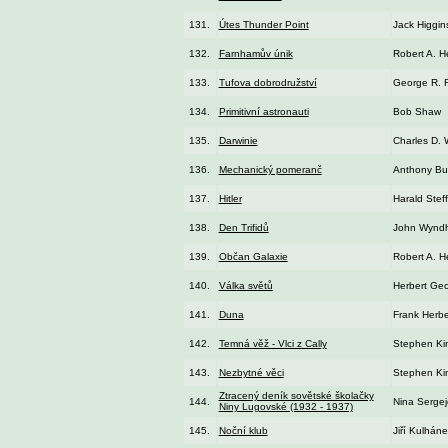
131.
Útes Thunder Point
Jack Higgin
132.
Farnhamův únik
Robert A. He
133.
Tufova dobrodružství
George R. R
134.
Primitivní astronauti
Bob Shaw
135.
Darwinie
Charles D. 
136.
Mechanický pomeranč
Anthony Bu
137.
Hitler
Harald Stef
138.
Den Trifidů
John Wynd
139.
Občan Galaxie
Robert A. He
140.
Válka světů
Herbert Geo
141.
Duna
Frank Herbe
142.
Temná věž - Vlci z Cally
Stephen Ki
143.
Nezbytné věci
Stephen Ki
Ztracený deník sovětské školačky
144.
Nina Serge
Niny Lugovské (1932 - 1937)
145.
Noční klub
Jiří Kulháne