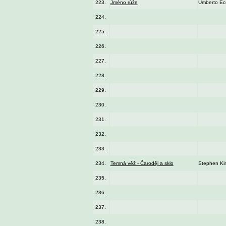
223.
Jméno růže
Umberto Ec
224.
225.
226.
227.
228.
229.
230.
231.
232.
233.
234.
Temná věž - Čaroděj a sklo
Stephen Ki
235.
236.
237.
238.