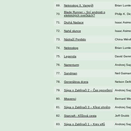
69.
Nekroskop II. Vampýři
Brian Lumle
Blade Runner – Sní androidi o
70.
Philip K. Di
elektrických ovečkách?
71.
Druhá Nadace
Isaac Asimo
72.
Nahé slunce
Isaac Asimo
73.
Nádraží Perdido
China Miévil
74.
Nekroskop
Brian Lumle
75.
Legenda
David Gemm
76.
Narrenturm
Andrzej Sa
77.
Sandman
Neil Gaima
78.
Generálova dcera
Nelson DeMi
79.
Sága o Zaklínači 2 – Čas opovržení
Andrzej Sa
80.
Mravenci
Bernard We
81.
Sága o Zaklínači 3 – Křest ohněm
Andrzej Sa
82.
Starcraft - Křížová cesta
Jeff Grubb
83.
Sága o Zaklínači 1 – Krev elfů
Andrzej Sa