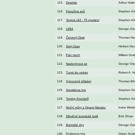
115.
Detektiv
Arthur Haile
116.
Pavučina snů
Stephen Ki
117.
Temná věž - Tři vyvolení
Stephen Ki
118.
1984
George Orw
119.
Červený Drak
Thomas Har
120.
Stroj času
Herbert Geo
121.
Pán much
William Gol
122.
Nadechnout se
George Orw
123.
Tunel do nebes
Robert A. He
124.
Vynucené přistání
Thomas Blo
125.
Geraldova hra
Stephen Ki
126.
Tommy Knockeři
Stephen Ki
127.
Noční můry s čápem Marabu
Irvine Wels
128.
Dřevěné kosmické lodě
Bob Shaw
129.
Barmské dny
George Orw
130.
Enderova hra
Orson Scott