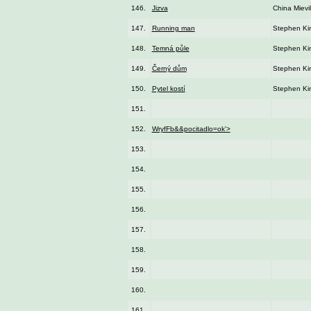
146.
Jizva
China Mievil
147.
Running man
Stephen Ki
148.
Temná půle
Stephen Ki
149.
Černý dům
Stephen Ki
150.
Pytel kostí
Stephen Ki
151.
152.
WryfFb&&pocitadlo=ok'>
153.
154.
155.
156.
157.
158.
159.
160.
161.