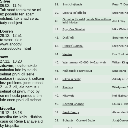
Silver
38.
Smrtící výbuch
Peter T. D
06.02. 11:46
Tak snad tentokrat se mi
39.
Lisey a její příběh
Stephen Ki
uz podarilo ten spam
odstinit, tak snad se uz
Od sebe | k sobě, aneb Bisexuálovo
40.
Jan Folný
tady neobjevi
irské hledání
41.
Egypťan Sinuhet
Mika Waltari
Dooren
28.12. 12:51
42.
Dračí oči
Stephen Ki
to saxx: zkus
www.jahodovi
43.
Prokletí Salemu
Stephen Ki
.com/ebooks. html
44.
Vanitas
Eva Toulov
saxx
27.12. 13:20
45.
Warhammer 40.000: Hvězdný vlk
William King
zdravim, nevite nekdo
nahodou kde by se dal
46.
Než anděl pozbyl stud
Emil Mann
sehnat prvni dil serie
nadace ( nadace ), celkem
47.
Piknik u cesty
Arkadij a Bo
bez problemu jsem sehnal
2 . & 3. dil, ale nemuzu
48.
Pianista
Władysław 
sehnat dil prvni. moc by
se mi hodila pomoc s tim
49.
Nikdykde
Neil Gaima
kde onen prvni dil sehnat
50.
Second Chance
Laura L. Bl
křepelka
51.
Zánik Faeny
Alexander 
19.12. 15:18
myslim tim knihu Hlubina
52.
Bohatýr I. Ocelové žezlo
Juraj Červe
casu od Rene Barjavela,di
ky křepelka