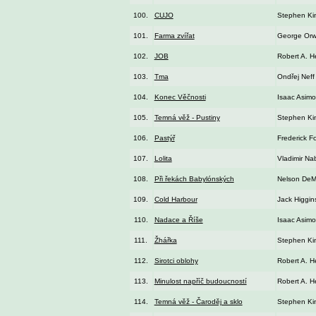
100.
CUJO
Stephen Ki
101.
Farma zvířat
George Orw
102.
JOB
Robert A. He
103.
Tma
Ondřej Neff
104.
Konec Věčnosti
Isaac Asimo
105.
Temná věž - Pustiny
Stephen Ki
106.
Pastýř
Frederick F
107.
Lolita
Vladimir Na
108.
Při řekách Babylónských
Nelson DeMi
109.
Cold Harbour
Jack Higgin
110.
Nadace a Říše
Isaac Asimo
111.
Žhářka
Stephen Ki
112.
Sirotci oblohy
Robert A. He
113.
Minulost napříč budoucností
Robert A. He
114.
Temná věž - Čaroděj a sklo
Stephen Ki