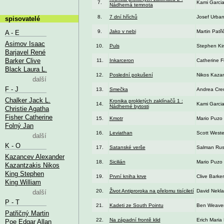
7.
Kami Garcia
Nádherná temnota
8.
7 dní hříchů
Josef Urba
spisovatelé
9.
Jako v nebi
Martin Patři
A - E
Asimov Isaac
10.
Puls
Stephen Ki
Barjavel René
Barker Clive
11.
Inkarceron
Catherine F
Black Laura L.
12.
Poslední pokušení
Nikos Kazan
další
F - J
13.
Smečka
Andrea Cre
Chalker Jack L.
Kronika prokletých zaklínačů 1 :
14.
Kami Garcia
Nádherné bytosti
Christie Agatha
Fisher Catherine
15.
Kmotr
Mario Puzo
Folný Jan
16.
Leviathan
Scott Weste
další
K - O
17.
Satanské verše
Salman Rus
Kazancev Alexander
18.
Sicilián
Mario Puzo
Kazantzakis Nikos
King Stephen
19.
První kniha krve
Clive Barker
King William
20.
Život Antiproroka na přelomu tisíciletí
David Nekl
další
P - T
21.
Kadeti ze South Pointu
Ben Weave
Patřičný Martin
22.
Na západní frontě klid
Erich Mari
Poe Edgar Allan