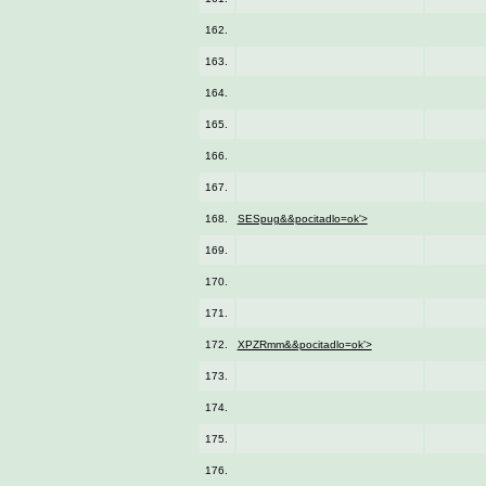
162.
163.
164.
165.
166.
167.
168.
SESpug&&pocitadlo=ok'>
169.
170.
171.
172.
XPZRmm&&pocitadlo=ok'>
173.
174.
175.
176.