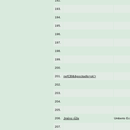
192.
193.
194.
195.
196.
197.
198.
199.
200.
201.
nefCBl&&pocitadlo=ok'>
202.
203.
204.
205.
206.
Jméno růže
Umberto Ec
207.