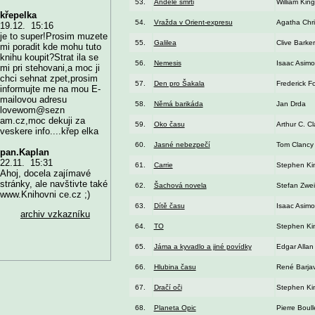
53.
Andělé smrti
William King
křepelka
54.
Vražda v Orient-expresu
Agatha Chri
19.12. 15:16
je to super!Prosim muzete
55.
Galilea
Clive Barker
mi poradit kde mohu tuto
knihu koupit?Strat ila se
56.
Nemesis
Isaac Asimo
mi pri stehovani,a moc ji
chci sehnat zpet,prosim
57.
Den pro Šakala
Frederick F
informujte me na mou E-
mailovou adresu
58.
Němá barikáda
Jan Drda
lovewom@sezn
am.cz,moc dekuji za
59.
Oko času
Arthur C. Cl
veskere info....křep elka
60.
Jasné nebezpečí
Tom Clancy
pan.Kaplan
22.11. 15:31
61.
Carrie
Stephen Ki
Ahoj, docela zajímavé
stránky, ale navštivte také
62.
Šachová novela
Stefan Zwe
www.Knihovni ce.cz ;)
63.
Dítě času
Isaac Asimo
archiv vzkazníku
64.
TO
Stephen Ki
65.
Jáma a kyvadlo a jiné povídky
Edgar Allan
66.
Hlubina času
René Barjav
67.
Dračí oči
Stephen Ki
68.
Planeta Opic
Pierre Boull