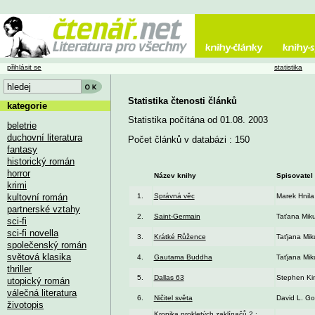
přihlásit se
statistika
Statistika čtenosti článků
kategorie
Statistika počítána od 01.08. 2003
beletrie
duchovní literatura
Počet článků v databázi : 150
fantasy
historický román
horror
Název knihy
Spisovatel
krimi
kultovní román
1.
Správná věc
Marek Hnila
partnerské vztahy
2.
Saint-Germain
Taťana Mik
sci-fi
sci-fi novella
3.
Krátké Růžence
Taťjana Mik
společenský román
světová klasika
4.
Gautama Buddha
Taťjana Mik
thriller
5.
Dallas 63
Stephen Ki
utopický román
válečná literatura
6.
Ničitel světa
David L. G
životopis
Kronika prokletých zaklínačů 2 :