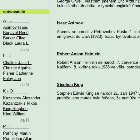
George Orwell, vlastním jménem Eric Arthur Bla
koloniálního úředníka, v typické anglické \"mid
spisovatelé
A - E
Isaac Asimov
Asimov Isaac
Asimov se narodil v Petrovichi v Rusku 1. led
Barjavel René
emigrovat do USA (1923). Isaac byl dvakrát že
Barker Clive
Black Laura L.
další
Robert Anson Heinlein
F - J
Robert Anson Heinlein se narodil 7. července
Chalker Jack L.
Kalifornii 8. května roku 1988 ve věku osmdesát
Christie Agatha
Fisher Catherine
Folný Jan
Stephen King
další
K - O
Stephen Edwin King se narodil 21. září 1947 
Kazancev Alexander
protože jeho matce bylo řečeno, že nemůže mít
Kazantzakis Nikos
King Stephen
King William
další
P - T
Patřičný Martin
Poe Edgar Allan