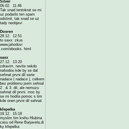
Silver
06.02. 11:46
Tak snad tentokrat se mi
uz podarilo ten spam
odstinit, tak snad se uz
tady neobjevi
Dooren
28.12. 12:51
to saxx: zkus
www.jahodovi
.com/ebooks. html
saxx
27.12. 13:20
zdravim, nevite nekdo
nahodou kde by se dal
sehnat prvni dil serie
nadace ( nadace ), celkem
bez problemu jsem sehnal
2 . & 3. dil, ale nemuzu
sehnat dil prvni. moc by
se mi hodila pomoc s tim
kde onen prvni dil sehnat
křepelka
19.12. 15:18
myslim tim knihu Hlubina
casu od Rene Barjavela,di
ky křepelka