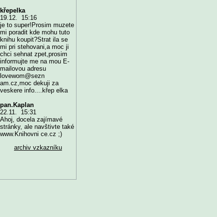
křepelka
19.12. 15:16
je to super!Prosim muzete
mi poradit kde mohu tuto
knihu koupit?Strat ila se
mi pri stehovani,a moc ji
chci sehnat zpet,prosim
informujte me na mou E-
mailovou adresu
lovewom@sezn
am.cz,moc dekuji za
veskere info....křep elka
pan.Kaplan
22.11. 15:31
Ahoj, docela zajímavé
stránky, ale navštivte také
www.Knihovni ce.cz ;)
archiv vzkazníku