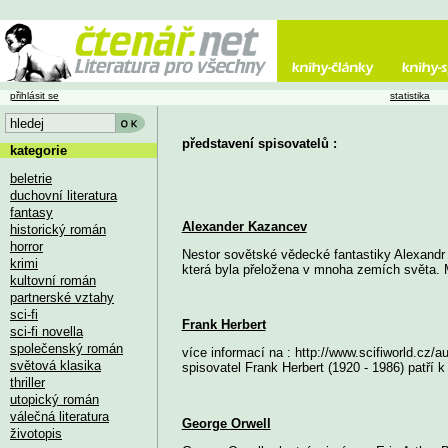
přihlásit se
statistika
představení spisovatelů :
kategorie
beletrie
duchovní literatura
fantasy
Alexander Kazancev
historický román
horror
Nestor sovětské vědecké fantastiky Alexandr 
krimi
která byla přeložena v mnoha zemích světa. 
kultovní román
partnerské vztahy
sci-fi
Frank Herbert
sci-fi novella
společenský román
více informací na : http://www.scifiworld.cz
světová klasika
spisovatel Frank Herbert (1920 - 1986) patří k 
thriller
utopický román
válečná literatura
George Orwell
životopis