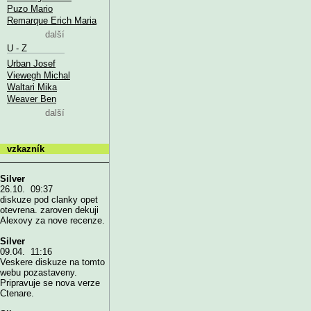
Puzo Mario
Remarque Erich Maria
další
U - Z
Urban Josef
Viewegh Michal
Waltari Mika
Weaver Ben
další
vzkazník
Silver
26.10. 09:37
diskuze pod clanky opet
otevrena. zaroven dekuji
Alexovy za nove recenze.
Silver
09.04. 11:16
Veskere diskuze na tomto
webu pozastaveny.
Pripravuje se nova verze
Ctenare.