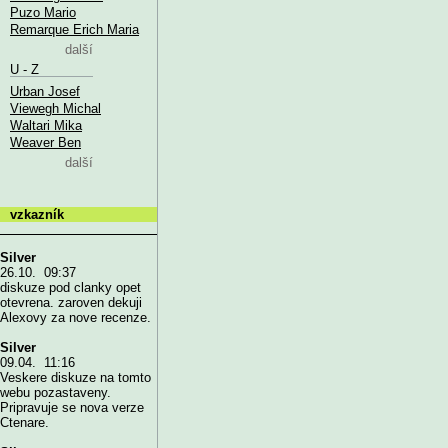
Puzo Mario
Remarque Erich Maria
další
U - Z
Urban Josef
Viewegh Michal
Waltari Mika
Weaver Ben
další
vzkazník
Silver
26.10. 09:37
diskuze pod clanky opet
otevrena. zaroven dekuji
Alexovy za nove recenze.
Silver
09.04. 11:16
Veskere diskuze na tomto
webu pozastaveny.
Pripravuje se nova verze
Ctenare.