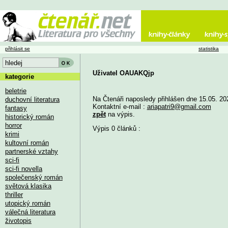
přihlásit se
statistika
Uživatel OAUAKQjp
kategorie
beletrie
Na Čtenáři naposledy přihlášen dne 15.05. 20
duchovní literatura
Kontaktní e-mail :
ariapatri9@gmail.com
fantasy
zpět
na výpis.
historický román
horror
Výpis 0 článků :
krimi
kultovní román
partnerské vztahy
sci-fi
sci-fi novella
společenský román
světová klasika
thriller
utopický román
válečná literatura
životopis