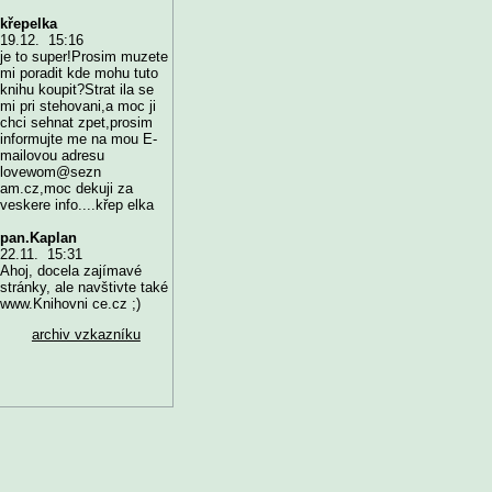
křepelka
19.12. 15:16
je to super!Prosim muzete
mi poradit kde mohu tuto
knihu koupit?Strat ila se
mi pri stehovani,a moc ji
chci sehnat zpet,prosim
informujte me na mou E-
mailovou adresu
lovewom@sezn
am.cz,moc dekuji za
veskere info....křep elka
pan.Kaplan
22.11. 15:31
Ahoj, docela zajímavé
stránky, ale navštivte také
www.Knihovni ce.cz ;)
archiv vzkazníku