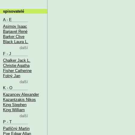
spisovatelé
A - E
Asimov Isaac
Barjavel René
Barker Clive
Black Laura L.
další
F - J
Chalker Jack L.
Christie Agatha
Fisher Catherine
Folný Jan
další
K - O
Kazancev Alexander
Kazantzakis Nikos
King Stephen
King William
další
P - T
Patřičný Martin
Poe Edgar Allan