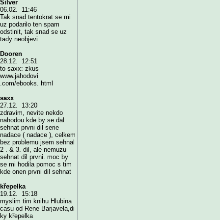
Silver
06.02. 11:46
Tak snad tentokrat se mi
uz podarilo ten spam
odstinit, tak snad se uz
tady neobjevi
Dooren
28.12. 12:51
to saxx: zkus
www.jahodovi
.com/ebooks. html
saxx
27.12. 13:20
zdravim, nevite nekdo
nahodou kde by se dal
sehnat prvni dil serie
nadace ( nadace ), celkem
bez problemu jsem sehnal
2 . & 3. dil, ale nemuzu
sehnat dil prvni. moc by
se mi hodila pomoc s tim
kde onen prvni dil sehnat
křepelka
19.12. 15:18
myslim tim knihu Hlubina
casu od Rene Barjavela,di
ky křepelka