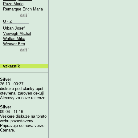
Puzo Mario
Remarque Erich Maria
další
U - Z
Urban Josef
Viewegh Michal
Waltari Mika
Weaver Ben
další
vzkazník
Silver
26.10. 09:37
diskuze pod clanky opet
otevrena. zaroven dekuji
Alexovy za nove recenze.
Silver
09.04. 11:16
Veskere diskuze na tomto
webu pozastaveny.
Pripravuje se nova verze
Ctenare.