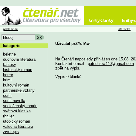
přihlásit se
statistika
Uživatel prZYulAw
kategorie
beletrie
Na Čtenáři naposledy přihlášen dne 15.08. 20
duchovní literatura
Kontaktní e-mail :
patedulow440@gmail.com
fantasy
zpět
na výpis.
historický román
horror
Výpis 0 článků :
krimi
kultovní román
partnerské vztahy
sci-fi
sci-fi novella
společenský román
světová klasika
thriller
utopický román
válečná literatura
životopis