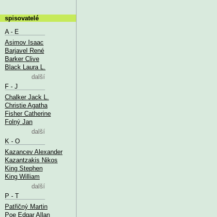
spisovatelé
A - E
Asimov Isaac
Barjavel René
Barker Clive
Black Laura L.
další
F - J
Chalker Jack L.
Christie Agatha
Fisher Catherine
Folný Jan
další
K - O
Kazancev Alexander
Kazantzakis Nikos
King Stephen
King William
další
P - T
Patřičný Martin
Poe Edgar Allan