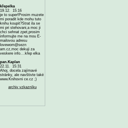
křepelka
19.12. 15:16
je to super!Prosim muzete
mi poradit kde mohu tuto
knihu koupit?Strat ila se
mi pri stehovani,a moc ji
chci sehnat zpet,prosim
informujte me na mou E-
mailovou adresu
lovewom@sezn
am.cz,moc dekuji za
veskere info....křep elka
pan.Kaplan
22.11. 15:31
Ahoj, docela zajímavé
stránky, ale navštivte také
www.Knihovni ce.cz ;)
archiv vzkazníku