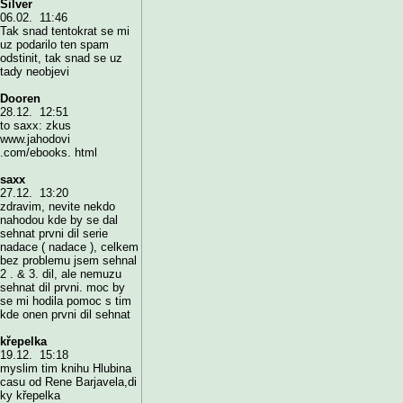
Silver
06.02. 11:46
Tak snad tentokrat se mi
uz podarilo ten spam
odstinit, tak snad se uz
tady neobjevi
Dooren
28.12. 12:51
to saxx: zkus
www.jahodovi
.com/ebooks. html
saxx
27.12. 13:20
zdravim, nevite nekdo
nahodou kde by se dal
sehnat prvni dil serie
nadace ( nadace ), celkem
bez problemu jsem sehnal
2 . & 3. dil, ale nemuzu
sehnat dil prvni. moc by
se mi hodila pomoc s tim
kde onen prvni dil sehnat
křepelka
19.12. 15:18
myslim tim knihu Hlubina
casu od Rene Barjavela,di
ky křepelka