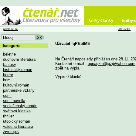
přihlásit se
statistika
Uživatel fqPEbIME
kategorie
beletrie
Na Čtenáři naposledy přihlášen dne 28.11. 20
duchovní literatura
Kontaktní e-mail :
qpnaqzml6jpz@yahoo.com
fantasy
zpět
na výpis.
historický román
horror
Výpis 0 článků :
krimi
kultovní román
partnerské vztahy
sci-fi
sci-fi novella
společenský román
světová klasika
thriller
utopický román
válečná literatura
životopis