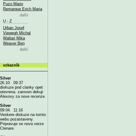
Puzo Mario
Remarque Erich Maria
další
U - Z
Urban Josef
Viewegh Michal
Waltari Mika
Weaver Ben
další
vzkazník
Silver
26.10. 09:37
diskuze pod clanky opet
otevrena. zaroven dekuji
Alexovy za nove recenze.
Silver
09.04. 11:16
Veskere diskuze na tomto
webu pozastaveny.
Pripravuje se nova verze
Ctenare.