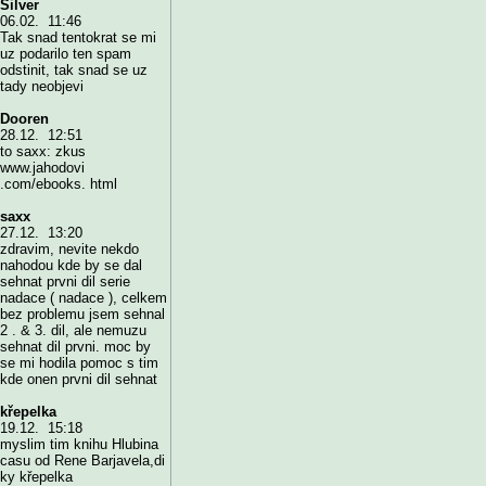
Silver
06.02. 11:46
Tak snad tentokrat se mi
uz podarilo ten spam
odstinit, tak snad se uz
tady neobjevi
Dooren
28.12. 12:51
to saxx: zkus
www.jahodovi
.com/ebooks. html
saxx
27.12. 13:20
zdravim, nevite nekdo
nahodou kde by se dal
sehnat prvni dil serie
nadace ( nadace ), celkem
bez problemu jsem sehnal
2 . & 3. dil, ale nemuzu
sehnat dil prvni. moc by
se mi hodila pomoc s tim
kde onen prvni dil sehnat
křepelka
19.12. 15:18
myslim tim knihu Hlubina
casu od Rene Barjavela,di
ky křepelka