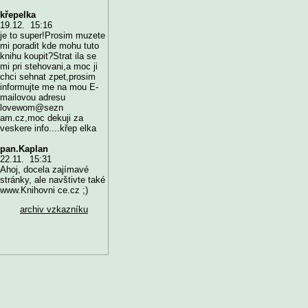
křepelka
19.12. 15:16
je to super!Prosim muzete
mi poradit kde mohu tuto
knihu koupit?Strat ila se
mi pri stehovani,a moc ji
chci sehnat zpet,prosim
informujte me na mou E-
mailovou adresu
lovewom@sezn
am.cz,moc dekuji za
veskere info....křep elka
pan.Kaplan
22.11. 15:31
Ahoj, docela zajímavé
stránky, ale navštivte také
www.Knihovni ce.cz ;)
archiv vzkazníku