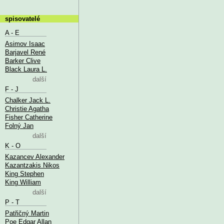
spisovatelé
A - E
Asimov Isaac
Barjavel René
Barker Clive
Black Laura L.
další
F - J
Chalker Jack L.
Christie Agatha
Fisher Catherine
Folný Jan
další
K - O
Kazancev Alexander
Kazantzakis Nikos
King Stephen
King William
další
P - T
Patřičný Martin
Poe Edgar Allan