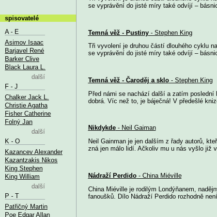
se vyprávění do jisté míry také odvíjí – básni
spisovatelé
A - E
Temná věž - Pustiny
- Stephen King
Asimov Isaac
Tři vyvolení je druhou částí dlouhého cyklu 
Barjavel René
se vyprávění do jisté míry také odvíjí – básn
Barker Clive
Black Laura L.
další
Temná věž - Čaroděj a sklo
- Stephen King
F - J
Před námi se nachází další a zatím poslední 
Chalker Jack L.
dobrá. Víc než to, je báječná! V předešlé knize
Christie Agatha
Fisher Catherine
Folný Jan
Nikdykde
- Neil Gaiman
další
K - O
Neil Gainman je jen dalším z řady autorů, kteř
zná jen málo lidí. Ačkoliv mu u nás vyšlo již v
Kazancev Alexander
Kazantzakis Nikos
King Stephen
Nádraží Perdido
- China Miéville
King William
další
China Miéville je rodilým Londýňanem, naděj
P - T
fanoušků. Dílo Nádraží Perdido rozhodně není 
Patřičný Martin
Poe Edgar Allan