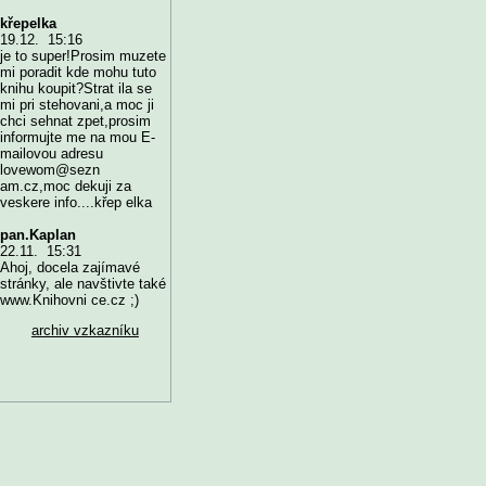
křepelka
19.12. 15:16
je to super!Prosim muzete
mi poradit kde mohu tuto
knihu koupit?Strat ila se
mi pri stehovani,a moc ji
chci sehnat zpet,prosim
informujte me na mou E-
mailovou adresu
lovewom@sezn
am.cz,moc dekuji za
veskere info....křep elka
pan.Kaplan
22.11. 15:31
Ahoj, docela zajímavé
stránky, ale navštivte také
www.Knihovni ce.cz ;)
archiv vzkazníku