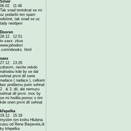
Silver
06.02. 11:46
Tak snad tentokrat se mi
uz podarilo ten spam
odstinit, tak snad se uz
tady neobjevi
Dooren
28.12. 12:51
to saxx: zkus
www.jahodovi
.com/ebooks. html
saxx
27.12. 13:20
zdravim, nevite nekdo
nahodou kde by se dal
sehnat prvni dil serie
nadace ( nadace ), celkem
bez problemu jsem sehnal
2 . & 3. dil, ale nemuzu
sehnat dil prvni. moc by
se mi hodila pomoc s tim
kde onen prvni dil sehnat
křepelka
19.12. 15:18
myslim tim knihu Hlubina
casu od Rene Barjavela,di
ky křepelka