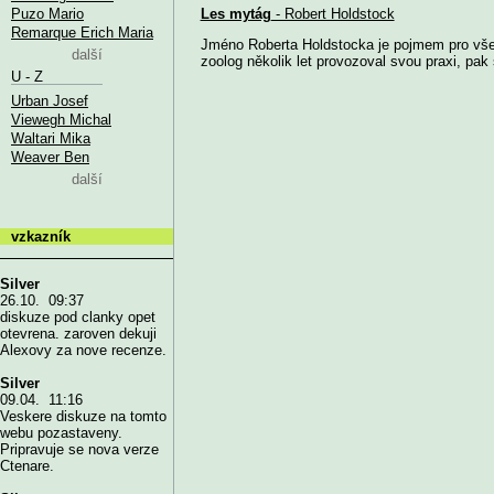
Puzo Mario
Les mytág
- Robert Holdstock
Remarque Erich Maria
Jméno Roberta Holdstocka je pojmem pro vše
další
zoolog několik let provozoval svou praxi, pak 
U - Z
Urban Josef
Viewegh Michal
Waltari Mika
Weaver Ben
další
vzkazník
Silver
26.10. 09:37
diskuze pod clanky opet
otevrena. zaroven dekuji
Alexovy za nove recenze.
Silver
09.04. 11:16
Veskere diskuze na tomto
webu pozastaveny.
Pripravuje se nova verze
Ctenare.