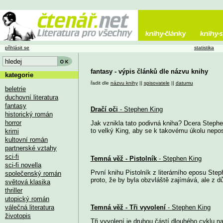
přihlásit se
statistika
fantasy - výpis článků dle názvu knihy
kategorie
řadit dle
názvu knihy
||
spisovatele
||
datumu
beletrie
duchovní literatura
fantasy
Dračí oči
- Stephen King
historický román
horror
Jak vznikla tato podivná kniha? Dcera Stephe
to velký King, aby se k takovému úkolu nepos
krimi
kultovní román
partnerské vztahy
sci-fi
Temná věž - Pistolník
- Stephen King
sci-fi novella
První knihu Pistolník z literárního eposu S
společenský román
proto, že by byla obzvláště zajímává, ale z 
světová klasika
thriller
utopický román
válečná literatura
Temná věž - Tři vyvolení
- Stephen King
životopis
Tři vyvolení je druhou částí dlouhého cyklu 