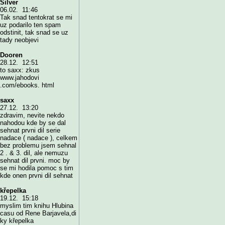
Silver
06.02. 11:46
Tak snad tentokrat se mi
uz podarilo ten spam
odstinit, tak snad se uz
tady neobjevi
Dooren
28.12. 12:51
to saxx: zkus
www.jahodovi
.com/ebooks. html
saxx
27.12. 13:20
zdravim, nevite nekdo
nahodou kde by se dal
sehnat prvni dil serie
nadace ( nadace ), celkem
bez problemu jsem sehnal
2 . & 3. dil, ale nemuzu
sehnat dil prvni. moc by
se mi hodila pomoc s tim
kde onen prvni dil sehnat
křepelka
19.12. 15:18
myslim tim knihu Hlubina
casu od Rene Barjavela,di
ky křepelka