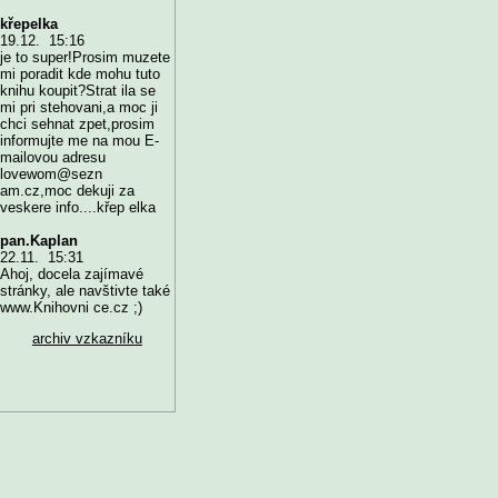
křepelka
19.12. 15:16
je to super!Prosim muzete
mi poradit kde mohu tuto
knihu koupit?Strat ila se
mi pri stehovani,a moc ji
chci sehnat zpet,prosim
informujte me na mou E-
mailovou adresu
lovewom@sezn
am.cz,moc dekuji za
veskere info....křep elka
pan.Kaplan
22.11. 15:31
Ahoj, docela zajímavé
stránky, ale navštivte také
www.Knihovni ce.cz ;)
archiv vzkazníku