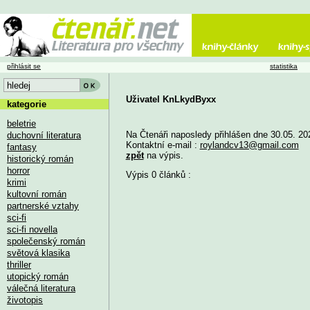
přihlásit se
statistika
Uživatel KnLkydByxx
kategorie
beletrie
Na Čtenáři naposledy přihlášen dne 30.05. 20
duchovní literatura
Kontaktní e-mail :
roylandcv13@gmail.com
fantasy
zpět
na výpis.
historický román
horror
Výpis 0 článků :
krimi
kultovní román
partnerské vztahy
sci-fi
sci-fi novella
společenský román
světová klasika
thriller
utopický román
válečná literatura
životopis