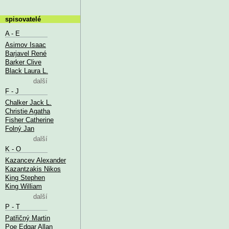
spisovatelé
A - E
Asimov Isaac
Barjavel René
Barker Clive
Black Laura L.
další
F - J
Chalker Jack L.
Christie Agatha
Fisher Catherine
Folný Jan
další
K - O
Kazancev Alexander
Kazantzakis Nikos
King Stephen
King William
další
P - T
Patřičný Martin
Poe Edgar Allan