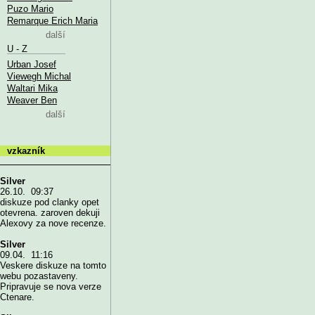
Puzo Mario
Remarque Erich Maria
další
U - Z
Urban Josef
Viewegh Michal
Waltari Mika
Weaver Ben
další
vzkazník
Silver
26.10. 09:37
diskuze pod clanky opet
otevrena. zaroven dekuji
Alexovy za nove recenze.
Silver
09.04. 11:16
Veskere diskuze na tomto
webu pozastaveny.
Pripravuje se nova verze
Ctenare.