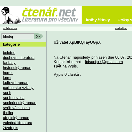
přihlásit se
statistika
Uživatel XpBlKQTayOGpX
kategorie
beletrie
Na Čtenáři naposledy přihlášen dne 06.07. 20
duchovní literatura
Kontaktní e-mail :
lidsantjx7@gmail.com
fantasy
zpět
na výpis.
historický román
horror
Výpis 0 článků :
krimi
kultovní román
partnerské vztahy
sci-fi
sci-fi novella
společenský román
světová klasika
thriller
utopický román
válečná literatura
životopis