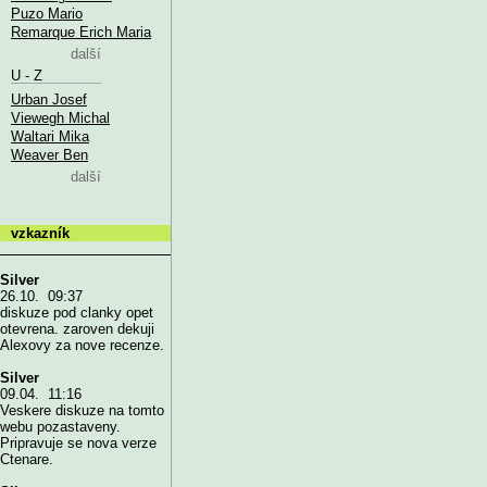
Puzo Mario
Remarque Erich Maria
další
U - Z
Urban Josef
Viewegh Michal
Waltari Mika
Weaver Ben
další
vzkazník
Silver
26.10. 09:37
diskuze pod clanky opet
otevrena. zaroven dekuji
Alexovy za nove recenze.
Silver
09.04. 11:16
Veskere diskuze na tomto
webu pozastaveny.
Pripravuje se nova verze
Ctenare.