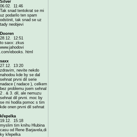
Silver
06.02. 11:46
Tak snad tentokrat se mi
uz podarilo ten spam
odstinit, tak snad se uz
tady neobjevi
Dooren
28.12. 12:51
to saxx: zkus
www.jahodovi
.com/ebooks. html
saxx
27.12. 13:20
zdravim, nevite nekdo
nahodou kde by se dal
sehnat prvni dil serie
nadace ( nadace ), celkem
bez problemu jsem sehnal
2 . & 3. dil, ale nemuzu
sehnat dil prvni. moc by
se mi hodila pomoc s tim
kde onen prvni dil sehnat
křepelka
19.12. 15:18
myslim tim knihu Hlubina
casu od Rene Barjavela,di
ky křepelka