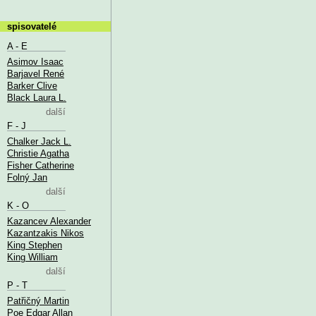
spisovatelé
A - E
Asimov Isaac
Barjavel René
Barker Clive
Black Laura L.
další
F - J
Chalker Jack L.
Christie Agatha
Fisher Catherine
Folný Jan
další
K - O
Kazancev Alexander
Kazantzakis Nikos
King Stephen
King William
další
P - T
Patřičný Martin
Poe Edgar Allan