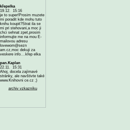
křepelka
19.12. 15:16
je to super!Prosim muzete
mi poradit kde mohu tuto
knihu koupit?Strat ila se
mi pri stehovani,a moc ji
chci sehnat zpet,prosim
informujte me na mou E-
mailovou adresu
lovewom@sezn
am.cz,moc dekuji za
veskere info....křep elka
pan.Kaplan
22.11. 15:31
Ahoj, docela zajímavé
stránky, ale navštivte také
www.Knihovni ce.cz ;)
archiv vzkazníku