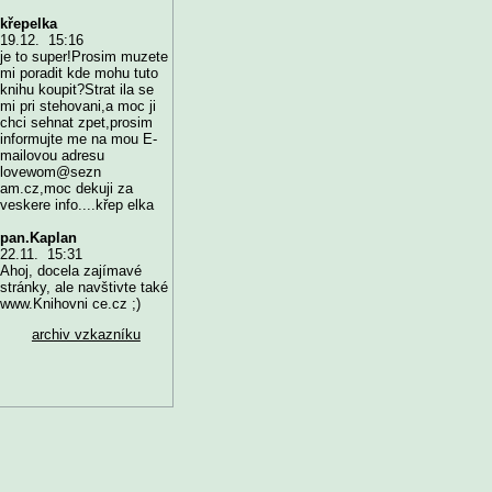
křepelka
19.12. 15:16
je to super!Prosim muzete
mi poradit kde mohu tuto
knihu koupit?Strat ila se
mi pri stehovani,a moc ji
chci sehnat zpet,prosim
informujte me na mou E-
mailovou adresu
lovewom@sezn
am.cz,moc dekuji za
veskere info....křep elka
pan.Kaplan
22.11. 15:31
Ahoj, docela zajímavé
stránky, ale navštivte také
www.Knihovni ce.cz ;)
archiv vzkazníku