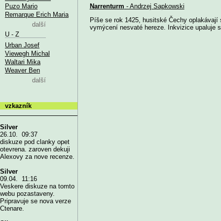
Puzo Mario
Narrenturm
- Andrzej Sapkowski
Remarque Erich Maria
Píše se rok 1425, husitské Čechy oplakávají 
další
vymýcení nesvaté hereze. Inkvizice upaluje s
U - Z
Urban Josef
Viewegh Michal
Waltari Mika
Weaver Ben
další
vzkazník
Silver
26.10. 09:37
diskuze pod clanky opet
otevrena. zaroven dekuji
Alexovy za nove recenze.
Silver
09.04. 11:16
Veskere diskuze na tomto
webu pozastaveny.
Pripravuje se nova verze
Ctenare.