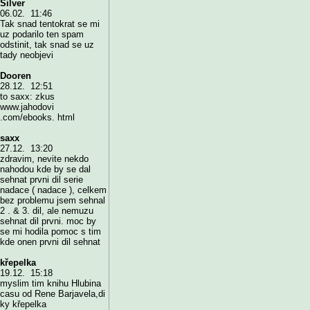
Silver
06.02. 11:46
Tak snad tentokrat se mi
uz podarilo ten spam
odstinit, tak snad se uz
tady neobjevi
Dooren
28.12. 12:51
to saxx: zkus
www.jahodovi
.com/ebooks. html
saxx
27.12. 13:20
zdravim, nevite nekdo
nahodou kde by se dal
sehnat prvni dil serie
nadace ( nadace ), celkem
bez problemu jsem sehnal
2 . & 3. dil, ale nemuzu
sehnat dil prvni. moc by
se mi hodila pomoc s tim
kde onen prvni dil sehnat
křepelka
19.12. 15:18
myslim tim knihu Hlubina
casu od Rene Barjavela,di
ky křepelka