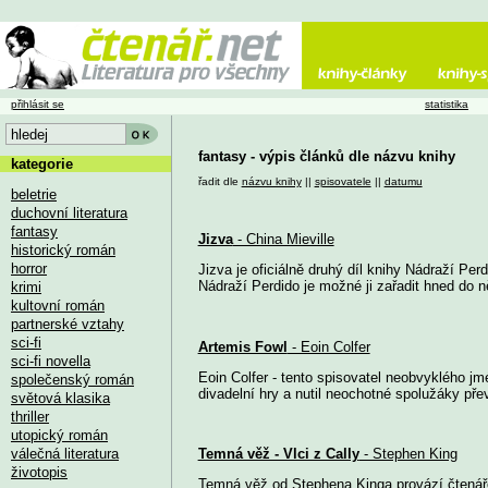
přihlásit se
statistika
fantasy - výpis článků dle názvu knihy
kategorie
řadit dle
názvu knihy
||
spisovatele
||
datumu
beletrie
duchovní literatura
fantasy
Jizva
- China Mieville
historický román
horror
Jizva je oficiálně druhý díl knihy Nádraží Pe
Nádraží Perdido je možné ji zařadit hned do ně
krimi
kultovní román
partnerské vztahy
sci-fi
Artemis Fowl
- Eoin Colfer
sci-fi novella
Eoin Colfer - tento spisovatel neobvyklého jm
společenský román
divadelní hry a nutil neochotné spolužáky přev
světová klasika
thriller
utopický román
válečná literatura
Temná věž - Vlci z Cally
- Stephen King
životopis
Temná věž od Stephena Kinga provází čtenáře