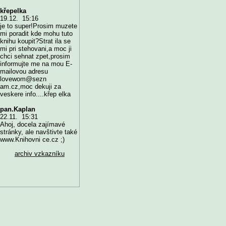
křepelka
19.12. 15:16
je to super!Prosim muzete
mi poradit kde mohu tuto
knihu koupit?Strat ila se
mi pri stehovani,a moc ji
chci sehnat zpet,prosim
informujte me na mou E-
mailovou adresu
lovewom@sezn
am.cz,moc dekuji za
veskere info....křep elka
pan.Kaplan
22.11. 15:31
Ahoj, docela zajímavé
stránky, ale navštivte také
www.Knihovni ce.cz ;)
archiv vzkazníku