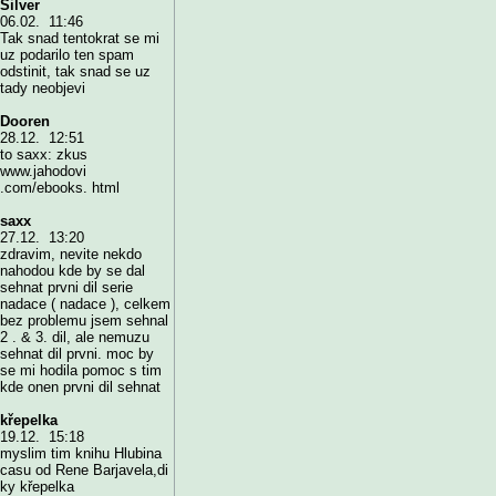
Silver
06.02. 11:46
Tak snad tentokrat se mi
uz podarilo ten spam
odstinit, tak snad se uz
tady neobjevi
Dooren
28.12. 12:51
to saxx: zkus
www.jahodovi
.com/ebooks. html
saxx
27.12. 13:20
zdravim, nevite nekdo
nahodou kde by se dal
sehnat prvni dil serie
nadace ( nadace ), celkem
bez problemu jsem sehnal
2 . & 3. dil, ale nemuzu
sehnat dil prvni. moc by
se mi hodila pomoc s tim
kde onen prvni dil sehnat
křepelka
19.12. 15:18
myslim tim knihu Hlubina
casu od Rene Barjavela,di
ky křepelka