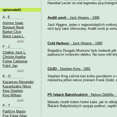
Hannibal Lecter se stal legendou psychologickéh
spisovatelé
A - E
Anděl smrti
- Jack Higgins - 1995
Asimov Isaac
Jack Higgins, jeden z nejproslulejších světo
Barjavel René
nich byly také zfilmovány. Anděl smrti je strhu
Barker Clive
Black Laura L.
další
Cold Harbour
- Jack Higgins - 1990
F - J
Brigadýru Dougalu Munroovi bylo šedesát pět
Chalker Jack L.
padnoucím tvídovém obleku. Na nose měl brýl
Christie Agatha
Fisher Catherine
Folný Jan
CUJO
- Stephen King - 1981
další
K - O
Stephen King začíná tuto knihu povídáním o 
městečka přišel netvor jménem Frank Dodd, za
Kazancev Alexander
Kazantzakis Nikos
King Stephen
Při řekách Babylónských
- Nelson DeMille -
King William
další
Nebudu chodit kolem horké kaše, jak to někdy 
P - T
Řekách Babylónských spojuje podlost, napětí, a
Patřičný Martin
Poe Edgar Allan