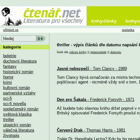
přihlásit se
statistika
thriller - výpis článků dle datumu napsání 
kategorie
řadit dle
názvu knihy
||
spisovatele
||
datumu
beletrie
duchovní literatura
fantasy
Jasné nebezpečí
- Tom Clancy - 1989
historický román
horror
Tom Clancy bývá označován za mistra technoth
pojišťovací agent - nicméně vždy snil o tom, ž
krimi
kultovní román
partnerské vztahy
sci-fi
Den pro Šakala
- Frederick Forsyth - 1971
sci-fi novella
Až budete tuto slavnou knihu držet poprvé v 
společenský román
Britský spisovatel Frederick Forsyth proslul s
světová klasika
thriller
utopický román
válečná literatura
Červený Drak
- Thomas Harris - 1981
životopis
Znáte Dr. Hannibala Lectra? Kdo by ho neznal