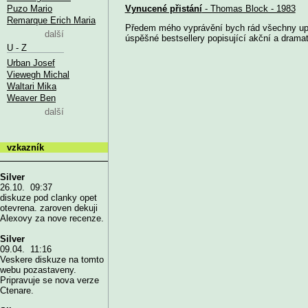
Puzo Mario
Vynucené přistání
- Thomas Block - 1983
Remarque Erich Maria
Předem mého vyprávění bych rád všechny upo
další
úspěšné bestsellery popisující akční a dramati
U - Z
Urban Josef
Viewegh Michal
Waltari Mika
Weaver Ben
další
vzkazník
Silver
26.10. 09:37
diskuze pod clanky opet
otevrena. zaroven dekuji
Alexovy za nove recenze.
Silver
09.04. 11:16
Veskere diskuze na tomto
webu pozastaveny.
Pripravuje se nova verze
Ctenare.