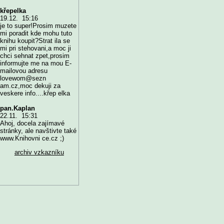
křepelka
19.12. 15:16
je to super!Prosim muzete
mi poradit kde mohu tuto
knihu koupit?Strat ila se
mi pri stehovani,a moc ji
chci sehnat zpet,prosim
informujte me na mou E-
mailovou adresu
lovewom@sezn
am.cz,moc dekuji za
veskere info....křep elka
pan.Kaplan
22.11. 15:31
Ahoj, docela zajímavé
stránky, ale navštivte také
www.Knihovni ce.cz ;)
archiv vzkazníku