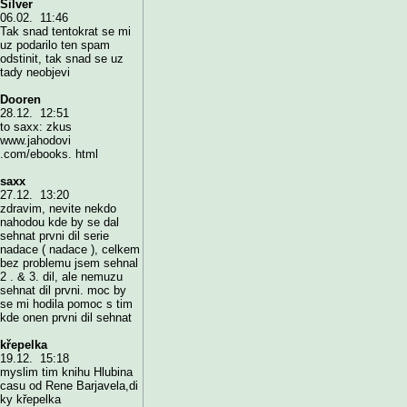
Silver
06.02. 11:46
Tak snad tentokrat se mi
uz podarilo ten spam
odstinit, tak snad se uz
tady neobjevi
Dooren
28.12. 12:51
to saxx: zkus
www.jahodovi
.com/ebooks. html
saxx
27.12. 13:20
zdravim, nevite nekdo
nahodou kde by se dal
sehnat prvni dil serie
nadace ( nadace ), celkem
bez problemu jsem sehnal
2 . & 3. dil, ale nemuzu
sehnat dil prvni. moc by
se mi hodila pomoc s tim
kde onen prvni dil sehnat
křepelka
19.12. 15:18
myslim tim knihu Hlubina
casu od Rene Barjavela,di
ky křepelka