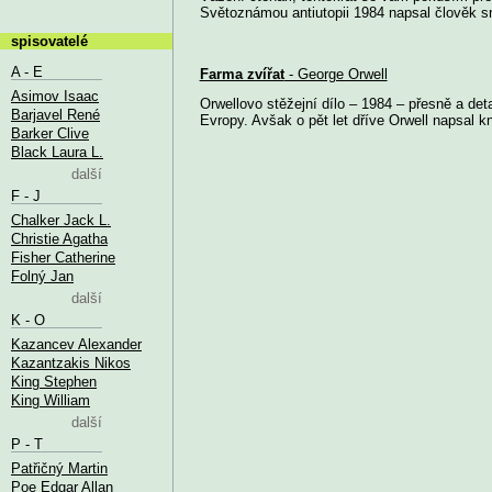
Světoznámou antiutopii 1984 napsal člověk sn
spisovatelé
A - E
Farma zvířat
- George Orwell
Asimov Isaac
Orwellovo stěžejní dílo – 1984 – přesně a det
Barjavel René
Evropy. Avšak o pět let dříve Orwell napsal kni
Barker Clive
Black Laura L.
další
F - J
Chalker Jack L.
Christie Agatha
Fisher Catherine
Folný Jan
další
K - O
Kazancev Alexander
Kazantzakis Nikos
King Stephen
King William
další
P - T
Patřičný Martin
Poe Edgar Allan