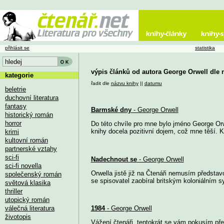
přihlásit se
statistika
výpis článků od autora George Orwell dle 
kategorie
řadit dle
názvu knihy
||
datumu
beletrie
duchovní literatura
fantasy
Barmské dny
- George Orwell
historický román
horror
Do této chvíle pro mne bylo jméno George Or
knihy docela pozitivní dojem, což mne těší. 
krimi
kultovní román
partnerské vztahy
sci-fi
Nadechnout se
- George Orwell
sci-fi novella
Orwella jistě již na Čtenáři nemusím předsta
společenský román
se spisovatel zaobíral britským koloniálním s
světová klasika
thriller
utopický román
válečná literatura
1984
- George Orwell
životopis
Vážení čtenáři, tentokrát se vám pokusím předs