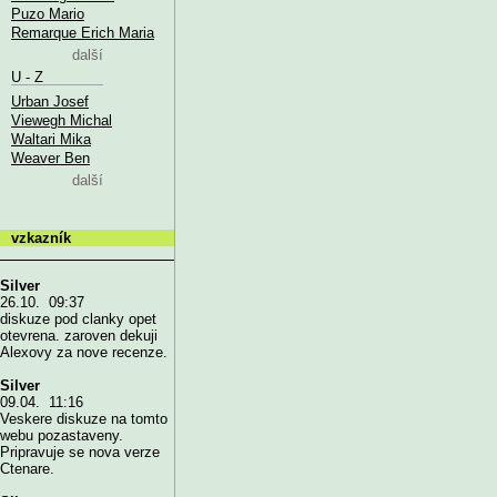
Puzo Mario
Remarque Erich Maria
další
U - Z
Urban Josef
Viewegh Michal
Waltari Mika
Weaver Ben
další
vzkazník
Silver
26.10. 09:37
diskuze pod clanky opet
otevrena. zaroven dekuji
Alexovy za nove recenze.
Silver
09.04. 11:16
Veskere diskuze na tomto
webu pozastaveny.
Pripravuje se nova verze
Ctenare.