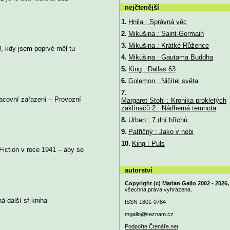
nejčtenější
1.
Hnila : Správná věc
2.
Mikušina : Saint-Germain
3.
Mikušina : Krátké Růžence
90, kdy jsem poprvé měl tu
4.
Mikušina : Gautama Buddha
5.
King : Dallas 63
6.
Golemon : Ničitel světa
7.
racovní zařazení – Provozní
Margaret Stohl : Kronika prokletých
zaklínačů 2 : Nádherná temnota
8.
Urban : 7 dní hříchů
9.
Patřičný : Jako v nebi
10.
King : Puls
 Fiction v roce 1941 – aby se
autorství
Copyright (c) Marian Gallo 2002 - 2026,
všechna práva vyhrazena.
ná další sf kniha
ISSN 1801-0784
mgallo@
seznam.cz
Podpořte Čtenáře.net