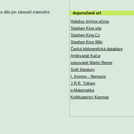
toto dílo jim zároveň znemožní
doporučené url
Holešov jinýma očima
Stephen King site
Stephen.King.Cz
Stephen King Wiki
Česká bibliografická databáze
Antikvariát Kačur
spisovatel Martin Reiner
Svět literatury
I. Asimov - Nemesis
J.R.R. Tolkien
e-Matematika
Knihkupectví Kosmas