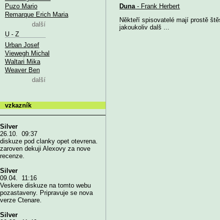
Puzo Mario
Duna
- Frank Herbert
Remarque Erich Maria
Někteří spisovatelé mají prostě ště
další
jakoukoliv dalš ...
U - Z
Urban Josef
Viewegh Michal
Waltari Mika
Weaver Ben
další
vzkazník
Silver
26.10. 09:37
diskuze pod clanky opet otevrena.
zaroven dekuji Alexovy za nove
recenze.
Silver
09.04. 11:16
Veskere diskuze na tomto webu
pozastaveny. Pripravuje se nova
verze Ctenare.
Silver