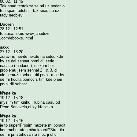
06.02. 11:46
Tak snad tentokrat se mi uz podarilo
ten spam odstinit, tak snad se uz
tady neobjevi
Dooren
28.12. 12:51
to saxx: zkus www.jahodovi
.com/ebooks. html
saxx
27.12. 13:20
zdravim, nevite nekdo nahodou kde
by se dal sehnat prvni dil serie
nadace ( nadace ), celkem bez
problemu jsem sehnal 2 . & 3. dil,
ale nemuzu sehnat dil prvni. moc by
se mi hodila pomoc s tim kde onen
prvni dil sehnat
křepelka
19.12. 15:18
myslim tim knihu Hlubina casu od
Rene Barjavela,di ky křepelka
křepelka
19.12. 15:16
je to super!Prosim muzete mi poradit
kde mohu tuto knihu koupit?Strat ila
se mi pri stehovani,a moc ji chci