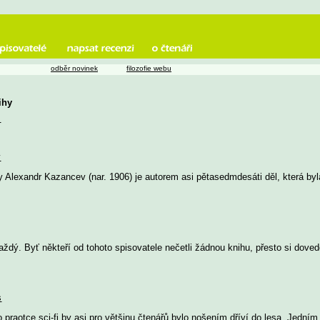
odběr novinek
filozofie webu
ihy
u
v
y Alexandr Kazancev (nar. 1906) je autorem asi pětasedmdesáti děl, která b
aždý. Byť někteří od tohoto spisovatele nečetli žádnou knihu, přesto si dove
s
praotce sci-fi by asi pro většinu čtenářů bylo nošením dříví do lesa. Jedním 