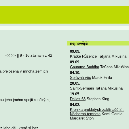
nejnovější
09.09.
<<
>>
|| 9 - 16 záznam z 42
Krátké Růžence
Taťjana Mikušina
09.09.
Gautama Buddha
Taťjana Mikušina
yla přeložena v mnoha zemích
04.10.
Správná věc
Marek Hnila
20.05.
Saint-Germain
Taťana Mikušina
19.05.
Dallas 63
Stephen King
dou jeho jméno spojit s někým,
04.02.
Kronika prokletých zaklínačů 2 :
Nádherná temnota
Kami Garcia,
Margaret Stohl
z jeho děl, které si bez