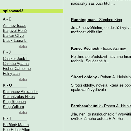
nadsázky zaslouží titul ...
spisovatelé
A - E
Running man
- Stephen King
Asimov Isaac
Je až neuvěřitelné, co dokáží vytvo
Barjavel René
možnost vidět film ...
Barker Clive
Black Laura L.
další
Konec Věčnosti
- Isaac Asimov
F - J
Pojďme se představit hlavního hrdi
Chalker Jack L.
technik. Současné b ...
Christie Agatha
Fisher Catherine
Folný Jan
Sirotci oblohy
- Robert A. Heinlein
další
K - O
Sirotci oblohy, novela, která se po
opakovaně vydávala ...
Kazancev Alexander
Kazantzakis Nikos
King Stephen
Farnhamův únik
- Robert A. Heinl
King William
další
„Ne, není to naslouchadlo,“ vysvětl
P - T
světoznámého autora R.A. Hei ...
Patřičný Martin
Poe Edgar Allan