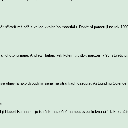
řit někteří režiséři z velice kvalitního materiálu. Dobře si pamatuji na rok 19
nu tohoto románu. Andrew Harlan, věk kolem třicítky, narozen v 95. století, p
prvé objevila jako dvoudílný seriál na stránkách časopisu Astounding Science
ein
il jí Hubert Farnham. „je to rádio naladěné na nouzovou frekvenci.“ Takto začí