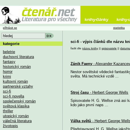
přihlásit se
statistika
sci-fi - výpis článků dle názvu kn
kategorie
řadit dle
názvu knihy
||
spisovatele
||
datum
beletrie
duchovní literatura
fantasy
Zánik Faeny
- Alexander Kazance
historický román
horror
Nestor sovětské vědecké fantastik
světa. Má technické vzdě ...
krimi
kultovní román
partnerské vztahy
sci-fi
Stroj času
- Herbert George Wells
sci-fi novella
Spisovatele H. G. Wellse zná asi k
společenský román
kdo jako první naps ...
světová klasika
thriller
utopický román
válečná literatura
Válka světů
- Herbert George Well
životopis
Představovaní H. G. Wellse jakožto 