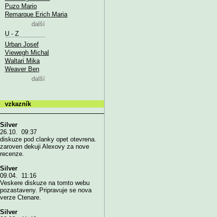
Puzo Mario
Remarque Erich Maria
další
U - Z
Urban Josef
Viewegh Michal
Waltari Mika
Weaver Ben
další
vzkazník
Silver
26.10. 09:37
diskuze pod clanky opet otevrena.
zaroven dekuji Alexovy za nove
recenze.
Silver
09.04. 11:16
Veskere diskuze na tomto webu
pozastaveny. Pripravuje se nova
verze Ctenare.
Silver