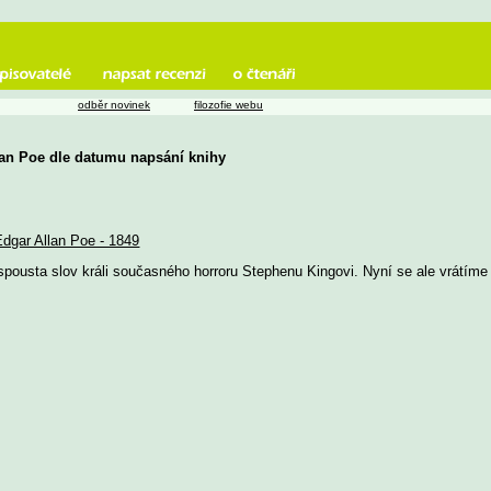
odběr novinek
filozofie webu
lan Poe dle datumu napsání knihy
Edgar Allan Poe - 1849
pousta slov králi současného horroru Stephenu Kingovi. Nyní se ale vrátíme