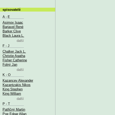
spisovatelé
A - E
Asimov Isaac
Barjavel René
Barker Clive
Black Laura L.
další
F - J
Chalker Jack L.
Christie Agatha
Fisher Catherine
Folný Jan
další
K - O
Kazancev Alexander
Kazantzakis Nikos
King Stephen
King William
další
P - T
Patřičný Martin
Poe Edgar Allan