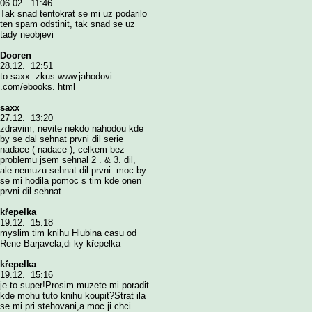
06.02. 11:46
Tak snad tentokrat se mi uz podarilo
ten spam odstinit, tak snad se uz
tady neobjevi
Dooren
28.12. 12:51
to saxx: zkus www.jahodovi
.com/ebooks. html
saxx
27.12. 13:20
zdravim, nevite nekdo nahodou kde
by se dal sehnat prvni dil serie
nadace ( nadace ), celkem bez
problemu jsem sehnal 2 . & 3. dil,
ale nemuzu sehnat dil prvni. moc by
se mi hodila pomoc s tim kde onen
prvni dil sehnat
křepelka
19.12. 15:18
myslim tim knihu Hlubina casu od
Rene Barjavela,di ky křepelka
křepelka
19.12. 15:16
je to super!Prosim muzete mi poradit
kde mohu tuto knihu koupit?Strat ila
se mi pri stehovani,a moc ji chci