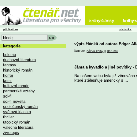
přihlásit se
statistika
výpis článků od autora Edgar Al
kategorie
řadit dle
názvu knihy
||
datumu
beletrie
duchovní literatura
fantasy
Jáma a kyvadlo a jiné povídky
- 
historický román
horror
Na našem webu byla již věnována s
které ztělesňuje americký s ...
krimi
kultovní román
partnerské vztahy
sci-fi
sci-fi novella
společenský román
světová klasika
thriller
utopický román
válečná literatura
životopis