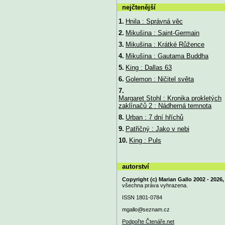
nejčtenější
1.
Hnila : Správná věc
2.
Mikušina : Saint-Germain
3.
Mikušina : Krátké Růžence
4.
Mikušina : Gautama Buddha
5.
King : Dallas 63
6.
Golemon : Ničitel světa
7.
Margaret Stohl : Kronika prokletých
zaklínačů 2 : Nádherná temnota
8.
Urban : 7 dní hříchů
9.
Patřičný : Jako v nebi
10.
King : Puls
autorství
Copyright (c) Marian Gallo 2002 - 2026,
všechna práva vyhrazena.
ISSN 1801-0784
mgallo@
seznam.cz
Podpořte Čtenáře.net