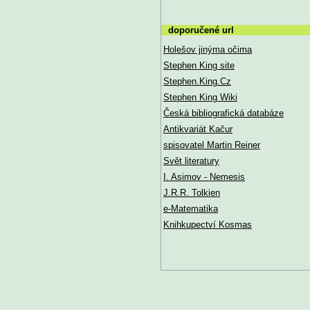
doporučené url
Holešov jinýma očima
Stephen King site
Stephen.King.Cz
Stephen King Wiki
Česká bibliografická databáze
Antikvariát Kačur
spisovatel Martin Reiner
Svět literatury
I. Asimov - Nemesis
J.R.R. Tolkien
e-Matematika
Knihkupectví Kosmas