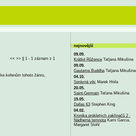
nejnovější
09.09.
<< >> || 1 - 1 záznam z 1
Krátké Růžence
Taťjana Mikušina
09.09.
Gautama Buddha
Taťjana Mikušina
 ke kořenům tohoto žánru,
04.10.
Správná věc
Marek Hnila
20.05.
Saint-Germain
Taťana Mikušina
19.05.
Dallas 63
Stephen King
04.02.
Kronika prokletých zaklínačů 2 :
Nádherná temnota
Kami Garcia,
Margaret Stohl