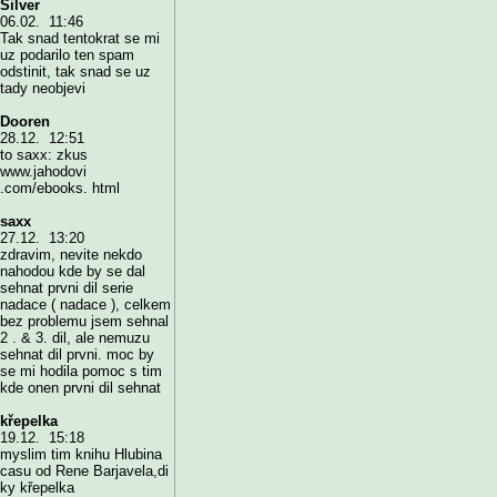
Silver
06.02. 11:46
Tak snad tentokrat se mi
uz podarilo ten spam
odstinit, tak snad se uz
tady neobjevi
Dooren
28.12. 12:51
to saxx: zkus
www.jahodovi
.com/ebooks. html
saxx
27.12. 13:20
zdravim, nevite nekdo
nahodou kde by se dal
sehnat prvni dil serie
nadace ( nadace ), celkem
bez problemu jsem sehnal
2 . & 3. dil, ale nemuzu
sehnat dil prvni. moc by
se mi hodila pomoc s tim
kde onen prvni dil sehnat
křepelka
19.12. 15:18
myslim tim knihu Hlubina
casu od Rene Barjavela,di
ky křepelka