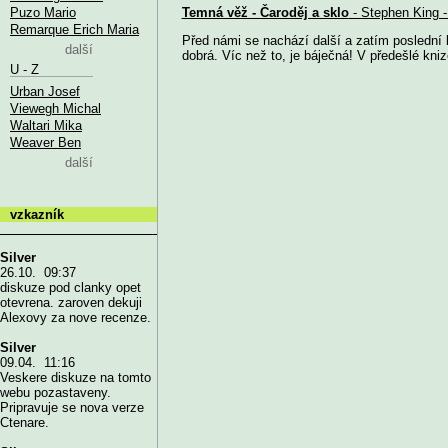
Puzo Mario
Temná věž - Čaroděj a sklo
- Stephen King -
Remarque Erich Maria
Před námi se nachází další a zatím poslední 
další
dobrá. Víc než to, je báječná! V předešlé knize
U - Z
Urban Josef
Viewegh Michal
Waltari Mika
Weaver Ben
další
vzkazník
Silver
26.10. 09:37
diskuze pod clanky opet
otevrena. zaroven dekuji
Alexovy za nove recenze.
Silver
09.04. 11:16
Veskere diskuze na tomto
webu pozastaveny.
Pripravuje se nova verze
Ctenare.