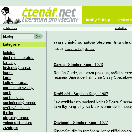
přihlásit se
statistika
výpis článků od autora Stephen King dle 
kategorie
řadit dle
názvu knihy
||
datumu
beletrie
duchovní literatura
fantasy
Carrie
- Stephen King - 1973
historický román
horror
Román Carrie, autorova prvotina, vyšel v roce 
režiséra Briana de Palmy se Sissy Spacekovou 
krimi
kultovní román
partnerské vztahy
sci-fi
Dračí oči
- Stephen King - 1987
sci-fi novella
Jak vznikla tato podivná kniha? Dcera Stephe
společenský román
to velký King, aby se k takovému úkolu nepos
světová klasika
thriller
utopický román
válečná literatura
Osvícení
- Stephen King - 1977
životopis
Kingovým třetím románem, který přišel do tis