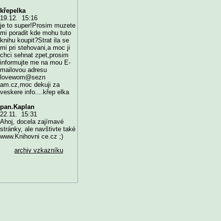
křepelka
19.12. 15:16
je to super!Prosim muzete
mi poradit kde mohu tuto
knihu koupit?Strat ila se
mi pri stehovani,a moc ji
chci sehnat zpet,prosim
informujte me na mou E-
mailovou adresu
lovewom@sezn
am.cz,moc dekuji za
veskere info....křep elka
pan.Kaplan
22.11. 15:31
Ahoj, docela zajímavé
stránky, ale navštivte také
www.Knihovni ce.cz ;)
archiv vzkazníku