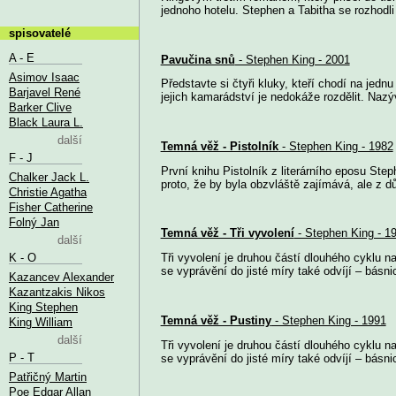
jednoho hotelu. Stephen a Tabitha se rozhodli 
spisovatelé
A - E
Pavučina snů
- Stephen King - 2001
Asimov Isaac
Představte si čtyři kluky, kteří chodí na jedn
Barjavel René
jejich kamarádství je nedokáže rozdělit. Nazýv
Barker Clive
Black Laura L.
další
Temná věž - Pistolník
- Stephen King - 1982
F - J
První knihu Pistolník z literárního eposu S
Chalker Jack L.
proto, že by byla obzvláště zajímává, ale z 
Christie Agatha
Fisher Catherine
Folný Jan
Temná věž - Tři vyvolení
- Stephen King - 1
další
K - O
Tři vyvolení je druhou částí dlouhého cyklu 
se vyprávění do jisté míry také odvíjí – básni
Kazancev Alexander
Kazantzakis Nikos
King Stephen
Temná věž - Pustiny
- Stephen King - 1991
King William
další
Tři vyvolení je druhou částí dlouhého cyklu 
P - T
se vyprávění do jisté míry také odvíjí – básn
Patřičný Martin
Poe Edgar Allan