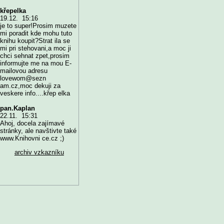
křepelka
19.12. 15:16
je to super!Prosim muzete
mi poradit kde mohu tuto
knihu koupit?Strat ila se
mi pri stehovani,a moc ji
chci sehnat zpet,prosim
informujte me na mou E-
mailovou adresu
lovewom@sezn
am.cz,moc dekuji za
veskere info....křep elka
pan.Kaplan
22.11. 15:31
Ahoj, docela zajímavé
stránky, ale navštivte také
www.Knihovni ce.cz ;)
archiv vzkazníku