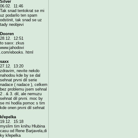
Silver
06.02. 11:46
Tak snad tentokrat se mi
uz podarilo ten spam
odstinit, tak snad se uz
tady neobjevi
Dooren
28.12. 12:51
to saxx: zkus
www.jahodovi
.com/ebooks. html
saxx
27.12. 13:20
zdravim, nevite nekdo
nahodou kde by se dal
sehnat prvni dil serie
nadace ( nadace ), celkem
bez problemu jsem sehnal
2 . & 3. dil, ale nemuzu
sehnat dil prvni. moc by
se mi hodila pomoc s tim
kde onen prvni dil sehnat
křepelka
19.12. 15:18
myslim tim knihu Hlubina
casu od Rene Barjavela,di
ky křepelka