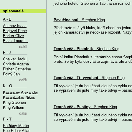
jednoho hotelu. Stephen a Tabitha se rozhodli 
spisovatelé
A - E
Pavučina snů
- Stephen King
Asimov Isaac
Představte si čtyři kluky, kteří chodí na jedn
Barjavel René
jejich kamarádství je nedokáže rozdělit. Nazýv
Barker Clive
Black Laura L.
další
Temná věž - Pistolník
- Stephen King
F - J
První knihu Pistolník z literárního eposu S
Chalker Jack L.
proto, že by byla obzvláště zajímává, ale z 
Christie Agatha
Fisher Catherine
Folný Jan
Temná věž - Tři vyvolení
- Stephen King
další
K - O
Tři vyvolení je druhou částí dlouhého cyklu 
se vyprávění do jisté míry také odvíjí – básni
Kazancev Alexander
Kazantzakis Nikos
King Stephen
Temná věž - Pustiny
- Stephen King
King William
další
Tři vyvolení je druhou částí dlouhého cyklu 
P - T
se vyprávění do jisté míry také odvíjí – básn
Patřičný Martin
Poe Edgar Allan