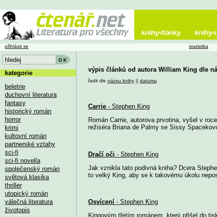
přihlásit se
statistika
výpis článků od autora William King dle n
kategorie
řadit dle
názvu knihy
||
datumu
beletrie
duchovní literatura
fantasy
Carrie
- Stephen King
historický román
horror
Román Carrie, autorova prvotina, vyšel v roce 
režiséra Briana de Palmy se Sissy Spacekovou 
krimi
kultovní román
partnerské vztahy
sci-fi
Dračí oči
- Stephen King
sci-fi novella
Jak vznikla tato podivná kniha? Dcera Stephe
společenský román
to velký King, aby se k takovému úkolu nepos
světová klasika
thriller
utopický román
válečná literatura
Osvícení
- Stephen King
životopis
Kingovým třetím románem, který přišel do tis