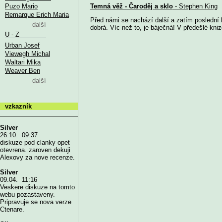
Puzo Mario
Temná věž - Čaroděj a sklo
- Stephen King
Remarque Erich Maria
Před námi se nachází další a zatím poslední 
další
dobrá. Víc než to, je báječná! V předešlé knize
U - Z
Urban Josef
Viewegh Michal
Waltari Mika
Weaver Ben
další
vzkazník
Silver
26.10. 09:37
diskuze pod clanky opet
otevrena. zaroven dekuji
Alexovy za nove recenze.
Silver
09.04. 11:16
Veskere diskuze na tomto
webu pozastaveny.
Pripravuje se nova verze
Ctenare.