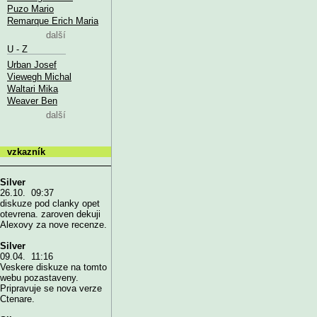
Puzo Mario
Remarque Erich Maria
další
U - Z
Urban Josef
Viewegh Michal
Waltari Mika
Weaver Ben
další
vzkazník
Silver
26.10. 09:37
diskuze pod clanky opet
otevrena. zaroven dekuji
Alexovy za nove recenze.
Silver
09.04. 11:16
Veskere diskuze na tomto
webu pozastaveny.
Pripravuje se nova verze
Ctenare.