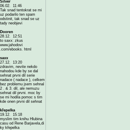
Silver
06.02. 11:46
Tak snad tentokrat se mi
uz podarilo ten spam
odstinit, tak snad se uz
tady neobjevi
Dooren
28.12. 12:51
to saxx: zkus
www.jahodovi
.com/ebooks. html
saxx
27.12. 13:20
zdravim, nevite nekdo
nahodou kde by se dal
sehnat prvni dil serie
nadace ( nadace ), celkem
bez problemu jsem sehnal
2 . & 3. dil, ale nemuzu
sehnat dil prvni. moc by
se mi hodila pomoc s tim
kde onen prvni dil sehnat
křepelka
19.12. 15:18
myslim tim knihu Hlubina
casu od Rene Barjavela,di
ky křepelka