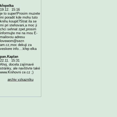
křepelka
19.12. 15:16
je to super!Prosim muzete
mi poradit kde mohu tuto
knihu koupit?Strat ila se
mi pri stehovani,a moc ji
chci sehnat zpet,prosim
informujte me na mou E-
mailovou adresu
lovewom@sezn
am.cz,moc dekuji za
veskere info....křep elka
pan.Kaplan
22.11. 15:31
Ahoj, docela zajímavé
stránky, ale navštivte také
www.Knihovni ce.cz ;)
archiv vzkazníku