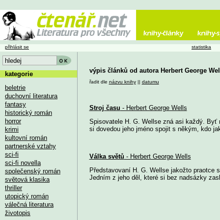
přihlásit se
statistika
výpis článků od autora Herbert George Wel
kategorie
řadit dle
názvu knihy
||
datumu
beletrie
duchovní literatura
fantasy
Stroj času
- Herbert George Wells
historický román
horror
Spisovatele H. G. Wellse zná asi každý. Byť n
si dovedou jeho jméno spojit s někým, kdo jak
krimi
kultovní román
partnerské vztahy
sci-fi
Válka světů
- Herbert George Wells
sci-fi novella
Představovaní H. G. Wellse jakožto praotce sc
společenský román
Jedním z jeho děl, které si bez nadsázky zaslou
světová klasika
thriller
utopický román
válečná literatura
životopis