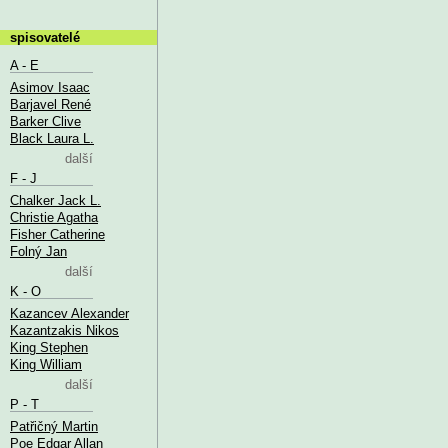
spisovatelé
A - E
Asimov Isaac
Barjavel René
Barker Clive
Black Laura L.
další
F - J
Chalker Jack L.
Christie Agatha
Fisher Catherine
Folný Jan
další
K - O
Kazancev Alexander
Kazantzakis Nikos
King Stephen
King William
další
P - T
Patřičný Martin
Poe Edgar Allan