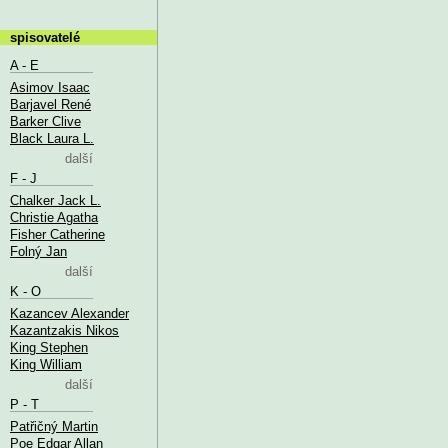
spisovatelé
A - E
Asimov Isaac
Barjavel René
Barker Clive
Black Laura L.
další
F - J
Chalker Jack L.
Christie Agatha
Fisher Catherine
Folný Jan
další
K - O
Kazancev Alexander
Kazantzakis Nikos
King Stephen
King William
další
P - T
Patřičný Martin
Poe Edgar Allan