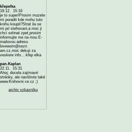
křepelka
19.12. 15:16
je to super!Prosim muzete
mi poradit kde mohu tuto
knihu koupit?Strat ila se
mi pri stehovani,a moc ji
chci sehnat zpet,prosim
informujte me na mou E-
mailovou adresu
lovewom@sezn
am.cz,moc dekuji za
veskere info....křep elka
pan.Kaplan
22.11. 15:31
Ahoj, docela zajímavé
stránky, ale navštivte také
www.Knihovni ce.cz ;)
archiv vzkazníku