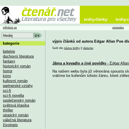
přihlásit se
statistika
výpis článků od autora Edgar Allan Poe dl
kategorie
řadit dle
názvu knihy
||
datumu
beletrie
duchovní literatura
fantasy
Jáma a kyvadlo a jiné povídky
- Edgar Alla
historický román
horror
Na našem webu byla již věnována spousta slo
vrátíme ke kořenům tohoto žánru, které ztěles
krimi
kultovní román
partnerské vztahy
sci-fi
sci-fi novella
společenský román
světová klasika
thriller
utopický román
válečná literatura
životopis