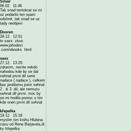
Silver
06.02. 11:46
Tak snad tentokrat se mi
uz podarilo ten spam
odstinit, tak snad se uz
tady neobjevi
Dooren
28.12. 12:51
to saxx: zkus
www.jahodovi
.com/ebooks. html
saxx
27.12. 13:20
zdravim, nevite nekdo
nahodou kde by se dal
sehnat prvni dil serie
nadace ( nadace ), celkem
bez problemu jsem sehnal
2 . & 3. dil, ale nemuzu
sehnat dil prvni. moc by
se mi hodila pomoc s tim
kde onen prvni dil sehnat
křepelka
19.12. 15:18
myslim tim knihu Hlubina
casu od Rene Barjavela,di
ky křepelka