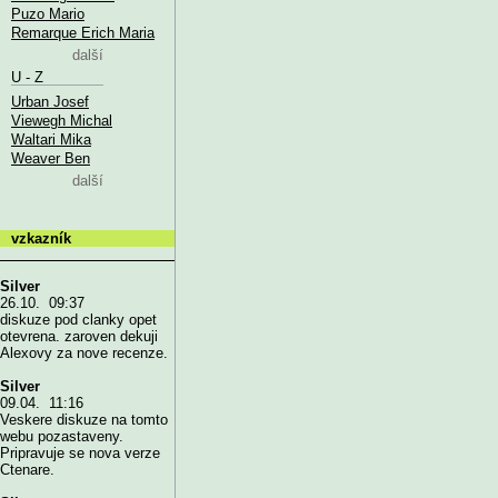
Puzo Mario
Remarque Erich Maria
další
U - Z
Urban Josef
Viewegh Michal
Waltari Mika
Weaver Ben
další
vzkazník
Silver
26.10. 09:37
diskuze pod clanky opet
otevrena. zaroven dekuji
Alexovy za nove recenze.
Silver
09.04. 11:16
Veskere diskuze na tomto
webu pozastaveny.
Pripravuje se nova verze
Ctenare.