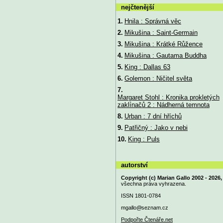
nejčtenější
1.
Hnila : Správná věc
2.
Mikušina : Saint-Germain
3.
Mikušina : Krátké Růžence
4.
Mikušina : Gautama Buddha
5.
King : Dallas 63
6.
Golemon : Ničitel světa
7.
Margaret Stohl : Kronika prokletých
zaklínačů 2 : Nádherná temnota
8.
Urban : 7 dní hříchů
9.
Patřičný : Jako v nebi
10.
King : Puls
autorství
Copyright (c) Marian Gallo 2002 - 2026,
všechna práva vyhrazena.
ISSN 1801-0784
mgallo@
seznam.cz
Podpořte Čtenáře.net