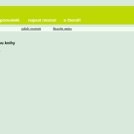
odběr novinek
filozofie webu
zvu knihy
u