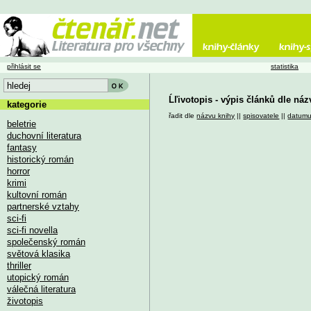
přihlásit se
statistika
Ĺľivotopis - výpis článků dle ná
kategorie
řadit dle
názvu knihy
||
spisovatele
||
datum
beletrie
duchovní literatura
fantasy
historický román
horror
krimi
kultovní román
partnerské vztahy
sci-fi
sci-fi novella
společenský román
světová klasika
thriller
utopický román
válečná literatura
životopis