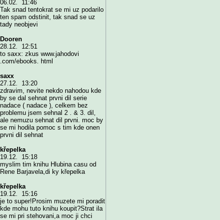
06.02. 11:46
Tak snad tentokrat se mi uz podarilo
ten spam odstinit, tak snad se uz
tady neobjevi
Dooren
28.12. 12:51
to saxx: zkus www.jahodovi
.com/ebooks. html
saxx
27.12. 13:20
zdravim, nevite nekdo nahodou kde
by se dal sehnat prvni dil serie
nadace ( nadace ), celkem bez
problemu jsem sehnal 2 . & 3. dil,
ale nemuzu sehnat dil prvni. moc by
se mi hodila pomoc s tim kde onen
prvni dil sehnat
křepelka
19.12. 15:18
myslim tim knihu Hlubina casu od
Rene Barjavela,di ky křepelka
křepelka
19.12. 15:16
je to super!Prosim muzete mi poradit
kde mohu tuto knihu koupit?Strat ila
se mi pri stehovani,a moc ji chci