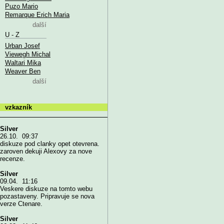
Puzo Mario
Remarque Erich Maria
další
U - Z
Urban Josef
Viewegh Michal
Waltari Mika
Weaver Ben
další
vzkazník
Silver
26.10. 09:37
diskuze pod clanky opet otevrena.
zaroven dekuji Alexovy za nove
recenze.
Silver
09.04. 11:16
Veskere diskuze na tomto webu
pozastaveny. Pripravuje se nova
verze Ctenare.
Silver