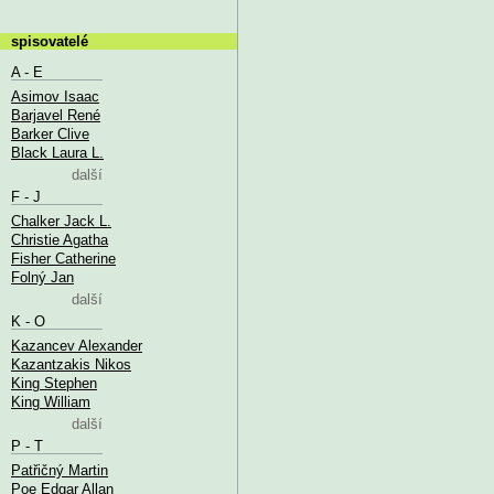
spisovatelé
A - E
Asimov Isaac
Barjavel René
Barker Clive
Black Laura L.
další
F - J
Chalker Jack L.
Christie Agatha
Fisher Catherine
Folný Jan
další
K - O
Kazancev Alexander
Kazantzakis Nikos
King Stephen
King William
další
P - T
Patřičný Martin
Poe Edgar Allan