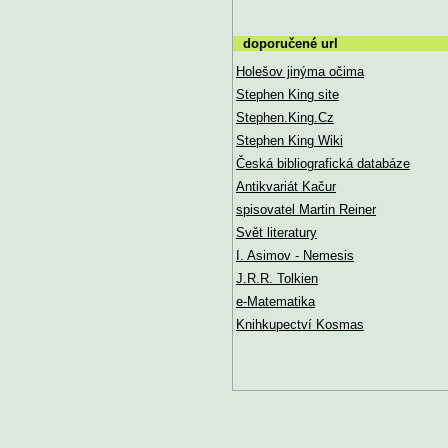
doporučené url
Holešov jinýma očima
Stephen King site
Stephen.King.Cz
Stephen King Wiki
Česká bibliografická databáze
Antikvariát Kačur
spisovatel Martin Reiner
Svět literatury
I. Asimov - Nemesis
J.R.R. Tolkien
e-Matematika
Knihkupectví Kosmas