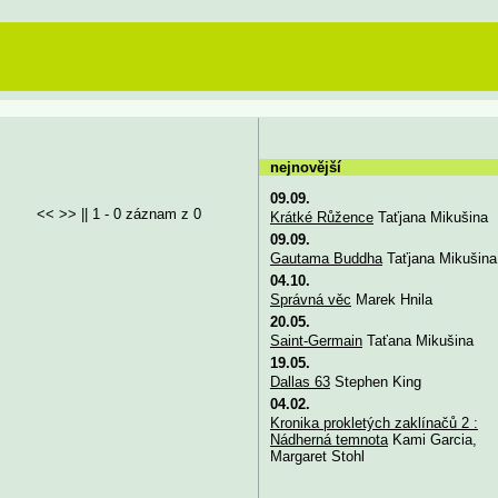
nejnovější
09.09.
<< >> || 1 - 0 záznam z 0
Krátké Růžence
Taťjana Mikušina
09.09.
Gautama Buddha
Taťjana Mikušina
04.10.
Správná věc
Marek Hnila
20.05.
Saint-Germain
Taťana Mikušina
19.05.
Dallas 63
Stephen King
04.02.
Kronika prokletých zaklínačů 2 :
Nádherná temnota
Kami Garcia,
Margaret Stohl