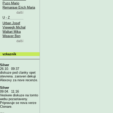
Puzo Mario
Remarque Erich Maria
další
U - Z
Urban Josef
Viewegh Michal
Waltari Mika
Weaver Ben
další
vzkazník
Silver
26.10. 09:37
diskuze pod clanky opet
otevrena. zaroven dekuji
Alexovy za nove recenze.
Silver
09.04. 11:16
Veskere diskuze na tomto
webu pozastaveny.
Pripravuje se nova verze
Ctenare.