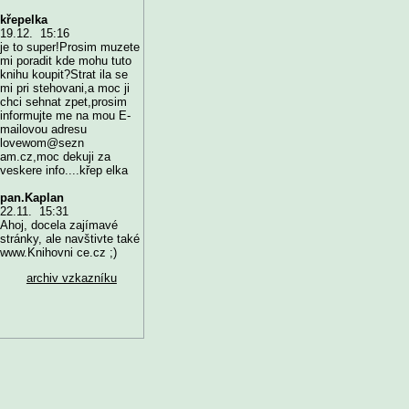
křepelka
19.12. 15:16
je to super!Prosim muzete
mi poradit kde mohu tuto
knihu koupit?Strat ila se
mi pri stehovani,a moc ji
chci sehnat zpet,prosim
informujte me na mou E-
mailovou adresu
lovewom@sezn
am.cz,moc dekuji za
veskere info....křep elka
pan.Kaplan
22.11. 15:31
Ahoj, docela zajímavé
stránky, ale navštivte také
www.Knihovni ce.cz ;)
archiv vzkazníku