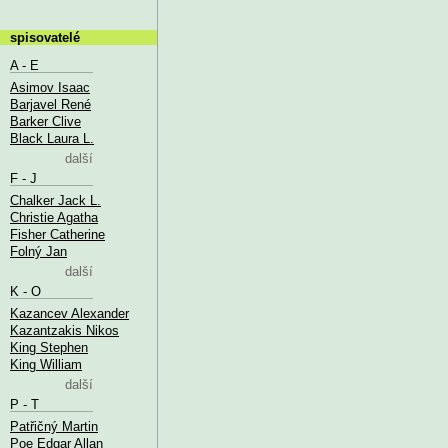
spisovatelé
A - E
Asimov Isaac
Barjavel René
Barker Clive
Black Laura L.
další
F - J
Chalker Jack L.
Christie Agatha
Fisher Catherine
Folný Jan
další
K - O
Kazancev Alexander
Kazantzakis Nikos
King Stephen
King William
další
P - T
Patřičný Martin
Poe Edgar Allan