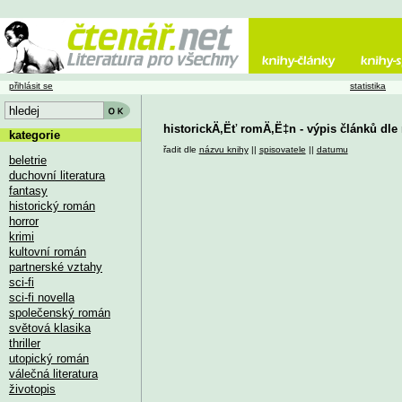
přihlásit se
statistika
historickÄ‚Ëť romÄ‚Ë‡n - výpis článků dle
kategorie
řadit dle
názvu knihy
||
spisovatele
||
datumu
beletrie
duchovní literatura
fantasy
historický román
horror
krimi
kultovní román
partnerské vztahy
sci-fi
sci-fi novella
společenský román
světová klasika
thriller
utopický román
válečná literatura
životopis