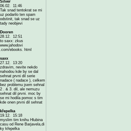
Silver
06.02. 11:46
Tak snad tentokrat se mi
uz podarilo ten spam
odstinit, tak snad se uz
tady neobjevi
Dooren
28.12. 12:51
to saxx: zkus
www.jahodovi
.com/ebooks. html
saxx
27.12. 13:20
zdravim, nevite nekdo
nahodou kde by se dal
sehnat prvni dil serie
nadace ( nadace ), celkem
bez problemu jsem sehnal
2 . & 3. dil, ale nemuzu
sehnat dil prvni. moc by
se mi hodila pomoc s tim
kde onen prvni dil sehnat
křepelka
19.12. 15:18
myslim tim knihu Hlubina
casu od Rene Barjavela,di
ky křepelka