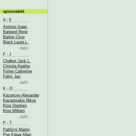
spisovatelé
A - E
Asimov Isaac
Barjavel René
Barker Clive
Black Laura L.
další
F - J
Chalker Jack L.
Christie Agatha
Fisher Catherine
Folný Jan
další
K - O
Kazancev Alexander
Kazantzakis Nikos
King Stephen
King William
další
P - T
Patřičný Martin
Poe Edgar Allan