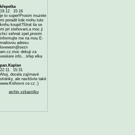
křepelka
19.12. 15:16
je to super!Prosim muzete
mi poradit kde mohu tuto
knihu koupit?Strat ila se
mi pri stehovani,a moc ji
chci sehnat zpet,prosim
informujte me na mou E-
mailovou adresu
lovewom@sezn
am.cz,moc dekuji za
veskere info....křep elka
pan.Kaplan
22.11. 15:31
Ahoj, docela zajímavé
stránky, ale navštivte také
www.Knihovni ce.cz ;)
archiv vzkazníku