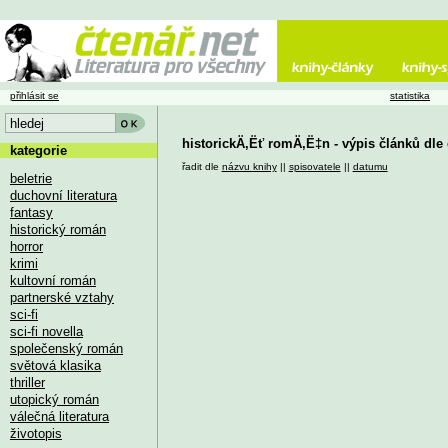
přihlásit se
statistika
historickÄ‚Ëť romÄ‚Ë‡n - výpis článků dl
kategorie
řadit dle
názvu knihy
||
spisovatele
||
datumu
beletrie
duchovní literatura
fantasy
historický román
horror
krimi
kultovní román
partnerské vztahy
sci-fi
sci-fi novella
společenský román
světová klasika
thriller
utopický román
válečná literatura
životopis