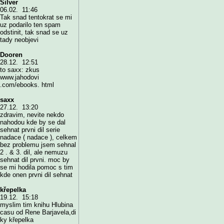
Silver
06.02. 11:46
Tak snad tentokrat se mi
uz podarilo ten spam
odstinit, tak snad se uz
tady neobjevi
Dooren
28.12. 12:51
to saxx: zkus
www.jahodovi
.com/ebooks. html
saxx
27.12. 13:20
zdravim, nevite nekdo
nahodou kde by se dal
sehnat prvni dil serie
nadace ( nadace ), celkem
bez problemu jsem sehnal
2 . & 3. dil, ale nemuzu
sehnat dil prvni. moc by
se mi hodila pomoc s tim
kde onen prvni dil sehnat
křepelka
19.12. 15:18
myslim tim knihu Hlubina
casu od Rene Barjavela,di
ky křepelka