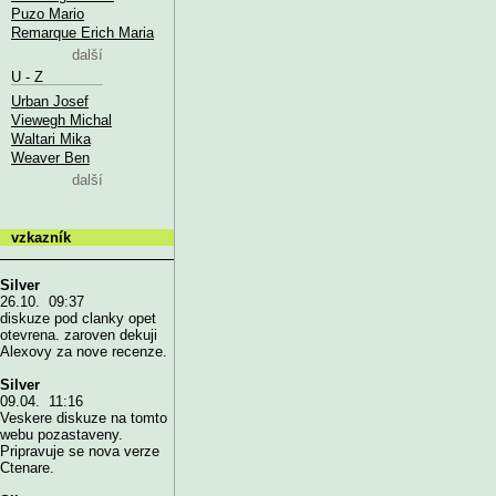
Puzo Mario
Remarque Erich Maria
další
U - Z
Urban Josef
Viewegh Michal
Waltari Mika
Weaver Ben
další
vzkazník
Silver
26.10. 09:37
diskuze pod clanky opet
otevrena. zaroven dekuji
Alexovy za nove recenze.
Silver
09.04. 11:16
Veskere diskuze na tomto
webu pozastaveny.
Pripravuje se nova verze
Ctenare.