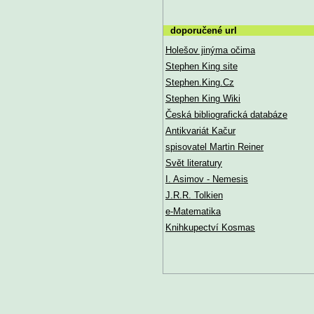
doporučené url
Holešov jinýma očima
Stephen King site
Stephen.King.Cz
Stephen King Wiki
Česká bibliografická databáze
Antikvariát Kačur
spisovatel Martin Reiner
Svět literatury
I. Asimov - Nemesis
J.R.R. Tolkien
e-Matematika
Knihkupectví Kosmas