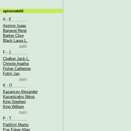
spisovatelé
A - E
Asimov Isaac
Barjavel René
Barker Clive
Black Laura L.
další
F - J
Chalker Jack L.
Christie Agatha
Fisher Catherine
Folný Jan
další
K - O
Kazancev Alexander
Kazantzakis Nikos
King Stephen
King William
další
P - T
Patřičný Martin
Poe Edgar Allan