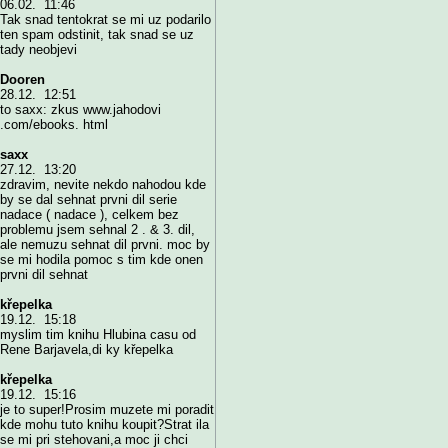
06.02. 11:46
Tak snad tentokrat se mi uz podarilo
ten spam odstinit, tak snad se uz
tady neobjevi
Dooren
28.12. 12:51
to saxx: zkus www.jahodovi
.com/ebooks. html
saxx
27.12. 13:20
zdravim, nevite nekdo nahodou kde
by se dal sehnat prvni dil serie
nadace ( nadace ), celkem bez
problemu jsem sehnal 2 . & 3. dil,
ale nemuzu sehnat dil prvni. moc by
se mi hodila pomoc s tim kde onen
prvni dil sehnat
křepelka
19.12. 15:18
myslim tim knihu Hlubina casu od
Rene Barjavela,di ky křepelka
křepelka
19.12. 15:16
je to super!Prosim muzete mi poradit
kde mohu tuto knihu koupit?Strat ila
se mi pri stehovani,a moc ji chci