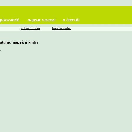
odběr novinek
filozofie webu
 datumu napsání knihy
u