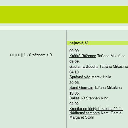
nejnovější
09.09.
<< >> || 1 - 0 záznam z 0
Krátké Růžence
Taťjana Mikušina
09.09.
Gautama Buddha
Taťjana Mikušina
04.10.
Správná věc
Marek Hnila
20.05.
Saint-Germain
Taťana Mikušina
19.05.
Dallas 63
Stephen King
04.02.
Kronika prokletých zaklínačů 2 :
Nádherná temnota
Kami Garcia,
Margaret Stohl