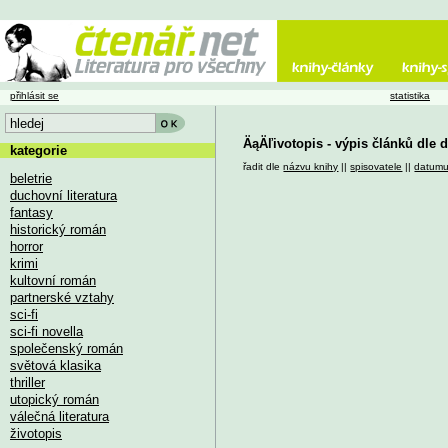
přihlásit se
statistika
ÄąÄľivotopis - výpis článků dle
kategorie
řadit dle
názvu knihy
||
spisovatele
||
datum
beletrie
duchovní literatura
fantasy
historický román
horror
krimi
kultovní román
partnerské vztahy
sci-fi
sci-fi novella
společenský román
světová klasika
thriller
utopický román
válečná literatura
životopis