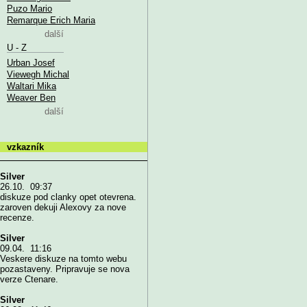
Puzo Mario
Remarque Erich Maria
další
U - Z
Urban Josef
Viewegh Michal
Waltari Mika
Weaver Ben
další
vzkazník
Silver
26.10. 09:37
diskuze pod clanky opet otevrena.
zaroven dekuji Alexovy za nove
recenze.
Silver
09.04. 11:16
Veskere diskuze na tomto webu
pozastaveny. Pripravuje se nova
verze Ctenare.
Silver