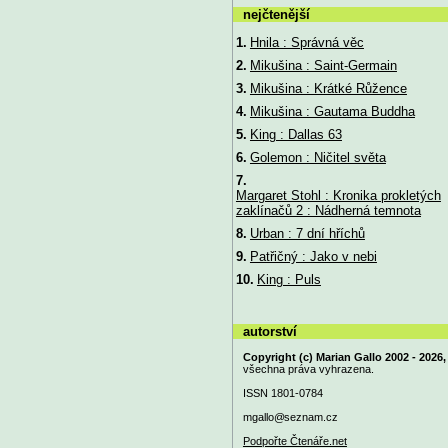
nejčtenější
1.
Hnila : Správná věc
2.
Mikušina : Saint-Germain
3.
Mikušina : Krátké Růžence
4.
Mikušina : Gautama Buddha
5.
King : Dallas 63
6.
Golemon : Ničitel světa
7.
Margaret Stohl : Kronika prokletých
zaklínačů 2 : Nádherná temnota
8.
Urban : 7 dní hříchů
9.
Patřičný : Jako v nebi
10.
King : Puls
autorství
Copyright (c) Marian Gallo 2002 - 2026,
všechna práva vyhrazena.
ISSN 1801-0784
mgallo@
seznam.cz
Podpořte Čtenáře.net