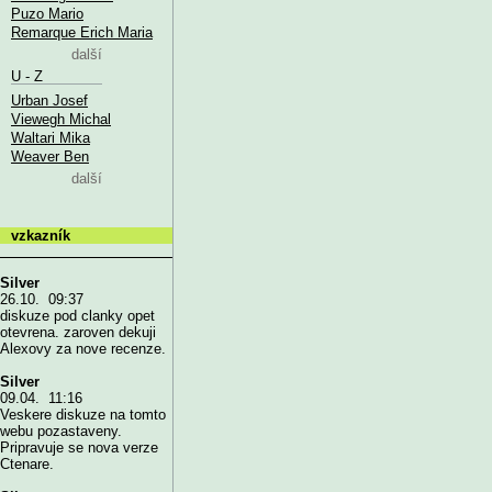
Puzo Mario
Remarque Erich Maria
další
U - Z
Urban Josef
Viewegh Michal
Waltari Mika
Weaver Ben
další
vzkazník
Silver
26.10. 09:37
diskuze pod clanky opet
otevrena. zaroven dekuji
Alexovy za nove recenze.
Silver
09.04. 11:16
Veskere diskuze na tomto
webu pozastaveny.
Pripravuje se nova verze
Ctenare.