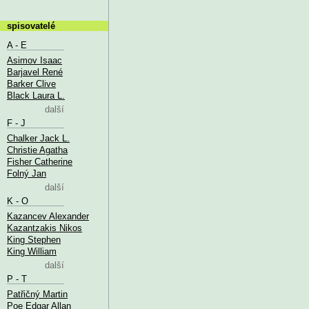
spisovatelé
A - E
Asimov Isaac
Barjavel René
Barker Clive
Black Laura L.
další
F - J
Chalker Jack L.
Christie Agatha
Fisher Catherine
Folný Jan
další
K - O
Kazancev Alexander
Kazantzakis Nikos
King Stephen
King William
další
P - T
Patřičný Martin
Poe Edgar Allan