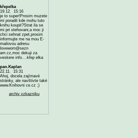
křepelka
19.12. 15:16
je to super!Prosim muzete
mi poradit kde mohu tuto
knihu koupit?Strat ila se
mi pri stehovani,a moc ji
chci sehnat zpet,prosim
informujte me na mou E-
mailovou adresu
lovewom@sezn
am.cz,moc dekuji za
veskere info....křep elka
pan.Kaplan
22.11. 15:31
Ahoj, docela zajímavé
stránky, ale navštivte také
www.Knihovni ce.cz ;)
archiv vzkazníku