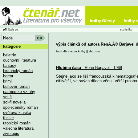
přihlásit se
statistika
výpis článků od autora RenÄ‚Â© Barjavel 
kategorie
řadit dle
názvu knihy
||
datumu
beletrie
duchovní literatura
fantasy
Hlubina času
- René Barjavel - 1968
historický román
horror
Stejně jako se liší francouzská kinematografie
citlivější, ve svých dílech věnují větší prostor 
krimi
kultovní román
partnerské vztahy
sci-fi
sci-fi novella
společenský román
světová klasika
thriller
utopický román
válečná literatura
životopis