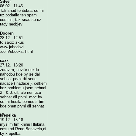
Silver
06.02. 11:46
Tak snad tentokrat se mi
uz podarilo ten spam
odstinit, tak snad se uz
tady neobjevi
Dooren
28.12. 12:51
to saxx: zkus
www.jahodovi
.com/ebooks. html
saxx
27.12. 13:20
zdravim, nevite nekdo
nahodou kde by se dal
sehnat prvni dil serie
nadace ( nadace ), celkem
bez problemu jsem sehnal
2 . & 3. dil, ale nemuzu
sehnat dil prvni. moc by
se mi hodila pomoc s tim
kde onen prvni dil sehnat
křepelka
19.12. 15:18
myslim tim knihu Hlubina
casu od Rene Barjavela,di
ky křepelka