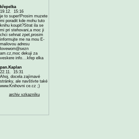
křepelka
19.12. 15:16
je to super!Prosim muzete
mi poradit kde mohu tuto
knihu koupit?Strat ila se
mi pri stehovani,a moc ji
chci sehnat zpet,prosim
informujte me na mou E-
mailovou adresu
lovewom@sezn
am.cz,moc dekuji za
veskere info....křep elka
pan.Kaplan
22.11. 15:31
Ahoj, docela zajímavé
stránky, ale navštivte také
www.Knihovni ce.cz ;)
archiv vzkazníku