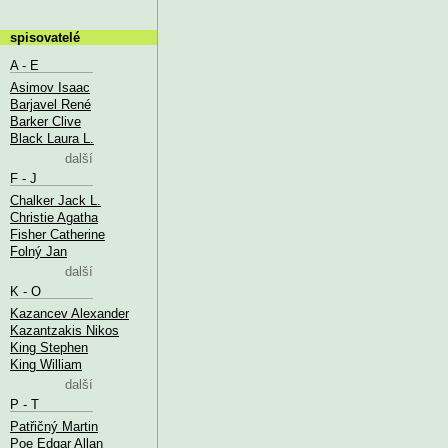
spisovatelé
A - E
Asimov Isaac
Barjavel René
Barker Clive
Black Laura L.
další
F - J
Chalker Jack L.
Christie Agatha
Fisher Catherine
Folný Jan
další
K - O
Kazancev Alexander
Kazantzakis Nikos
King Stephen
King William
další
P - T
Patřičný Martin
Poe Edgar Allan