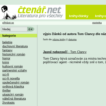
přihlásit se
statistika
výpis článků od autora Tom Clancy dle ná
kategorie
řadit dle
názvu knihy
||
datumu
beletrie
duchovní literatura
fantasy
Jasné nebezpečí
- Tom Clancy
historický román
horror
Tom Clancy bývá označován za mistra technoth
pojišťovací agent - nicméně vždy snil o tom, ž
krimi
kultovní román
partnerské vztahy
sci-fi
sci-fi novella
společenský román
světová klasika
thriller
utopický román
válečná literatura
životopis