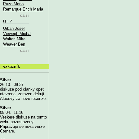
Puzo Mario
Remarque Erich Maria
další
U - Z
Urban Josef
Viewegh Michal
Waltari Mika
Weaver Ben
další
vzkazník
Silver
26.10. 09:37
diskuze pod clanky opet
otevrena. zaroven dekuji
Alexovy za nove recenze.
Silver
09.04. 11:16
Veskere diskuze na tomto
webu pozastaveny.
Pripravuje se nova verze
Ctenare.