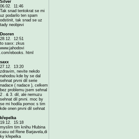
Silver
06.02. 11:46
Tak snad tentokrat se mi
uz podarilo ten spam
odstinit, tak snad se uz
tady neobjevi
Dooren
28.12. 12:51
to saxx: zkus
www.jahodovi
.com/ebooks. html
saxx
27.12. 13:20
zdravim, nevite nekdo
nahodou kde by se dal
sehnat prvni dil serie
nadace ( nadace ), celkem
bez problemu jsem sehnal
2 . & 3. dil, ale nemuzu
sehnat dil prvni. moc by
se mi hodila pomoc s tim
kde onen prvni dil sehnat
křepelka
19.12. 15:18
myslim tim knihu Hlubina
casu od Rene Barjavela,di
ky křepelka