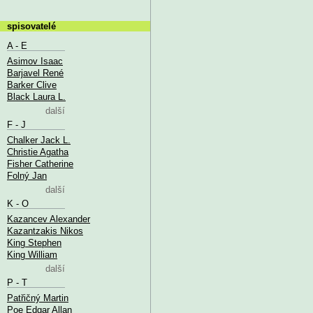
spisovatelé
A - E
Asimov Isaac
Barjavel René
Barker Clive
Black Laura L.
další
F - J
Chalker Jack L.
Christie Agatha
Fisher Catherine
Folný Jan
další
K - O
Kazancev Alexander
Kazantzakis Nikos
King Stephen
King William
další
P - T
Patřičný Martin
Poe Edgar Allan