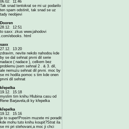
06.02. 11:46
Tak snad tentokrat se mi uz podarilo
ten spam odstinit, tak snad se uz
tady neobjevi
Dooren
28.12. 12:51
to saxx: zkus www.jahodovi
.com/ebooks. html
saxx
27.12. 13:20
zdravim, nevite nekdo nahodou kde
by se dal sehnat prvni dil serie
nadace ( nadace ), celkem bez
problemu jsem sehnal 2 . & 3. dil,
ale nemuzu sehnat dil prvni. moc by
se mi hodila pomoc s tim kde onen
prvni dil sehnat
křepelka
19.12. 15:18
myslim tim knihu Hlubina casu od
Rene Barjavela,di ky křepelka
křepelka
19.12. 15:16
je to super!Prosim muzete mi poradit
kde mohu tuto knihu koupit?Strat ila
se mi pri stehovani,a moc ji chci