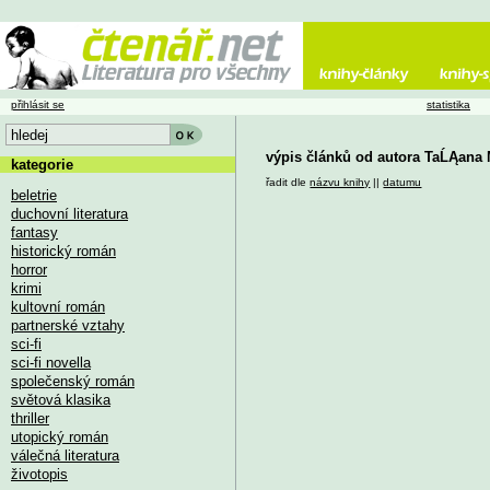
přihlásit se
statistika
výpis článků od autora TaĹĄana 
kategorie
řadit dle
názvu knihy
||
datumu
beletrie
duchovní literatura
fantasy
historický román
horror
krimi
kultovní román
partnerské vztahy
sci-fi
sci-fi novella
společenský román
světová klasika
thriller
utopický román
válečná literatura
životopis