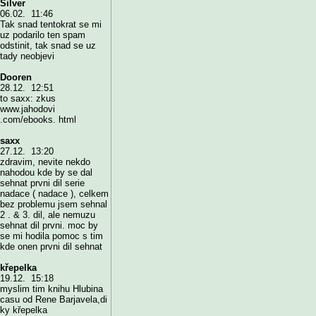
Silver
06.02. 11:46
Tak snad tentokrat se mi
uz podarilo ten spam
odstinit, tak snad se uz
tady neobjevi
Dooren
28.12. 12:51
to saxx: zkus
www.jahodovi
.com/ebooks. html
saxx
27.12. 13:20
zdravim, nevite nekdo
nahodou kde by se dal
sehnat prvni dil serie
nadace ( nadace ), celkem
bez problemu jsem sehnal
2 . & 3. dil, ale nemuzu
sehnat dil prvni. moc by
se mi hodila pomoc s tim
kde onen prvni dil sehnat
křepelka
19.12. 15:18
myslim tim knihu Hlubina
casu od Rene Barjavela,di
ky křepelka