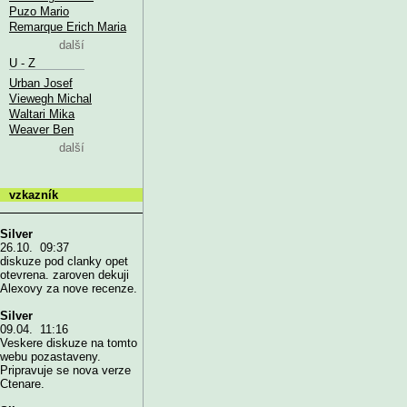
Puzo Mario
Remarque Erich Maria
další
U - Z
Urban Josef
Viewegh Michal
Waltari Mika
Weaver Ben
další
vzkazník
Silver
26.10. 09:37
diskuze pod clanky opet
otevrena. zaroven dekuji
Alexovy za nove recenze.
Silver
09.04. 11:16
Veskere diskuze na tomto
webu pozastaveny.
Pripravuje se nova verze
Ctenare.