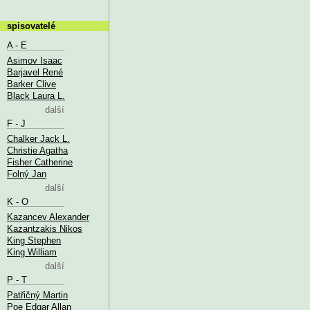
spisovatelé
A - E
Asimov Isaac
Barjavel René
Barker Clive
Black Laura L.
další
F - J
Chalker Jack L.
Christie Agatha
Fisher Catherine
Folný Jan
další
K - O
Kazancev Alexander
Kazantzakis Nikos
King Stephen
King William
další
P - T
Patřičný Martin
Poe Edgar Allan