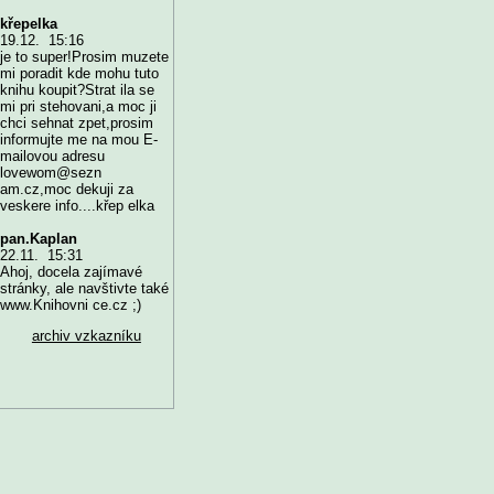
křepelka
19.12. 15:16
je to super!Prosim muzete
mi poradit kde mohu tuto
knihu koupit?Strat ila se
mi pri stehovani,a moc ji
chci sehnat zpet,prosim
informujte me na mou E-
mailovou adresu
lovewom@sezn
am.cz,moc dekuji za
veskere info....křep elka
pan.Kaplan
22.11. 15:31
Ahoj, docela zajímavé
stránky, ale navštivte také
www.Knihovni ce.cz ;)
archiv vzkazníku