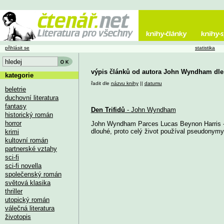
přihlásit se
statistika
výpis článků od autora John Wyndham dle
kategorie
řadit dle
názvu knihy
||
datumu
beletrie
duchovní literatura
fantasy
Den Trifidů
- John Wyndham
historický román
horror
John Wyndham Parces Lucas Beynon Harris - c
dlouhé, proto celý život používal pseudonymy, 
krimi
kultovní román
partnerské vztahy
sci-fi
sci-fi novella
společenský román
světová klasika
thriller
utopický román
válečná literatura
životopis