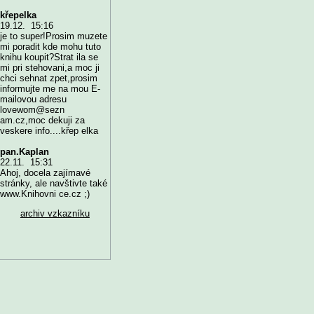
křepelka
19.12. 15:16
je to super!Prosim muzete
mi poradit kde mohu tuto
knihu koupit?Strat ila se
mi pri stehovani,a moc ji
chci sehnat zpet,prosim
informujte me na mou E-
mailovou adresu
lovewom@sezn
am.cz,moc dekuji za
veskere info....křep elka
pan.Kaplan
22.11. 15:31
Ahoj, docela zajímavé
stránky, ale navštivte také
www.Knihovni ce.cz ;)
archiv vzkazníku