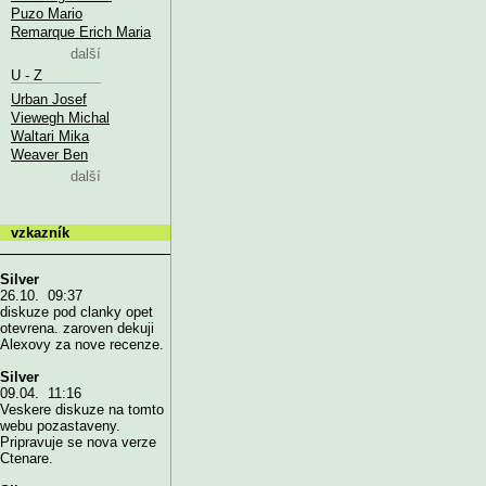
Puzo Mario
Remarque Erich Maria
další
U - Z
Urban Josef
Viewegh Michal
Waltari Mika
Weaver Ben
další
vzkazník
Silver
26.10. 09:37
diskuze pod clanky opet
otevrena. zaroven dekuji
Alexovy za nove recenze.
Silver
09.04. 11:16
Veskere diskuze na tomto
webu pozastaveny.
Pripravuje se nova verze
Ctenare.