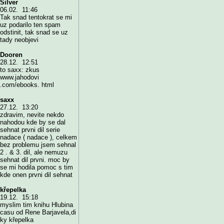
Silver
06.02. 11:46
Tak snad tentokrat se mi
uz podarilo ten spam
odstinit, tak snad se uz
tady neobjevi
Dooren
28.12. 12:51
to saxx: zkus
www.jahodovi
.com/ebooks. html
saxx
27.12. 13:20
zdravim, nevite nekdo
nahodou kde by se dal
sehnat prvni dil serie
nadace ( nadace ), celkem
bez problemu jsem sehnal
2 . & 3. dil, ale nemuzu
sehnat dil prvni. moc by
se mi hodila pomoc s tim
kde onen prvni dil sehnat
křepelka
19.12. 15:18
myslim tim knihu Hlubina
casu od Rene Barjavela,di
ky křepelka