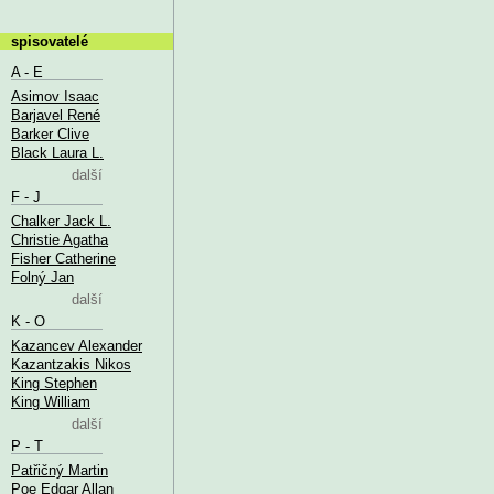
spisovatelé
A - E
Asimov Isaac
Barjavel René
Barker Clive
Black Laura L.
další
F - J
Chalker Jack L.
Christie Agatha
Fisher Catherine
Folný Jan
další
K - O
Kazancev Alexander
Kazantzakis Nikos
King Stephen
King William
další
P - T
Patřičný Martin
Poe Edgar Allan