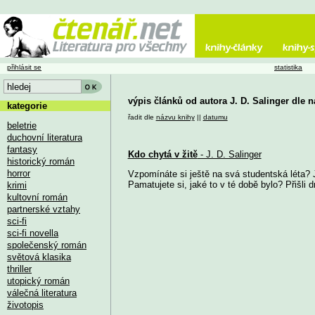
přihlásit se
statistika
výpis článků od autora J. D. Salinger dle 
kategorie
řadit dle
názvu knihy
||
datumu
beletrie
duchovní literatura
fantasy
Kdo chytá v žitě
- J. D. Salinger
historický román
horror
Vzpomínáte si ještě na svá studentská léta? 
Pamatujete si, jaké to v té době bylo? Přišli d
krimi
kultovní román
partnerské vztahy
sci-fi
sci-fi novella
společenský román
světová klasika
thriller
utopický román
válečná literatura
životopis