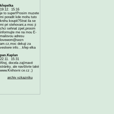
křepelka
19.12. 15:16
je to super!Prosim muzete
mi poradit kde mohu tuto
knihu koupit?Strat ila se
mi pri stehovani,a moc ji
chci sehnat zpet,prosim
informujte me na mou E-
mailovou adresu
lovewom@sezn
am.cz,moc dekuji za
veskere info....křep elka
pan.Kaplan
22.11. 15:31
Ahoj, docela zajímavé
stránky, ale navštivte také
www.Knihovni ce.cz ;)
archiv vzkazníku