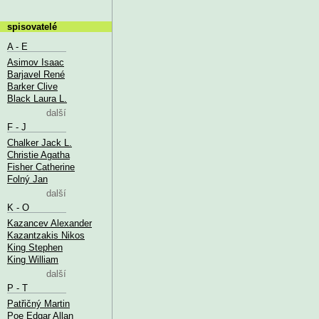
spisovatelé
A - E
Asimov Isaac
Barjavel René
Barker Clive
Black Laura L.
další
F - J
Chalker Jack L.
Christie Agatha
Fisher Catherine
Folný Jan
další
K - O
Kazancev Alexander
Kazantzakis Nikos
King Stephen
King William
další
P - T
Patřičný Martin
Poe Edgar Allan