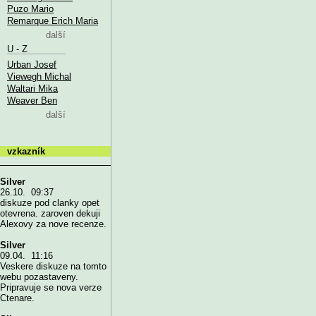
Puzo Mario
Remarque Erich Maria
další
U - Z
Urban Josef
Viewegh Michal
Waltari Mika
Weaver Ben
další
vzkazník
Silver
26.10. 09:37
diskuze pod clanky opet
otevrena. zaroven dekuji
Alexovy za nove recenze.
Silver
09.04. 11:16
Veskere diskuze na tomto
webu pozastaveny.
Pripravuje se nova verze
Ctenare.