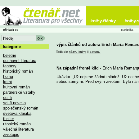
přihlásit se
statistika
výpis článků od autora Erich Maria Remar
kategorie
řadit dle
názvu knihy
||
datumu
beletrie
duchovní literatura
fantasy
Na západní frontě klid
- Erich Maria Remarq
historický román
horror
Ukázka: „Už nejsme žádná mládež. Už nechce
sebou samými. Před svým životem. Bylo nám o
krimi
kultovní román
partnerské vztahy
sci-fi
sci-fi novella
společenský román
světová klasika
thriller
utopický román
válečná literatura
životopis