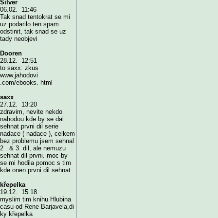
Silver
06.02. 11:46
Tak snad tentokrat se mi
uz podarilo ten spam
odstinit, tak snad se uz
tady neobjevi
Dooren
28.12. 12:51
to saxx: zkus
www.jahodovi
.com/ebooks. html
saxx
27.12. 13:20
zdravim, nevite nekdo
nahodou kde by se dal
sehnat prvni dil serie
nadace ( nadace ), celkem
bez problemu jsem sehnal
2 . & 3. dil, ale nemuzu
sehnat dil prvni. moc by
se mi hodila pomoc s tim
kde onen prvni dil sehnat
křepelka
19.12. 15:18
myslim tim knihu Hlubina
casu od Rene Barjavela,di
ky křepelka