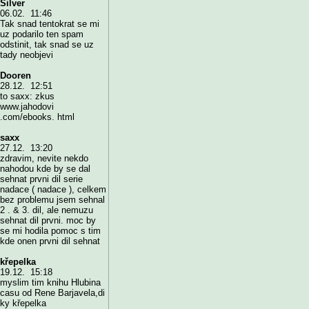
Silver
06.02. 11:46
Tak snad tentokrat se mi
uz podarilo ten spam
odstinit, tak snad se uz
tady neobjevi
Dooren
28.12. 12:51
to saxx: zkus
www.jahodovi
.com/ebooks. html
saxx
27.12. 13:20
zdravim, nevite nekdo
nahodou kde by se dal
sehnat prvni dil serie
nadace ( nadace ), celkem
bez problemu jsem sehnal
2 . & 3. dil, ale nemuzu
sehnat dil prvni. moc by
se mi hodila pomoc s tim
kde onen prvni dil sehnat
křepelka
19.12. 15:18
myslim tim knihu Hlubina
casu od Rene Barjavela,di
ky křepelka