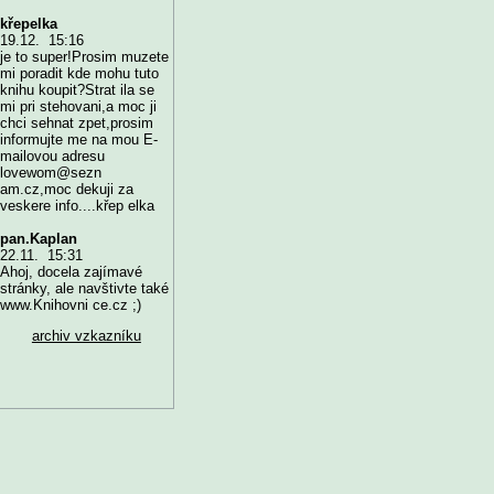
křepelka
19.12. 15:16
je to super!Prosim muzete
mi poradit kde mohu tuto
knihu koupit?Strat ila se
mi pri stehovani,a moc ji
chci sehnat zpet,prosim
informujte me na mou E-
mailovou adresu
lovewom@sezn
am.cz,moc dekuji za
veskere info....křep elka
pan.Kaplan
22.11. 15:31
Ahoj, docela zajímavé
stránky, ale navštivte také
www.Knihovni ce.cz ;)
archiv vzkazníku