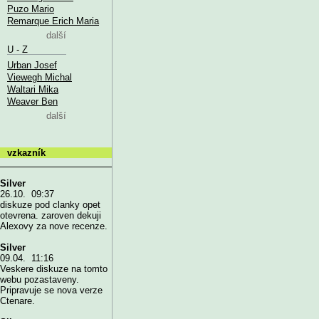
Puzo Mario
Remarque Erich Maria
další
U - Z
Urban Josef
Viewegh Michal
Waltari Mika
Weaver Ben
další
vzkazník
Silver
26.10. 09:37
diskuze pod clanky opet
otevrena. zaroven dekuji
Alexovy za nove recenze.
Silver
09.04. 11:16
Veskere diskuze na tomto
webu pozastaveny.
Pripravuje se nova verze
Ctenare.