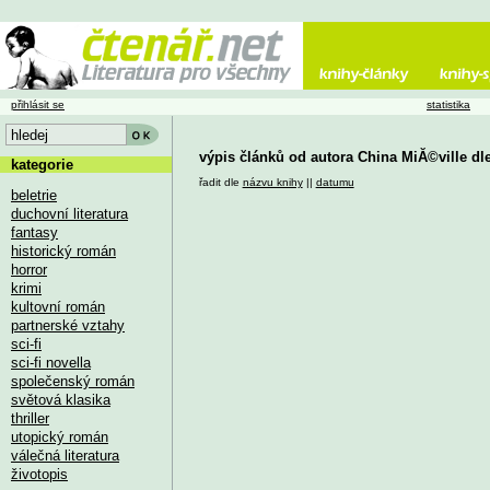
přihlásit se
statistika
výpis článků od autora China MiĂ©ville dl
kategorie
řadit dle
názvu knihy
||
datumu
beletrie
duchovní literatura
fantasy
historický román
horror
krimi
kultovní román
partnerské vztahy
sci-fi
sci-fi novella
společenský román
světová klasika
thriller
utopický román
válečná literatura
životopis