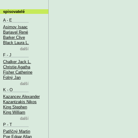
spisovatelé
A - E
Asimov Isaac
Barjavel René
Barker Clive
Black Laura L.
další
F - J
Chalker Jack L.
Christie Agatha
Fisher Catherine
Folný Jan
další
K - O
Kazancev Alexander
Kazantzakis Nikos
King Stephen
King William
další
P - T
Patřičný Martin
Poe Edgar Allan