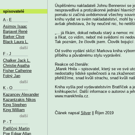
Úspěšnému nakladateli Johnu Bennerovi se je
nespravedlivé a protizákonné jednání hlavníc
spisovatelé
pomalu si začíná uvědomovat všechny souvisl
knihu vydat ve svém nakladatelství, mohl by d
A - E
avšak představa, že by neučinil nic, ho netě
Asimov Isaac
Barjavel René
„... já říkám, dokud nebudu starý a nemoc m
Barker Clive
a říkat, co vidím, neboť mé svědomí mi nedov
Black Laura L.
Tak poznám, že člověk jsem. Člověk bojující
další
Od svého vydání sklízí Markova kniha výborn
F - J
příběhu a půvabnému stylu vyprávění.
Chalker Jack L.
Reakce od čtenáře:
Christie Agatha
„Marek Hnila – spisovatel, který se ve své u
Fisher Catherine
nedostatky lidské společnosti a na zkaženost
Folný Jan
přehlížíme, snad kvůli strachu, snad kvůli naš
další
Kniha vyšla pod vydavatelstvím Bratříček a je 
K - O
knihkupectví. Další informace o autorovi a je
Kazancev Alexander
www.marekhnila.cz.
Kazantzakis Nikos
King Stephen
King William
Článek napsal
Silver
|| Říjen 2019
další
P - T
Patřičný Martin
Poe Edgar Allan