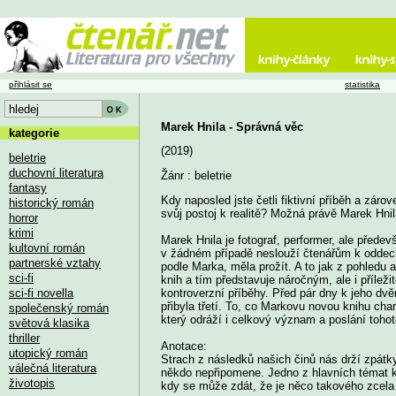
přihlásit se
statistika
Marek Hnila - Správná věc
kategorie
(2019)
beletrie
duchovní literatura
Žánr : beletrie
fantasy
Kdy naposled jste četli fiktivní příběh a zárove
historický román
svůj postoj k realitě? Možná právě Marek Hn
horror
krimi
Marek Hnila je fotograf, performer, ale předev
kultovní román
v žádném případě neslouží čtenářům k oddechu
partnerské vztahy
podle Marka, měla prožít. A to jak z pohledu a
sci-fi
knih a tím představuje náročným, ale i příle
sci-fi novella
kontroverzní příběhy. Před pár dny k jeho d
přibyla třetí. To, co Markovu novou knihu cha
společenský román
který odráží i celkový význam a poslání tohot
světová klasika
thriller
Anotace:
utopický román
Strach z následků našich činů nás drží zpátk
válečná literatura
někdo nepřipomene. Jedno z hlavních témat k
životopis
kdy se může zdát, že je něco takového zce