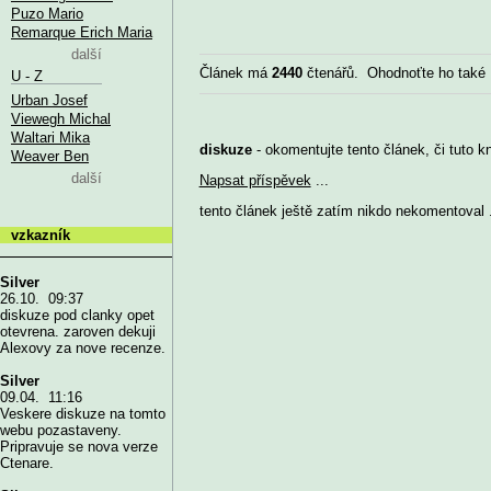
Puzo Mario
Remarque Erich Maria
další
Článek má
2440
čtenářů. Ohodnoťte ho také
U - Z
Urban Josef
Viewegh Michal
Waltari Mika
diskuze
- okomentujte tento článek, či tuto k
Weaver Ben
další
Napsat příspěvek
...
tento článek ještě zatím nikdo nekomentoval .
vzkazník
Silver
26.10. 09:37
diskuze pod clanky opet
otevrena. zaroven dekuji
Alexovy za nove recenze.
Silver
09.04. 11:16
Veskere diskuze na tomto
webu pozastaveny.
Pripravuje se nova verze
Ctenare.