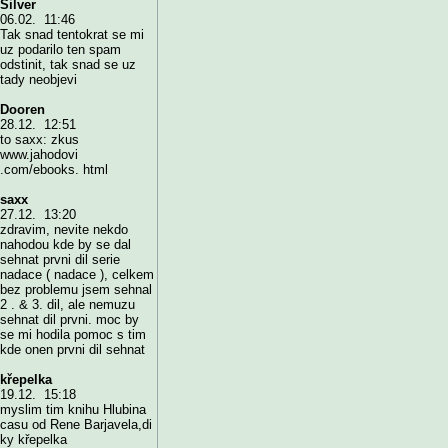
Silver
06.02. 11:46
Tak snad tentokrat se mi
uz podarilo ten spam
odstinit, tak snad se uz
tady neobjevi
Dooren
28.12. 12:51
to saxx: zkus
www.jahodovi
.com/ebooks. html
saxx
27.12. 13:20
zdravim, nevite nekdo
nahodou kde by se dal
sehnat prvni dil serie
nadace ( nadace ), celkem
bez problemu jsem sehnal
2 . & 3. dil, ale nemuzu
sehnat dil prvni. moc by
se mi hodila pomoc s tim
kde onen prvni dil sehnat
křepelka
19.12. 15:18
myslim tim knihu Hlubina
casu od Rene Barjavela,di
ky křepelka