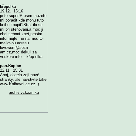
křepelka
19.12. 15:16
je to super!Prosim muzete
mi poradit kde mohu tuto
knihu koupit?Strat ila se
mi pri stehovani,a moc ji
chci sehnat zpet,prosim
informujte me na mou E-
mailovou adresu
lovewom@sezn
am.cz,moc dekuji za
veskere info....křep elka
pan.Kaplan
22.11. 15:31
Ahoj, docela zajímavé
stránky, ale navštivte také
www.Knihovni ce.cz ;)
archiv vzkazníku