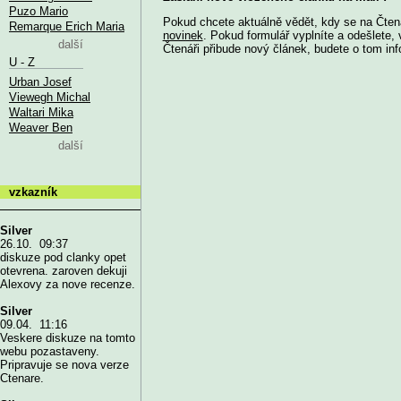
Puzo Mario
Pokud chcete aktuálně vědět, kdy se na Čtená
Remarque Erich Maria
novinek
. Pokud formulář vyplníte a odešlete,
další
Čtenáři přibude nový článek, budete o tom in
U - Z
Urban Josef
Viewegh Michal
Waltari Mika
Weaver Ben
další
vzkazník
Silver
26.10. 09:37
diskuze pod clanky opet
otevrena. zaroven dekuji
Alexovy za nove recenze.
Silver
09.04. 11:16
Veskere diskuze na tomto
webu pozastaveny.
Pripravuje se nova verze
Ctenare.