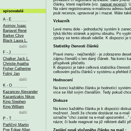
články, které napíšete (viz.
napsat recenzi
). 
Na vámi registrovanou e-mailovou adresu budo
spisovatelé
psát recenze, upravovat je i mazat. Máte také 
A - E
Vzkazník
Asimov Isaac
Levé menu dole - jednoduchý systém k zanechá
Barjavel René
týká těchto stránek a jejímu obsahu. Po vypl
Barker Clive
zprávy se tento obsah odešle. K dispozici je 
Black Laura L.
Statistiky čtenosti článků
další
F - J
Pravé menu - nejčtenější - je zobrazeno dese
Chalker Jack L.
zájmu čtenářů o ten daný článek. Na konci ka
příspěvek přečetlo.
Christie Agatha
K dispozici je také celková statistika čtenosti
Fisher Catherine
celkovém počtu článků v systému a přehled č
Folný Jan
další
Hodnocení
K - O
Na konci každého článku je hodnotící systé
Kazancev Alexander
více se líbil svým čtenářům. Tedy pokud chce
Kazantzakis Nikos
Diskuze
King Stephen
King William
Na konci každého článku je k dispozici disku
další
možnost. Jestli že chcete dostávat na e-mai
označte "chci zaslat na e-mail upozornění..."
P - T
názor, či bude reagovat na již některé další p
Patřičný Martin
Poe Edgar Allan
Zaslání nově vloženého článku na mail :