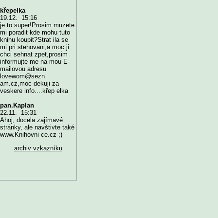
křepelka
19.12. 15:16
je to super!Prosim muzete
mi poradit kde mohu tuto
knihu koupit?Strat ila se
mi pri stehovani,a moc ji
chci sehnat zpet,prosim
informujte me na mou E-
mailovou adresu
lovewom@sezn
am.cz,moc dekuji za
veskere info....křep elka
pan.Kaplan
22.11. 15:31
Ahoj, docela zajímavé
stránky, ale navštivte také
www.Knihovni ce.cz ;)
archiv vzkazníku