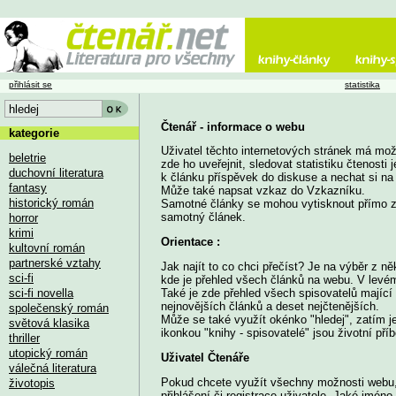
přihlásit se
statistika
Čtenář - informace o webu
kategorie
Uživatel těchto internetových stránek má možn
beletrie
zde ho uveřejnit, sledovat statistiku čtenosti
duchovní literatura
k článku příspěvek do diskuse a nechat si na 
fantasy
Může také napsat vzkaz do Vzkazníku.
historický román
Samotné články se mohou vytisknout přímo 
samotný článek.
horror
krimi
Orientace :
kultovní román
partnerské vztahy
Jak najít to co chci přečíst? Je na výběr z n
sci-fi
kde je přehled všech článků na webu. V levém m
sci-fi novella
Také je zde přehled všech spisovatelů majíc
nejnovějších článků a deset nejčtenějších.
společenský román
Může se také využít okénko "hledej", zatím j
světová klasika
ikonkou "knihy - spisovatelé" jsou životní příb
thriller
utopický román
Uživatel Čtenáře
válečná literatura
Pokud chcete využít všechny možnosti webu, 
životopis
přihlášení či registrace uživatele. Jaké jméno