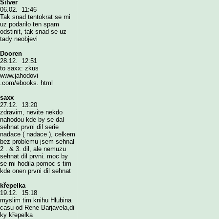
Silver
06.02. 11:46
Tak snad tentokrat se mi
uz podarilo ten spam
odstinit, tak snad se uz
tady neobjevi
Dooren
28.12. 12:51
to saxx: zkus
www.jahodovi
.com/ebooks. html
saxx
27.12. 13:20
zdravim, nevite nekdo
nahodou kde by se dal
sehnat prvni dil serie
nadace ( nadace ), celkem
bez problemu jsem sehnal
2 . & 3. dil, ale nemuzu
sehnat dil prvni. moc by
se mi hodila pomoc s tim
kde onen prvni dil sehnat
křepelka
19.12. 15:18
myslim tim knihu Hlubina
casu od Rene Barjavela,di
ky křepelka