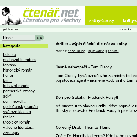
přihlásit se
statistika
thriller - výpis článků dle názvu knihy
kategorie
řadit dle
názvu knihy
||
spisovatele
||
datumu
beletrie
duchovní literatura
fantasy
Jasné nebezpečí
- Tom Clancy
historický román
horror
Tom Clancy bývá označován za mistra technoth
pojišťovací agent - nicméně vždy snil o tom, ž
krimi
kultovní román
partnerské vztahy
sci-fi
Den pro Šakala
- Frederick Forsyth
sci-fi novella
Až budete tuto slavnou knihu držet poprvé v 
společenský román
Britský spisovatel Frederick Forsyth proslul s
světová klasika
thriller
utopický román
válečná literatura
Červený Drak
- Thomas Harris
životopis
Znáte Dr. Hannibala Lectra? Kdo by ho neznal