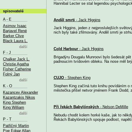
Hannibal Lecter se stal legendou psychologickéh
spisovatelé
A - E
Anděl smrti
- Jack Higgins
Asimov Isaac
Jack Higgins, jeden z nejproslulejších světo
Barjavel René
nich byly také zfilmovány. Anděl smrti je strhu
Barker Clive
Black Laura L.
další
Cold Harbour
- Jack Higgins
F - J
Brigadýru Dougalu Munroovi bylo šedesát pět
Chalker Jack L.
padnoucím tvídovém obleku. Na nose měl brýl
Christie Agatha
Fisher Catherine
Folný Jan
CUJO
- Stephen King
další
K - O
Stephen King začíná tuto knihu povídáním o 
městečka přišel netvor jménem Frank Dodd, za
Kazancev Alexander
Kazantzakis Nikos
King Stephen
Při řekách Babylónských
- Nelson DeMille
King William
další
Nebudu chodit kolem horké kaše, jak to někdy 
P - T
Řekách Babylónských spojuje podlost, napětí, a
Patřičný Martin
Poe Edgar Allan