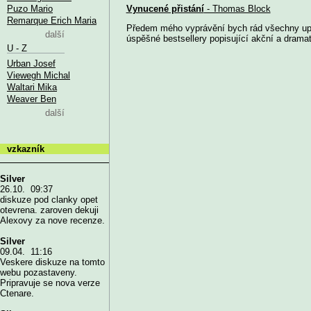
Puzo Mario
Vynucené přistání
- Thomas Block
Remarque Erich Maria
Předem mého vyprávění bych rád všechny upo
další
úspěšné bestsellery popisující akční a dramati
U - Z
Urban Josef
Viewegh Michal
Waltari Mika
Weaver Ben
další
vzkazník
Silver
26.10. 09:37
diskuze pod clanky opet
otevrena. zaroven dekuji
Alexovy za nove recenze.
Silver
09.04. 11:16
Veskere diskuze na tomto
webu pozastaveny.
Pripravuje se nova verze
Ctenare.