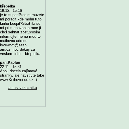
křepelka
19.12. 15:16
je to super!Prosim muzete
mi poradit kde mohu tuto
knihu koupit?Strat ila se
mi pri stehovani,a moc ji
chci sehnat zpet,prosim
informujte me na mou E-
mailovou adresu
lovewom@sezn
am.cz,moc dekuji za
veskere info....křep elka
pan.Kaplan
22.11. 15:31
Ahoj, docela zajímavé
stránky, ale navštivte také
www.Knihovni ce.cz ;)
archiv vzkazníku