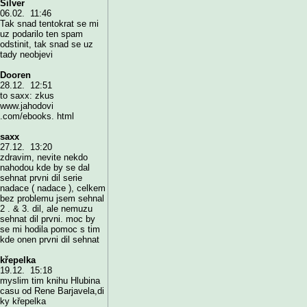
Silver
06.02. 11:46
Tak snad tentokrat se mi
uz podarilo ten spam
odstinit, tak snad se uz
tady neobjevi
Dooren
28.12. 12:51
to saxx: zkus
www.jahodovi
.com/ebooks. html
saxx
27.12. 13:20
zdravim, nevite nekdo
nahodou kde by se dal
sehnat prvni dil serie
nadace ( nadace ), celkem
bez problemu jsem sehnal
2 . & 3. dil, ale nemuzu
sehnat dil prvni. moc by
se mi hodila pomoc s tim
kde onen prvni dil sehnat
křepelka
19.12. 15:18
myslim tim knihu Hlubina
casu od Rene Barjavela,di
ky křepelka