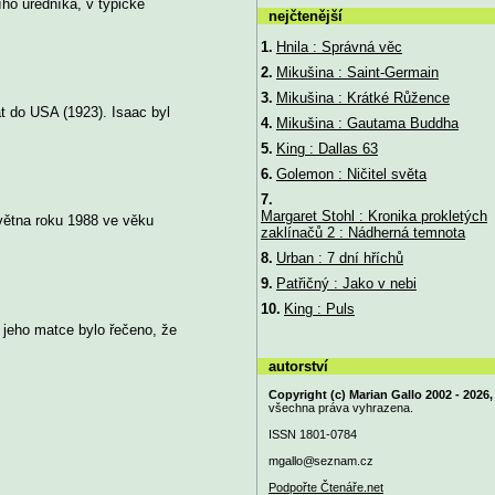
ního úředníka, v typické
nejčtenější
1.
Hnila : Správná věc
2.
Mikušina : Saint-Germain
3.
Mikušina : Krátké Růžence
at do USA (1923). Isaac byl
4.
Mikušina : Gautama Buddha
5.
King : Dallas 63
6.
Golemon : Ničitel světa
7.
Margaret Stohl : Kronika prokletých
května roku 1988 ve věku
zaklínačů 2 : Nádherná temnota
8.
Urban : 7 dní hříchů
9.
Patřičný : Jako v nebi
10.
King : Puls
e jeho matce bylo řečeno, že
autorství
Copyright (c) Marian Gallo 2002 - 2026,
všechna práva vyhrazena.
ISSN 1801-0784
mgallo@
seznam.cz
Podpořte Čtenáře.net