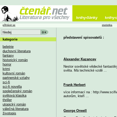
přihlásit se
statistika
představení spisovatelů :
kategorie
beletrie
duchovní literatura
fantasy
Alexander Kazancev
historický román
horror
Nestor sovětské vědecké fantastik
krimi
světa. Má technické vzdě ...
kultovní román
partnerské vztahy
sci-fi
Frank Herbert
sci-fi novella
společenský román
více informací na : http://www.sci
světová klasika
autorům, kteří ...
thriller
utopický román
válečná literatura
George Orwell
životopis