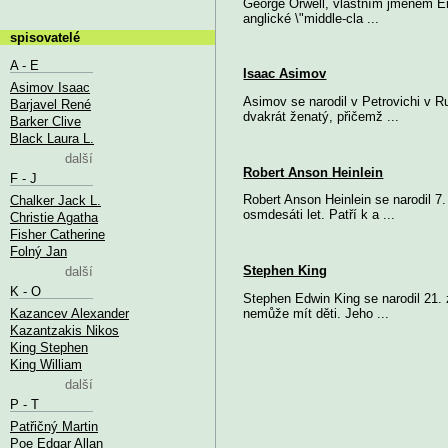
George Orwell, vlastním jménem Eric 
anglické \"middle-cla ...
spisovatelé
A - E
Isaac Asimov
Asimov Isaac
Asimov se narodil v Petrovichi v R
Barjavel René
dvakrát ženatý, přičemž ...
Barker Clive
Black Laura L.
další
Robert Anson Heinlein
F - J
Robert Anson Heinlein se narodil 7
Chalker Jack L.
osmdesáti let. Patří k a ...
Christie Agatha
Fisher Catherine
Folný Jan
Stephen King
další
K - O
Stephen Edwin King se narodil 21. 
Kazancev Alexander
nemůže mít děti. Jeho ...
Kazantzakis Nikos
King Stephen
King William
další
P - T
Patřičný Martin
Poe Edgar Allan