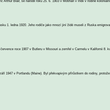
Arthur Blair, se narodil roku 25. 6. 1903 v Motihari v Indii v rodině koloniál
usku 1. ledna 1920. Jeho rodiče jako mnozí jiní židé museli z Ruska emigrov
. července roce 1907 v Butleru v Missouri a zemřel v Carmelu v Kalifornii 8. 
září 1947 v Portlandu (Maine). Byl překvapivým přírůstkem do rodiny, protož