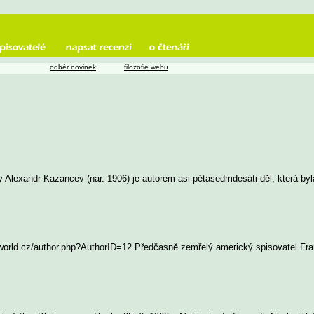
odběr novinek
filozofie webu
y Alexandr Kazancev (nar. 1906) je autorem asi pětasedmdesáti děl, která b
fiworld.cz/author.php?AuthorID=12 Předčasně zemřelý americký spisovatel Fran