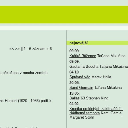
nejnovější
<< >> || 1 - 6 záznam z 6
09.09.
Krátké Růžence
Taťjana Mikušina
09.09.
Gautama Buddha
Taťjana Mikušina
04.10.
yla přeložena v mnoha zemích
Správná věc
Marek Hnila
20.05.
Saint-Germain
Taťana Mikušina
19.05.
Dallas 63
Stephen King
k Herbert (1920 - 1986) patří k
04.02.
Kronika prokletých zaklínačů 2 :
Nádherná temnota
Kami Garcia,
Margaret Stohl