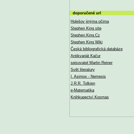
doporučené url
Holešov jinýma očima
Stephen King site
Stephen.King.Cz
Stephen King Wiki
Česká bibliografická databáze
Antikvariát Kačur
spisovatel Martin Reiner
Svět literatury
I. Asimov - Nemesis
J.R.R. Tolkien
e-Matematika
Knihkupectví Kosmas