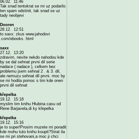
06.02. 11:46
Tak snad tentokrat se mi uz podarilo
ten spam odstinit, tak snad se uz
tady neobjevi
Dooren
28.12. 12:51
to saxx: zkus www.jahodovi
.com/ebooks. html
saxx
27.12. 13:20
zdravim, nevite nekdo nahodou kde
by se dal sehnat prvni dil serie
nadace ( nadace ), celkem bez
problemu jsem sehnal 2 . & 3. dil,
ale nemuzu sehnat dil prvni. moc by
se mi hodila pomoc s tim kde onen
prvni dil sehnat
křepelka
19.12. 15:18
myslim tim knihu Hlubina casu od
Rene Barjavela,di ky křepelka
křepelka
19.12. 15:16
je to super!Prosim muzete mi poradit
kde mohu tuto knihu koupit?Strat ila
se mi pri stehovani,a moc ji chci