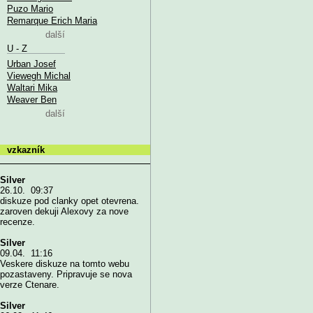
Puzo Mario
Remarque Erich Maria
další
U - Z
Urban Josef
Viewegh Michal
Waltari Mika
Weaver Ben
další
vzkazník
Silver
26.10. 09:37
diskuze pod clanky opet otevrena.
zaroven dekuji Alexovy za nove
recenze.
Silver
09.04. 11:16
Veskere diskuze na tomto webu
pozastaveny. Pripravuje se nova
verze Ctenare.
Silver