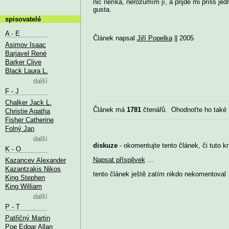
nic neříká, nerozumím jí, a přijde mi příliš j
gusta.
spisovatelé
A - E
Článek napsal
Jiří Popelka
|| 2005
Asimov Isaac
Barjavel René
Barker Clive
Black Laura L.
další
F - J
Chalker Jack L.
Článek má
1781
čtenářů. Ohodnoťte ho také
Christie Agatha
Fisher Catherine
Folný Jan
další
diskuze
- okomentujte tento článek, či tuto k
K - O
Napsat příspěvek
...
Kazancev Alexander
Kazantzakis Nikos
tento článek ještě zatím nikdo nekomentoval .
King Stephen
King William
další
P - T
Patřičný Martin
Poe Edgar Allan