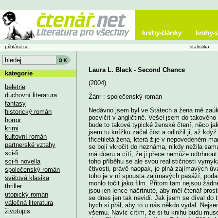
přihlásit se
statistika
Laura L. Black - Second Chance
kategorie
(2004)
beletrie
duchovní literatura
Žánr : společenský román
fantasy
Nedávno jsem byl ve Státech a žena mě zaúkol
historický román
pocvičit v angličtině. Vešel jsem do takového 
horror
bude to takové typické ženské čtení, něco ja
krimi
jsem tu knížku začal číst a odložil ji, až když
kultovní román
třicetiletá žena, která žije v nepovedeném man
partnerské vztahy
se bojí vkročit do neznáma, nikdy nežila sama
sci-fi
má dceru a cítí, že ji přece nemůže odtrhnout
sci-fi novella
toho příběhu se ale svou realističností vymyká
čtivosti, právě naopak, je plná zajímavých úva
společenský román
toho je v ní spousta zajímavých pasáží, poda
světová klasika
mohlo točit jako film. Přitom tam nejsou žád
thriller
jsou jen lehce načrtnuté, aby měl čtenář prosto
utopický román
se dnes jen tak nevidí. Jak jsem se díval do t
válečná literatura
bych si přál, aby to u nás někdo vydal. Nejse
životopis
všemu. Navíc cítím, že si tu knihu budu muset