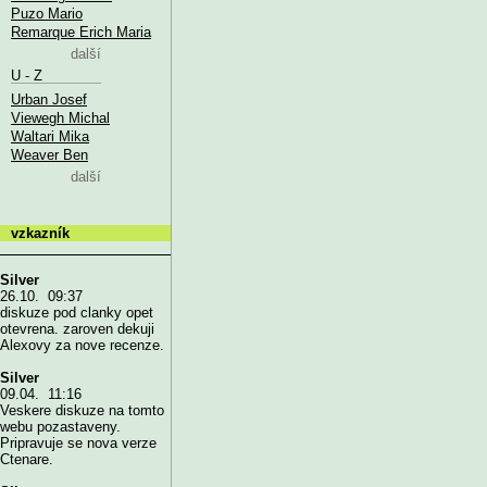
Puzo Mario
Remarque Erich Maria
další
U - Z
Urban Josef
Viewegh Michal
Waltari Mika
Weaver Ben
další
vzkazník
Silver
26.10. 09:37
diskuze pod clanky opet
otevrena. zaroven dekuji
Alexovy za nove recenze.
Silver
09.04. 11:16
Veskere diskuze na tomto
webu pozastaveny.
Pripravuje se nova verze
Ctenare.