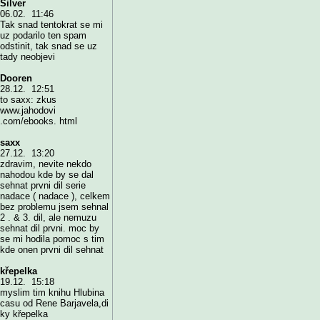
Silver
06.02. 11:46
Tak snad tentokrat se mi
uz podarilo ten spam
odstinit, tak snad se uz
tady neobjevi
Dooren
28.12. 12:51
to saxx: zkus
www.jahodovi
.com/ebooks. html
saxx
27.12. 13:20
zdravim, nevite nekdo
nahodou kde by se dal
sehnat prvni dil serie
nadace ( nadace ), celkem
bez problemu jsem sehnal
2 . & 3. dil, ale nemuzu
sehnat dil prvni. moc by
se mi hodila pomoc s tim
kde onen prvni dil sehnat
křepelka
19.12. 15:18
myslim tim knihu Hlubina
casu od Rene Barjavela,di
ky křepelka