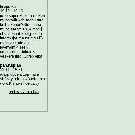
křepelka
19.12. 15:16
je to super!Prosim muzete
mi poradit kde mohu tuto
knihu koupit?Strat ila se
mi pri stehovani,a moc ji
chci sehnat zpet,prosim
informujte me na mou E-
mailovou adresu
lovewom@sezn
am.cz,moc dekuji za
veskere info....křep elka
pan.Kaplan
22.11. 15:31
Ahoj, docela zajímavé
stránky, ale navštivte také
www.Knihovni ce.cz ;)
archiv vzkazníku