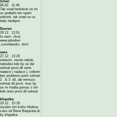
Silver
06.02. 11:46
Tak snad tentokrat se mi
uz podarilo ten spam
odstinit, tak snad se uz
tady neobjevi
Dooren
28.12. 12:51
to saxx: zkus
www.jahodovi
.com/ebooks. html
saxx
27.12. 13:20
zdravim, nevite nekdo
nahodou kde by se dal
sehnat prvni dil serie
nadace ( nadace ), celkem
bez problemu jsem sehnal
2 . & 3. dil, ale nemuzu
sehnat dil prvni. moc by
se mi hodila pomoc s tim
kde onen prvni dil sehnat
křepelka
19.12. 15:18
myslim tim knihu Hlubina
casu od Rene Barjavela,di
ky křepelka