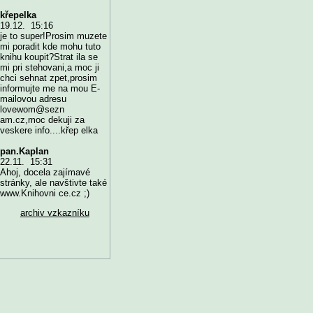
křepelka
19.12. 15:16
je to super!Prosim muzete
mi poradit kde mohu tuto
knihu koupit?Strat ila se
mi pri stehovani,a moc ji
chci sehnat zpet,prosim
informujte me na mou E-
mailovou adresu
lovewom@sezn
am.cz,moc dekuji za
veskere info....křep elka
pan.Kaplan
22.11. 15:31
Ahoj, docela zajímavé
stránky, ale navštivte také
www.Knihovni ce.cz ;)
archiv vzkazníku