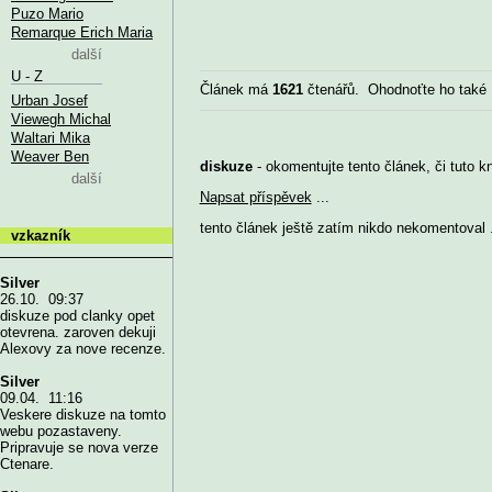
Puzo Mario
Remarque Erich Maria
další
U - Z
Článek má
1621
čtenářů. Ohodnoťte ho také
Urban Josef
Viewegh Michal
Waltari Mika
Weaver Ben
diskuze
- okomentujte tento článek, či tuto k
další
Napsat příspěvek
...
tento článek ještě zatím nikdo nekomentoval .
vzkazník
Silver
26.10. 09:37
diskuze pod clanky opet
otevrena. zaroven dekuji
Alexovy za nove recenze.
Silver
09.04. 11:16
Veskere diskuze na tomto
webu pozastaveny.
Pripravuje se nova verze
Ctenare.