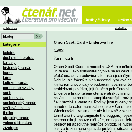
přihlásit se
statistika
Orson Scott Card - Enderova hra
kategorie
(1985)
beletrie
duchovní literatura
Žánr : sci-fi
fantasy
Orson Scott Card se narodil v USA, ale několik
historický román
učitelem. Jako spisovatel vyniká nejen celou 
horror
přeložena sotva polovina, ale také ojediněl
krimi
Nebula, ale žádný z nich nedostal tyto dvě c
kultovní román
kniha románové řady o budoucím vesmíru, te
partnerské vztahy
ambiciozní povídka, její úspěch pak Cardovi 
sci-fi
Enderova hra přitahuje čtenáře atraktivním p
sci-fi novella
na Zemi jsou mnohem komplikovanější, než jak
čelit hrozbě z vesmíru. Rodiny jsou nuceny o
společenský román
narodí dítě další, není zabito jako v Číně, ale 
světová klasika
Wigginových. Vraťme se ale k hrozbě z vesmí
thriller
termiťané ( v angl.originálu the buggers), vys
utopický román
nekomunikují, pouze ničí vše, co najdou. Jeli
válečná literatura
pěšáky jej absolutně nemůže ohrozit, je nutno z
životopis
lidstvo to znamená opravdu prekérní situaci. 