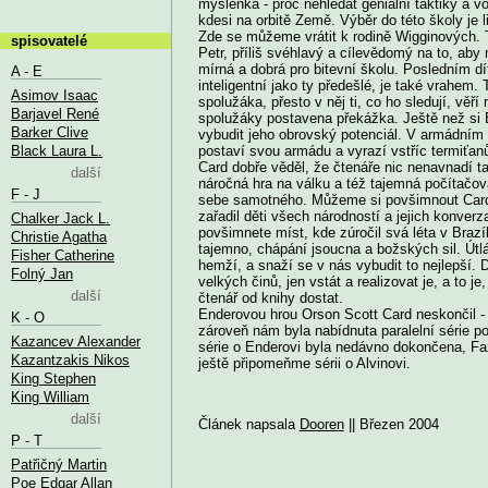
myšlenka - proč nehledat geniální taktiky a v
kdesi na orbitě Země. Výběr do této školy je 
Zde se můžeme vrátit k rodině Wigginových. Ta
spisovatelé
Petr, příliš svéhlavý a cílevědomý na to, aby m
mírná a dobrá pro bitevní školu. Posledním d
A - E
inteligentní jako ty předešlé, je také vrahem
Asimov Isaac
spolužáka, přesto v něj ti, co ho sledují, věř
Barjavel René
spolužáky postavena překážka. Ještě než si En
Barker Clive
vybudit jeho obrovský potenciál. V armádním 
Black Laura L.
postaví svou armádu a vyrazí vstříc termiťanů
Card dobře věděl, že čtenáře nic nenavnadí ta
další
náročná hra na válku a též tajemná počítačov
F - J
sebe samotného. Můžeme si povšimnout Cardo
zařadil děti všech národností a jejich konverza
Chalker Jack L.
povšimnete míst, kde zúročil svá léta v Brazí
Christie Agatha
tajemno, chápání jsoucna a božských sil. Útlá
Fisher Catherine
hemží, a snaží se v nás vybudit to nejlepší. 
Folný Jan
velkých činů, jen vstát a realizovat je, a to j
další
čtenář od knihy dostat.
Enderovou hrou Orson Scott Card neskončil - 
K - O
zároveň nám byla nabídnuta paralelní série p
Kazancev Alexander
série o Enderovi byla nedávno dokončena, Faz
Kazantzakis Nikos
ještě připomeňme sérii o Alvinovi.
King Stephen
King William
další
Článek napsala
Dooren
|| Březen 2004
P - T
Patřičný Martin
Poe Edgar Allan