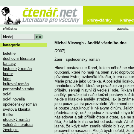
přihlásit se
statistika
Michal Viewegh - Andělé všedního dne
kategorie
(2007)
beletrie
duchovní literatura
Žánr : společenský román
fantasy
Hlavní postavou je Karel, kolem něhož se vlas
historický román
loutkami, které ho mají na onen svět doprovodi
horror
půvabná Ester, ovdovělá lékařka, která na kon
krimi
Marie pracuje jako učitelka. A poslední lids
kultovní román
fanatickou věřící, která se považuje za poze
partnerské vztahy
příběhu sehrají hlavní či vedlejší role. Říkám
sci-fi
anděly, provázející naše knižní postavy kaž
sci-fi novella
nejde o klasické anděly strážné, jak je známe 
jsou pouze jacísi pozorovatelé. Víceméně ne
společenský román
je pouze „naťuknout“ k nějakým činům. Jejich
světová klasika
předvídatelný, což je jedna z hlavních chyb t
thriller
následovat a tak příběh čtete a čtete, ale ne
utopický román
říká, že tahle kniha se liší od ostatních. Ať 
válečná literatura
jasné, že když vám zemře někdo blízký, musí
životopis
pracovního nasazení. Ale já bych neřekl, že 