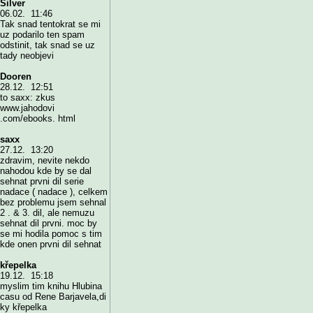
Silver
06.02. 11:46
Tak snad tentokrat se mi
uz podarilo ten spam
odstinit, tak snad se uz
tady neobjevi
Dooren
28.12. 12:51
to saxx: zkus
www.jahodovi
.com/ebooks. html
saxx
27.12. 13:20
zdravim, nevite nekdo
nahodou kde by se dal
sehnat prvni dil serie
nadace ( nadace ), celkem
bez problemu jsem sehnal
2 . & 3. dil, ale nemuzu
sehnat dil prvni. moc by
se mi hodila pomoc s tim
kde onen prvni dil sehnat
křepelka
19.12. 15:18
myslim tim knihu Hlubina
casu od Rene Barjavela,di
ky křepelka