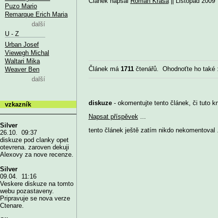
Článek napsal
Roman Krása
|| Listopad 2009
Puzo Mario
Remarque Erich Maria
další
U - Z
Urban Josef
Viewegh Michal
Waltari Mika
Článek má
1711
čtenářů. Ohodnoťte ho také
Weaver Ben
další
diskuze
- okomentujte tento článek, či tuto k
vzkazník
Napsat příspěvek
...
Silver
tento článek ještě zatím nikdo nekomentoval .
26.10. 09:37
diskuze pod clanky opet
otevrena. zaroven dekuji
Alexovy za nove recenze.
Silver
09.04. 11:16
Veskere diskuze na tomto
webu pozastaveny.
Pripravuje se nova verze
Ctenare.