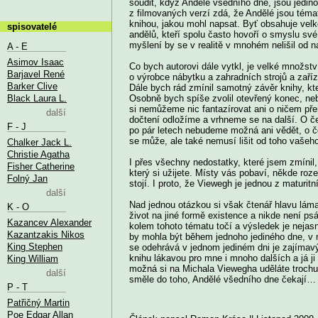
soudit, když Andělé všedního dne, jsou jedino
z filmovaných verzí zdá, že Andělé jsou téma
knihou, jakou mohl napsat. Byť obsahuje velk
spisovatelé
andělů, kteří spolu často hovoří o smyslu své
myšlení by se v realitě v mnohém nelišil od 
A - E
Asimov Isaac
Co bych autorovi dále vytkl, je velké množst
Barjavel René
o výrobce nábytku a zahradních strojů a zař
Barker Clive
Dále bych rád zmínil samotný závěr knihy, kte
Black Laura L.
Osobně bych spíše zvolil otevřený konec, neb
si nemůžeme nic fantazírovat ani o ničem pře
další
dočtení odložíme a vrhneme se na další. O 
F - J
po pár letech nebudeme možná ani vědět, o č
se může, ale také nemusí lišit od toho vašeho
Chalker Jack L.
Christie Agatha
I přes všechny nedostatky, které jsem zmínil, 
Fisher Catherine
který si užijete. Místy vás pobaví, někde roz
Folný Jan
stojí. I proto, že Viewegh je jednou z maturitní
další
Nad jednou otázkou si však čtenář hlavu láma
K - O
život na jiné formě existence a nikde není ps
Kazancev Alexander
kolem tohoto tématu točí a výsledek je nejas
Kazantzakis Nikos
by mohla být během jednoho jediného dne, v 
King Stephen
se odehrává v jednom jediném dni je zajímavý
knihu lákavou pro mne i mnoho dalších a já ji
King William
možná si na Michala Viewegha uděláte trochu 
další
směle do toho, Andělé všedního dne čekají…
P - T
Patřičný Martin
Poe Edgar Allan