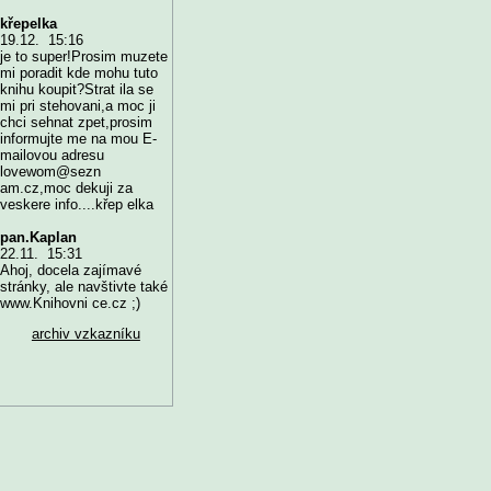
křepelka
19.12. 15:16
je to super!Prosim muzete
mi poradit kde mohu tuto
knihu koupit?Strat ila se
mi pri stehovani,a moc ji
chci sehnat zpet,prosim
informujte me na mou E-
mailovou adresu
lovewom@sezn
am.cz,moc dekuji za
veskere info....křep elka
pan.Kaplan
22.11. 15:31
Ahoj, docela zajímavé
stránky, ale navštivte také
www.Knihovni ce.cz ;)
archiv vzkazníku