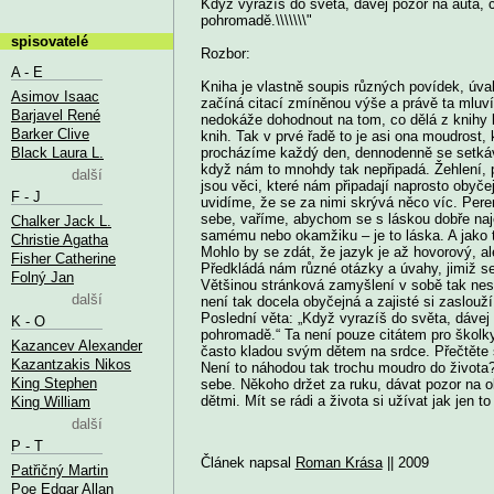
Když vyrazíš do světa, dávej pozor na auta, c
pohromadě.\\\\\\\"
spisovatelé
Rozbor:
A - E
Kniha je vlastně soupis různých povídek, úv
Asimov Isaac
začíná citací zmíněnou výše a právě ta mluví
Barjavel René
nedokáže dohodnout na tom, co dělá z knihy 
Barker Clive
knih. Tak v prvé řadě to je asi ona moudrost, 
Black Laura L.
procházíme každý den, dennodenně se setkáv
když nám to mnohdy tak nepřipadá. Žehlení, pr
další
jsou věci, které nám připadají naprosto obyče
F - J
uvidíme, že se za nimi skrývá něco víc. Per
sebe, vaříme, abychom se s láskou dobře najed
Chalker Jack L.
samému nebo okamžiku – je to láska. A jako 
Christie Agatha
Mohlo by se zdát, že jazyk je až hovorový, al
Fisher Catherine
Předkládá nám různé otázky a úvahy, jimiž se 
Folný Jan
Většinou stránková zamyšlení v sobě tak nes
další
není tak docela obyčejná a zajisté si zaslouž
Poslední věta: „Když vyrazíš do světa, dávej 
K - O
pohromadě.“ Ta není pouze citátem pro školk
Kazancev Alexander
často kladou svým dětem na srdce. Přečtěte s
Kazantzakis Nikos
Není to náhodou tak trochu moudro do života?
King Stephen
sebe. Někoho držet za ruku, dávat pozor na ok
dětmi. Mít se rádi a života si užívat jak jen to 
King William
další
P - T
Článek napsal
Roman Krása
|| 2009
Patřičný Martin
Poe Edgar Allan