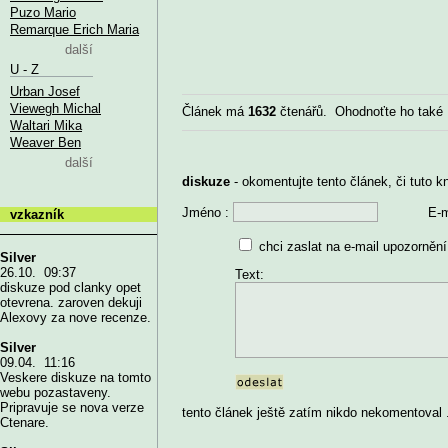
Puzo Mario
Remarque Erich Maria
další
U - Z
Urban Josef
Viewegh Michal
Článek má
1632
čtenářů. Ohodnoťte ho také
Waltari Mika
Weaver Ben
další
diskuze
- okomentujte tento článek, či tuto k
Jméno :
E-m
vzkazník
chci zaslat na e-mail upozornění
Silver
26.10. 09:37
Text:
diskuze pod clanky opet
otevrena. zaroven dekuji
Alexovy za nove recenze.
Silver
09.04. 11:16
Veskere diskuze na tomto
webu pozastaveny.
Pripravuje se nova verze
tento článek ještě zatím nikdo nekomentoval .
Ctenare.