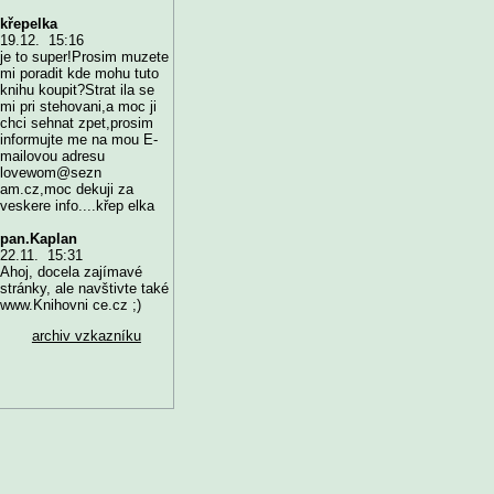
křepelka
19.12. 15:16
je to super!Prosim muzete
mi poradit kde mohu tuto
knihu koupit?Strat ila se
mi pri stehovani,a moc ji
chci sehnat zpet,prosim
informujte me na mou E-
mailovou adresu
lovewom@sezn
am.cz,moc dekuji za
veskere info....křep elka
pan.Kaplan
22.11. 15:31
Ahoj, docela zajímavé
stránky, ale navštivte také
www.Knihovni ce.cz ;)
archiv vzkazníku