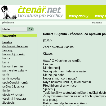
přihlásit se
statistika
Robert Fulghum - Všechno, co opravdu potř
kategorie
(2007)
beletrie
duchovní literatura
Žánr : světová klasika
fantasy
Citace:
historický román
horror
\\\\\\\" O všechno se rozděl.
krimi
Hraj fér.
kultovní román
Nikoho nebij.
partnerské vztahy
Vracej věci tam, kde si je našel.
sci-fi
Uklízej po sobě.
sci-fi novella
Neber si nic, co ti nepatří.
Když někomu ublížíš, řekni promiň.
společenský román
Před jídlem si umyj ruce.
světová klasika
Splachuj.
thriller
Teplé koláčky a studené mléko ti udělají dobř
utopický román
Žij vyrovnaně - trochu se uč a trochu přemýšle
válečná literatura
si a pracuj.
životopis
Každý den odpoledne si zdřímni.