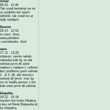
Silver
06.02. 11:46
Tak snad tentokrat se mi
uz podarilo ten spam
odstinit, tak snad se uz
tady neobjevi
Dooren
28.12. 12:51
to saxx: zkus
www.jahodovi
.com/ebooks. html
saxx
27.12. 13:20
zdravim, nevite nekdo
nahodou kde by se dal
sehnat prvni dil serie
nadace ( nadace ), celkem
bez problemu jsem sehnal
2 . & 3. dil, ale nemuzu
sehnat dil prvni. moc by
se mi hodila pomoc s tim
kde onen prvni dil sehnat
křepelka
19.12. 15:18
myslim tim knihu Hlubina
casu od Rene Barjavela,di
ky křepelka