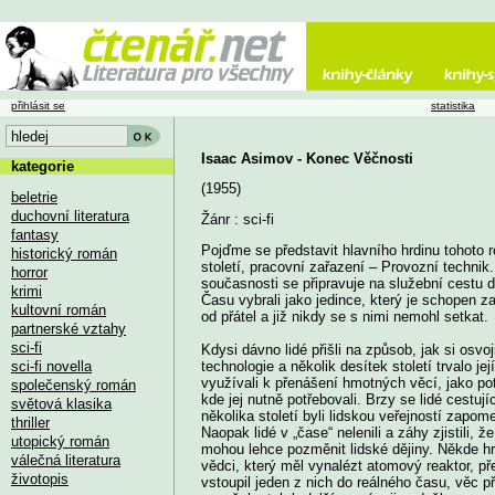
přihlásit se
statistika
Isaac Asimov - Konec Věčnosti
kategorie
(1955)
beletrie
duchovní literatura
Žánr : sci-fi
fantasy
Pojďme se představit hlavního hrdinu tohoto r
historický román
století, pracovní zařazení – Provozní technik
horror
současnosti se připravuje na služební cestu do
krimi
Času vybrali jako jedince, který je schopen za
kultovní román
od přátel a již nikdy se s nimi nemohl setkat.
partnerské vztahy
sci-fi
Kdysi dávno lidé přišli na způsob, jak si osv
sci-fi novella
technologie a několik desítek století trvalo je
využívali k přenášení hmotných věcí, jako pot
společenský román
kde jej nutně potřebovali. Brzy se lidé cestu
světová klasika
několika století byli lidskou veřejností zapome
thriller
Naopak lidé v „čase“ nelenili a záhy zjistili,
utopický román
mohou lehce pozměnit lidské dějiny. Někde hro
válečná literatura
vědci, který měl vynalézt atomový reaktor, p
životopis
vstoupil jeden z nich do reálného času, věc 