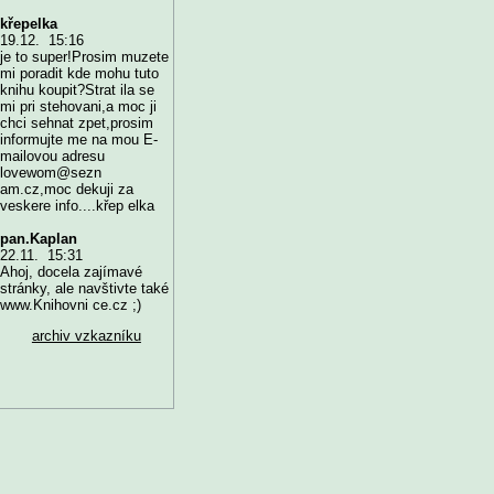
křepelka
19.12. 15:16
je to super!Prosim muzete
mi poradit kde mohu tuto
knihu koupit?Strat ila se
mi pri stehovani,a moc ji
chci sehnat zpet,prosim
informujte me na mou E-
mailovou adresu
lovewom@sezn
am.cz,moc dekuji za
veskere info....křep elka
pan.Kaplan
22.11. 15:31
Ahoj, docela zajímavé
stránky, ale navštivte také
www.Knihovni ce.cz ;)
archiv vzkazníku