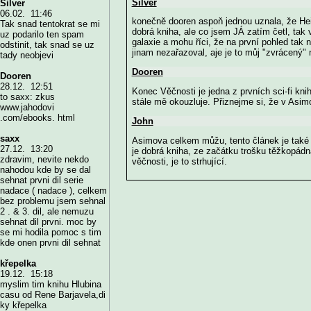
Silver
Silver
06.02. 11:46
konečně dooren aspoň jednou uznala, že Heinl
Tak snad tentokrat se mi
dobrá kniha, ale co jsem JÁ zatím četl, tak
uz podarilo ten spam
galaxie a mohu říci, že na první pohled tak 
odstinit, tak snad se uz
jinam nezařazoval, aje je to můj "zvrácený" 
tady neobjevi
Dooren
Dooren
28.12. 12:51
Konec Věčnosti je jedna z prvních sci-fi knih
to saxx: zkus
stále mě okouzluje. Přiznejme si, že v Asimo
www.jahodovi
.com/ebooks. html
John
saxx
Asimova celkem můžu, tento článek je také 
27.12. 13:20
je dobrá kniha, ze začátku trošku těžkopádn
zdravim, nevite nekdo
věčnosti, je to strhující.
nahodou kde by se dal
sehnat prvni dil serie
nadace ( nadace ), celkem
bez problemu jsem sehnal
2 . & 3. dil, ale nemuzu
sehnat dil prvni. moc by
se mi hodila pomoc s tim
kde onen prvni dil sehnat
křepelka
19.12. 15:18
myslim tim knihu Hlubina
casu od Rene Barjavela,di
ky křepelka