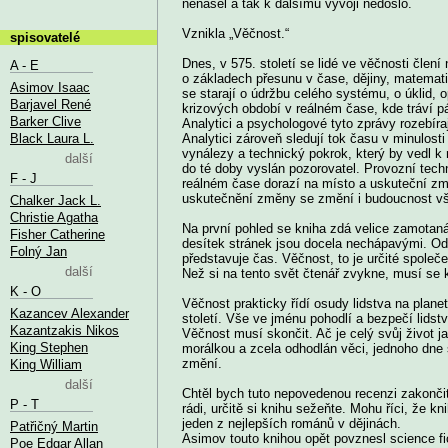
nenašel a tak k dalšímu vývoji nedošlo.
Vznikla „Věčnost.“
spisovatelé
Dnes, v 575. století se lidé ve věčnosti člení
A - E
o základech přesunu v čase, dějiny, matemati
Asimov Isaac
se starají o údržbu celého systému, o úklid, 
Barjavel René
krizových období v reálném čase, kde tráví pár
Barker Clive
Analytici a psychologové tyto zprávy rozebíra
Black Laura L.
Analytici zároveň sledují tok času v minulosti
vynálezy a technický pokrok, který by vedl 
další
do té doby vyslán pozorovatel. Provozní techni
F - J
reálném čase dorazí na místo a uskuteční zm
uskutečnění změny se změní i budoucnost vš
Chalker Jack L.
Christie Agatha
Na první pohled se kniha zdá velice zamotaná
Fisher Catherine
desítek stránek jsou docela nechápavými. Od
Folný Jan
představuje čas. Věčnost, to je určité společe
další
Než si na tento svět čtenář zvykne, musí se 
K - O
Věčnost prakticky řídí osudy lidstva na plane
Kazancev Alexander
století. Vše ve jménu pohodlí a bezpečí lidst
Kazantzakis Nikos
Věčnost musí skončit. Ač je celý svůj život j
King Stephen
morálkou a zcela odhodlán věci, jednoho dne 
změní.
King William
další
Chtěl bych tuto nepovedenou recenzi zakončit
P - T
rádi, určitě si knihu sežeňte. Mohu říci, že k
jeden z nejlepších románů v dějinách.
Patřičný Martin
Asimov touto knihou opět povznesl science fic
Poe Edgar Allan