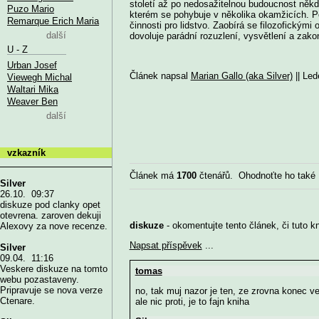
století až po nedosažitelnou budoucnost někd
Puzo Mario
kterém se pohybuje v několika okamžicích. Po
Remarque Erich Maria
činnosti pro lidstvo. Zaobírá se filozofickými 
další
dovoluje parádní rozuzlení, vysvětlení a zak
U - Z
Urban Josef
Článek napsal
Marian Gallo (aka Silver)
|| Led
Viewegh Michal
Waltari Mika
Weaver Ben
další
vzkazník
Článek má
1700
čtenářů. Ohodnoťte ho také
Silver
26.10. 09:37
diskuze pod clanky opet
otevrena. zaroven dekuji
diskuze
- okomentujte tento článek, či tuto k
Alexovy za nove recenze.
Napsat příspěvek
...
Silver
09.04. 11:16
Veskere diskuze na tomto
tomas
webu pozastaveny.
Pripravuje se nova verze
no, tak muj nazor je ten, ze zrovna konec v
Ctenare.
ale nic proti, je to fajn kniha