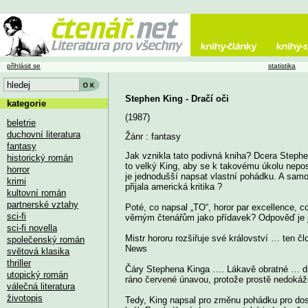
přihlásit se
statistika
Stephen King - Dračí oči
kategorie
(1987)
beletrie
duchovní literatura
Žánr : fantasy
fantasy
Jak vznikla tato podivná kniha? Dcera Stephe
historický román
to velký King, aby se k takovému úkolu nepos
horror
je jednodušší napsat vlastní pohádku. A sam
krimi
přijala americká kritika ?
kultovní román
partnerské vztahy
Poté, co napsal „TO“, horor par excellence, c
sci-fi
věrným čtenářům jako přídavek? Odpověď je j
sci-fi novella
Mistr hororu rozšiřuje své království … ten č
společenský román
News
světová klasika
thriller
Čáry Stephena Kinga …. Lákavě obratné … dru
utopický román
ráno červené únavou, protože prostě nedokáž
válečná literatura
životopis
Tedy, King napsal pro změnu pohádku pro dosp