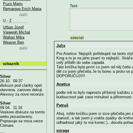
Puzo Mario
Text:
Remarque Erich Maria
další
U - Z
Urban Josef
Viewegh Michal
Waltari Mika
Weaver Ben
Julix
další
Pro Anetice: Nejspíš potřebuješ na tento sty
King a to je na jeho psaní to nejlepší. Skáč
celý příběh do sebe zapadá.
vzkazník
Tato knížka byla první co jsem od něj četla 
děl co jsem přečetla.Je to borec a proto se p
DOPORUČUJI!!!
Silver
26.10. 09:37
Anetice
diskuze pod clanky opet
otevrena. zaroven dekuji
podle mě to bylo naprosto příšerný každou ch
Alexovy za nove recenze.
budoucnost pak zase minulost a přitomnost..
Silver
Petruš
09.04. 11:16
Veskere diskuze na tomto
Ahoj, tuhle knížku jsem si sice přečetla jen 
webu pozastaveny.
starosti, a tak jsem ji vratila zpatky do kni
Pripravuje se nova verze
odhadnout jaký to má konec:)...docela pohad
Ctenare.
mirage