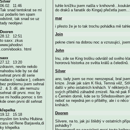
Silver
tuhle knížku jsem našla v knihovně...koukám.
06.02. 11:46
do draků a fanatik do Kinga) přečetla jsem...
Tak snad tentokrat se mi
uz podarilo ten spam
mar
odstinit, tak snad se uz
tady neobjevi
i přesto že je to tak trochu pohádka mě tahl
Dooren
Join
28.12. 12:51
to saxx: zkus
pekne cteni na dobrou noc a vzrusujici, jse
www.jahodovi
.com/ebooks. html
John
saxx
Inu, zde se King trošku odvrátil od svého kl
27.12. 13:20
hororová historka ze světa králů a čeledínů
zdravim, nevite nekdo
Silver
nahodou kde by se dal
sehnat prvni dil serie
ano, tady jsem se moc nerozepsal, bral jsem 
nadace ( nadace ), celkem
knize. Jinak jak sám K říká, Temná věž, Stře
bez problemu jsem sehnal
další v jeho ostatních knihách. V některých 
2 . & 3. dil, ale nemuzu
svých příběhů záhadně zmizeli. Na ně pak R
sehnat dil prvni. moc by
o Černém domě, kde se to Středosvětem jen 
se mi hodila pomoc s tim
neboť se nejedná jen o příběhy, ale i o něc
kde onen prvni dil sehnat
knihách.
křepelka
Dooren
19.12. 15:18
myslim tim knihu Hlubina
Silvere, na to, jak jsi štědrý v ostatních př
casu od Rene Barjavela,di
pohádky?
ky křepelka
Nezapomeň na souvislost mezi touto knihou