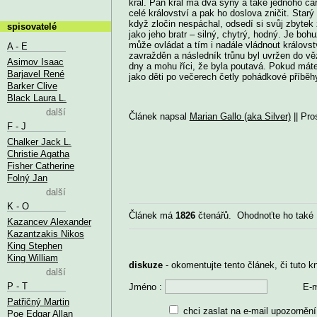
král. Pan král má dva syny a také jednoho ča
celé království a pak ho doslova zničit. Starý
když zločin nespáchal, odsedí si svůj zbytek 
spisovatelé
jako jeho bratr – silný, chytrý, hodný. Je boh
může ovládat a tím i nadále vládnout královstv
A - E
zavražděn a následník trůnu byl uvržen do věz
Asimov Isaac
dny a mohu říci, že byla poutavá. Pokud máte 
Barjavel René
jako děti po večerech četly pohádkové příběhy
Barker Clive
Black Laura L.
další
Článek napsal
Marian Gallo (aka Silver)
|| Pro
F - J
Chalker Jack L.
Christie Agatha
Fisher Catherine
Folný Jan
další
K - O
Článek má
1826
čtenářů. Ohodnoťte ho také
Kazancev Alexander
Kazantzakis Nikos
King Stephen
King William
diskuze
- okomentujte tento článek, či tuto k
další
P - T
Jméno :
E-m
Patřičný Martin
chci zaslat na e-mail upozornění
Poe Edgar Allan