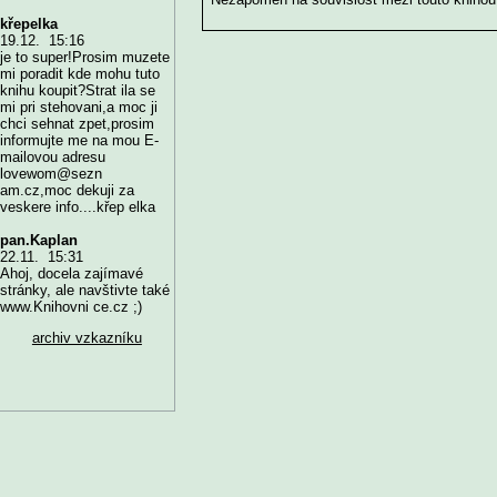
křepelka
19.12. 15:16
je to super!Prosim muzete
mi poradit kde mohu tuto
knihu koupit?Strat ila se
mi pri stehovani,a moc ji
chci sehnat zpet,prosim
informujte me na mou E-
mailovou adresu
lovewom@sezn
am.cz,moc dekuji za
veskere info....křep elka
pan.Kaplan
22.11. 15:31
Ahoj, docela zajímavé
stránky, ale navštivte také
www.Knihovni ce.cz ;)
archiv vzkazníku