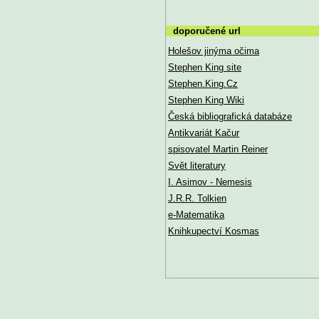
doporučené url
Holešov jinýma očima
Stephen King site
Stephen.King.Cz
Stephen King Wiki
Česká bibliografická databáze
Antikvariát Kačur
spisovatel Martin Reiner
Svět literatury
I. Asimov - Nemesis
J.R.R. Tolkien
e-Matematika
Knihkupectví Kosmas