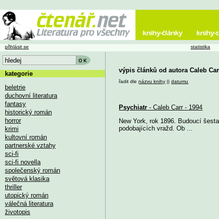
přihlásit se
statistika
výpis článků od autora Caleb Ca
kategorie
řadit dle
názvu knihy
||
datumu
beletrie
duchovní literatura
fantasy
Psychiatr
- Caleb Carr - 1994
historický román
horror
New York, rok 1896. Budoucí šesta
podobajících vražd. Ob ...
krimi
kultovní román
partnerské vztahy
sci-fi
sci-fi novella
společenský román
světová klasika
thriller
utopický román
válečná literatura
životopis