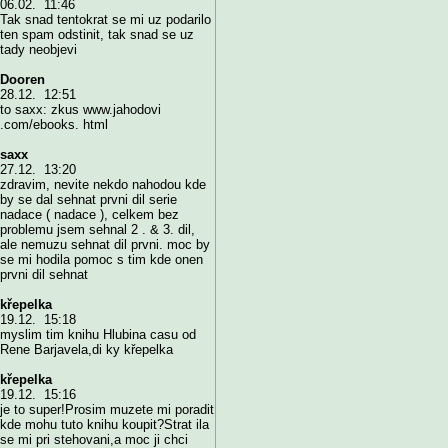
06.02. 11:46
Tak snad tentokrat se mi uz podarilo
ten spam odstinit, tak snad se uz
tady neobjevi
Dooren
28.12. 12:51
to saxx: zkus www.jahodovi
.com/ebooks. html
saxx
27.12. 13:20
zdravim, nevite nekdo nahodou kde
by se dal sehnat prvni dil serie
nadace ( nadace ), celkem bez
problemu jsem sehnal 2 . & 3. dil,
ale nemuzu sehnat dil prvni. moc by
se mi hodila pomoc s tim kde onen
prvni dil sehnat
křepelka
19.12. 15:18
myslim tim knihu Hlubina casu od
Rene Barjavela,di ky křepelka
křepelka
19.12. 15:16
je to super!Prosim muzete mi poradit
kde mohu tuto knihu koupit?Strat ila
se mi pri stehovani,a moc ji chci