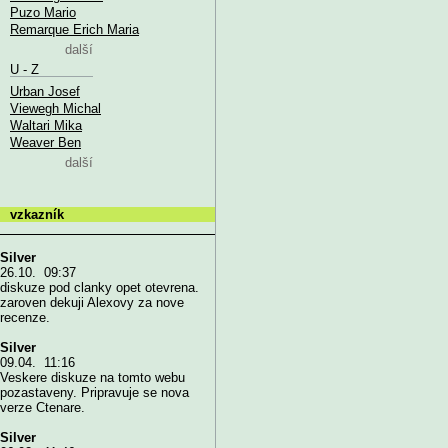
Puzo Mario
Remarque Erich Maria
další
U - Z
Urban Josef
Viewegh Michal
Waltari Mika
Weaver Ben
další
vzkazník
Silver
26.10. 09:37
diskuze pod clanky opet otevrena.
zaroven dekuji Alexovy za nove
recenze.
Silver
09.04. 11:16
Veskere diskuze na tomto webu
pozastaveny. Pripravuje se nova
verze Ctenare.
Silver