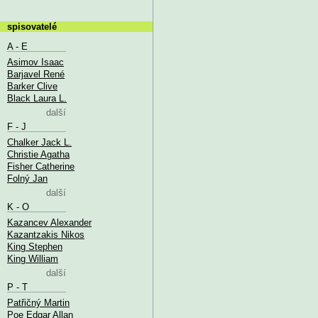
spisovatelé
A - E
Asimov Isaac
Barjavel René
Barker Clive
Black Laura L.
další
F - J
Chalker Jack L.
Christie Agatha
Fisher Catherine
Folný Jan
další
K - O
Kazancev Alexander
Kazantzakis Nikos
King Stephen
King William
další
P - T
Patřičný Martin
Poe Edgar Allan