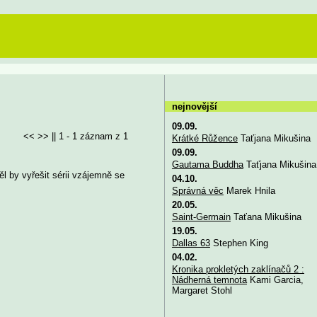
nejnovější
09.09.
<< >> || 1 - 1 záznam z 1
Krátké Růžence
Taťjana Mikušina
09.09.
Gautama Buddha
Taťjana Mikušina
l by vyřešit sérii vzájemně se
04.10.
Správná věc
Marek Hnila
20.05.
Saint-Germain
Taťana Mikušina
19.05.
Dallas 63
Stephen King
04.02.
Kronika prokletých zaklínačů 2 :
Nádherná temnota
Kami Garcia,
Margaret Stohl