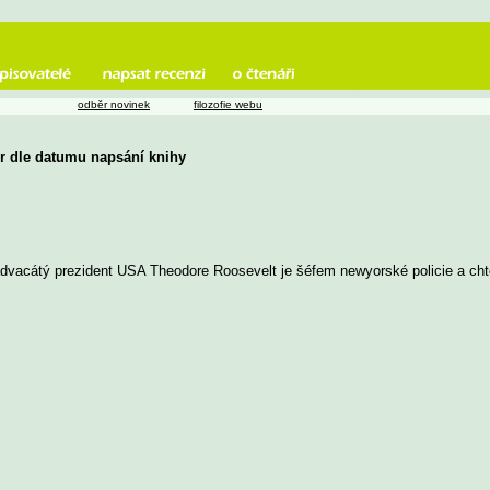
odběr novinek
filozofie webu
rr dle datumu napsání knihy
dvacátý prezident USA Theodore Roosevelt je šéfem newyorské policie a chtě