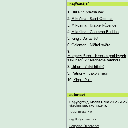
nejčtenější
1.
Hnila : Správná věc
2.
Mikušina : Saint-Germain
3.
Mikušina : Krátké Růžence
4.
Mikušina : Gautama Buddha
5.
King : Dallas 63
6.
Golemon : Ničitel světa
7.
Margaret Stohl : Kronika prokletých
zaklínačů 2 : Nádherná temnota
8.
Urban : 7 dní hříchů
9.
Patřičný : Jako v nebi
10.
King : Puls
autorství
Copyright (c) Marian Gallo 2002 - 2026,
všechna práva vyhrazena.
ISSN 1801-0784
mgallo@
seznam.cz
Podpořte Čtenáře.net