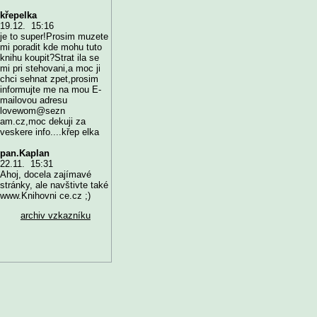
křepelka
19.12. 15:16
je to super!Prosim muzete
mi poradit kde mohu tuto
knihu koupit?Strat ila se
mi pri stehovani,a moc ji
chci sehnat zpet,prosim
informujte me na mou E-
mailovou adresu
lovewom@sezn
am.cz,moc dekuji za
veskere info....křep elka
pan.Kaplan
22.11. 15:31
Ahoj, docela zajímavé
stránky, ale navštivte také
www.Knihovni ce.cz ;)
archiv vzkazníku