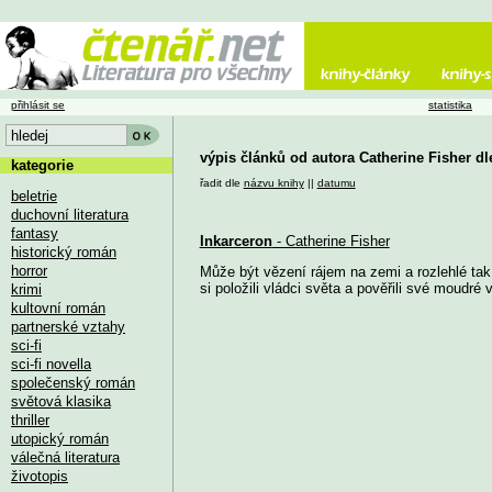
přihlásit se
statistika
výpis článků od autora Catherine Fisher d
kategorie
řadit dle
názvu knihy
||
datumu
beletrie
duchovní literatura
fantasy
Inkarceron
- Catherine Fisher
historický román
horror
Může být vězení rájem na zemi a rozlehlé tak
si položili vládci světa a pověřili své moudré 
krimi
kultovní román
partnerské vztahy
sci-fi
sci-fi novella
společenský román
světová klasika
thriller
utopický román
válečná literatura
životopis