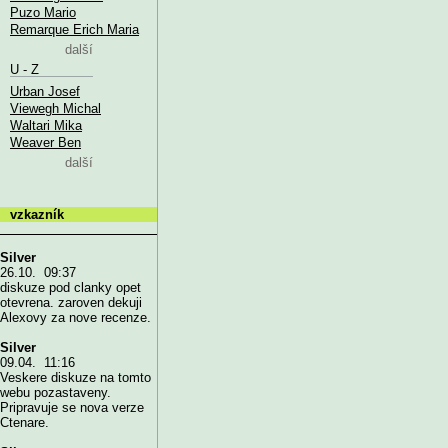
Puzo Mario
Remarque Erich Maria
další
U - Z
Urban Josef
Viewegh Michal
Waltari Mika
Weaver Ben
další
vzkazník
Silver
26.10. 09:37
diskuze pod clanky opet
otevrena. zaroven dekuji
Alexovy za nove recenze.
Silver
09.04. 11:16
Veskere diskuze na tomto
webu pozastaveny.
Pripravuje se nova verze
Ctenare.