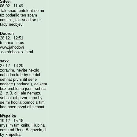
Silver
06.02. 11:46
Tak snad tentokrat se mi
uz podarilo ten spam
odstinit, tak snad se uz
tady neobjevi
Dooren
28.12. 12:51
to saxx: zkus
www.jahodovi
.com/ebooks. html
saxx
27.12. 13:20
zdravim, nevite nekdo
nahodou kde by se dal
sehnat prvni dil serie
nadace ( nadace ), celkem
bez problemu jsem sehnal
2 . & 3. dil, ale nemuzu
sehnat dil prvni. moc by
se mi hodila pomoc s tim
kde onen prvni dil sehnat
křepelka
19.12. 15:18
myslim tim knihu Hlubina
casu od Rene Barjavela,di
ky křepelka