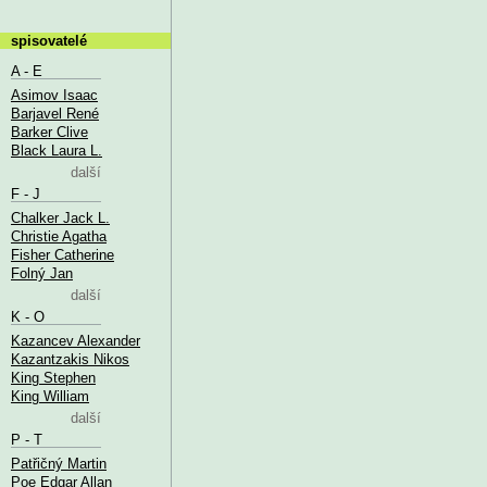
spisovatelé
A - E
Asimov Isaac
Barjavel René
Barker Clive
Black Laura L.
další
F - J
Chalker Jack L.
Christie Agatha
Fisher Catherine
Folný Jan
další
K - O
Kazancev Alexander
Kazantzakis Nikos
King Stephen
King William
další
P - T
Patřičný Martin
Poe Edgar Allan