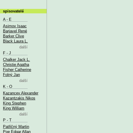
spisovatelé
A - E
Asimov Isaac
Barjavel René
Barker Clive
Black Laura L.
další
F - J
Chalker Jack L.
Christie Agatha
Fisher Catherine
Folný Jan
další
K - O
Kazancev Alexander
Kazantzakis Nikos
King Stephen
King William
další
P - T
Patřičný Martin
Poe Edgar Allan