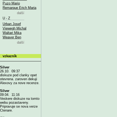
Puzo Mario
Remarque Erich Maria
další
U - Z
Urban Josef
Viewegh Michal
Waltari Mika
Weaver Ben
další
vzkazník
Silver
26.10. 09:37
diskuze pod clanky opet
otevrena. zaroven dekuji
Alexovy za nove recenze.
Silver
09.04. 11:16
Veskere diskuze na tomto
webu pozastaveny.
Pripravuje se nova verze
Ctenare.