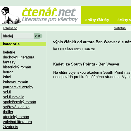
přihlásit se
statistika
výpis článků od autora Ben Weaver dle ná
kategorie
řadit dle
názvu knihy
||
datumu
beletrie
duchovní literatura
fantasy
Kadeti ze South Pointu
- Ben Weaver
historický román
horror
Na elitní vojenskou akademii South Point nas
neodpovídá profilu úspěšného studenta. Vylouč
krimi
kultovní román
partnerské vztahy
sci-fi
sci-fi novella
společenský román
světová klasika
thriller
utopický román
válečná literatura
životopis