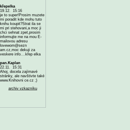
křepelka
19.12. 15:16
je to super!Prosim muzete
mi poradit kde mohu tuto
knihu koupit?Strat ila se
mi pri stehovani,a moc ji
chci sehnat zpet,prosim
informujte me na mou E-
mailovou adresu
lovewom@sezn
am.cz,moc dekuji za
veskere info....křep elka
pan.Kaplan
22.11. 15:31
Ahoj, docela zajímavé
stránky, ale navštivte také
www.Knihovni ce.cz ;)
archiv vzkazníku