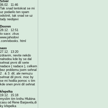
Silver
06.02. 11:46
Tak snad tentokrat se mi
uz podarilo ten spam
odstinit, tak snad se uz
tady neobjevi
Dooren
28.12. 12:51
to saxx: zkus
www.jahodovi
.com/ebooks. html
saxx
27.12. 13:20
zdravim, nevite nekdo
nahodou kde by se dal
sehnat prvni dil serie
nadace ( nadace ), celkem
bez problemu jsem sehnal
2 . & 3. dil, ale nemuzu
sehnat dil prvni. moc by
se mi hodila pomoc s tim
kde onen prvni dil sehnat
křepelka
19.12. 15:18
myslim tim knihu Hlubina
casu od Rene Barjavela,di
ky křepelka