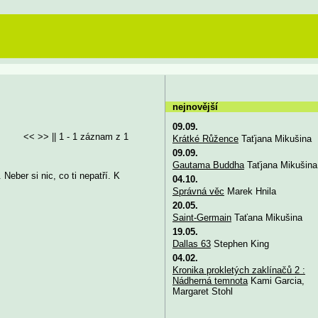
nejnovější
09.09.
<< >> || 1 - 1 záznam z 1
Krátké Růžence
Taťjana Mikušina
09.09.
Gautama Buddha
Taťjana Mikušina
. Neber si nic, co ti nepatří. K
04.10.
Správná věc
Marek Hnila
20.05.
Saint-Germain
Taťana Mikušina
19.05.
Dallas 63
Stephen King
04.02.
Kronika prokletých zaklínačů 2 :
Nádherná temnota
Kami Garcia,
Margaret Stohl