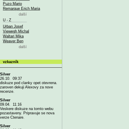
Puzo Mario
Remarque Erich Maria
další
U - Z
Urban Josef
Viewegh Michal
Waltari Mika
Weaver Ben
další
vzkazník
Silver
26.10. 09:37
diskuze pod clanky opet otevrena.
zaroven dekuji Alexovy za nove
recenze.
Silver
09.04. 11:16
Veskere diskuze na tomto webu
pozastaveny. Pripravuje se nova
verze Ctenare.
Silver