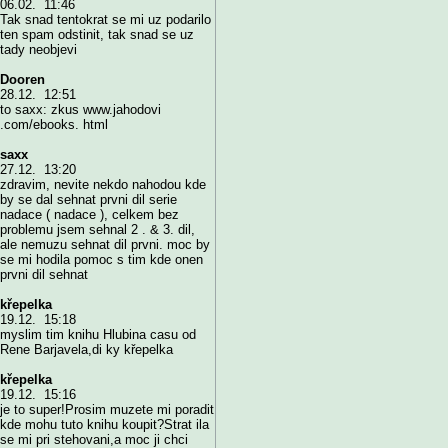
06.02. 11:46
Tak snad tentokrat se mi uz podarilo
ten spam odstinit, tak snad se uz
tady neobjevi
Dooren
28.12. 12:51
to saxx: zkus www.jahodovi
.com/ebooks. html
saxx
27.12. 13:20
zdravim, nevite nekdo nahodou kde
by se dal sehnat prvni dil serie
nadace ( nadace ), celkem bez
problemu jsem sehnal 2 . & 3. dil,
ale nemuzu sehnat dil prvni. moc by
se mi hodila pomoc s tim kde onen
prvni dil sehnat
křepelka
19.12. 15:18
myslim tim knihu Hlubina casu od
Rene Barjavela,di ky křepelka
křepelka
19.12. 15:16
je to super!Prosim muzete mi poradit
kde mohu tuto knihu koupit?Strat ila
se mi pri stehovani,a moc ji chci