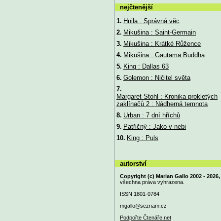
nejčtenější
1.
Hnila : Správná věc
2.
Mikušina : Saint-Germain
3.
Mikušina : Krátké Růžence
4.
Mikušina : Gautama Buddha
5.
King : Dallas 63
6.
Golemon : Ničitel světa
7.
Margaret Stohl : Kronika prokletých
zaklínačů 2 : Nádherná temnota
8.
Urban : 7 dní hříchů
9.
Patřičný : Jako v nebi
10.
King : Puls
autorství
Copyright (c) Marian Gallo 2002 - 2026,
všechna práva vyhrazena.
ISSN 1801-0784
mgallo@
seznam.cz
Podpořte Čtenáře.net