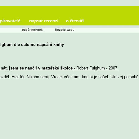
odběr novinek
filozofie webu
Fulghum dle datumu napsání knihy
nát, jsem se naučil v mateřské školce
- Robert Fulghum - 2007
 rozděl. Hraj fér. Nikoho nebij. Vracej věci tam, kde si je našel. Uklízej po sobě