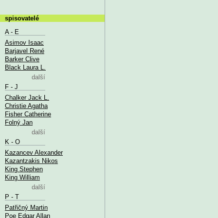
spisovatelé
A - E
Asimov Isaac
Barjavel René
Barker Clive
Black Laura L.
další
F - J
Chalker Jack L.
Christie Agatha
Fisher Catherine
Folný Jan
další
K - O
Kazancev Alexander
Kazantzakis Nikos
King Stephen
King William
další
P - T
Patřičný Martin
Poe Edgar Allan