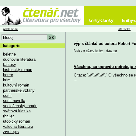
přihlásit se
statistika
výpis článků od autora Robert 
kategorie
řadit dle
názvu knihy
||
datumu
beletrie
duchovní literatura
fantasy
Všechno, co opravdu potřebuju z
historický román
horror
Citace: \\\\\\\\\\\\\\\" O všechno se
...
krimi
kultovní román
partnerské vztahy
sci-fi
sci-fi novella
společenský román
světová klasika
thriller
utopický román
válečná literatura
životopis