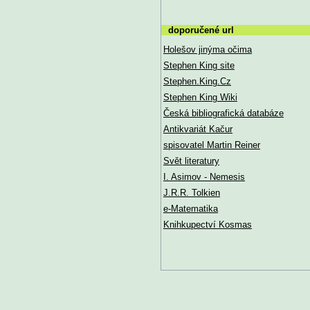
doporučené url
Holešov jinýma očima
Stephen King site
Stephen.King.Cz
Stephen King Wiki
Česká bibliografická databáze
Antikvariát Kačur
spisovatel Martin Reiner
Svět literatury
I. Asimov - Nemesis
J.R.R. Tolkien
e-Matematika
Knihkupectví Kosmas