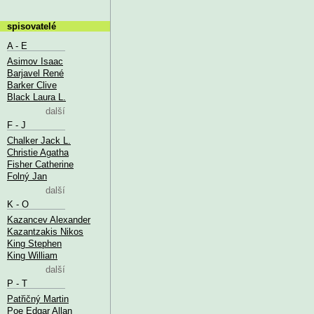
spisovatelé
A - E
Asimov Isaac
Barjavel René
Barker Clive
Black Laura L.
další
F - J
Chalker Jack L.
Christie Agatha
Fisher Catherine
Folný Jan
další
K - O
Kazancev Alexander
Kazantzakis Nikos
King Stephen
King William
další
P - T
Patřičný Martin
Poe Edgar Allan