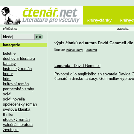
přihlásit se
statistika
výpis článků od autora David Gemmell dle
kategorie
řadit dle
názvu knihy
||
datumu
beletrie
duchovní literatura
fantasy
Legenda
- David Gemmell
historický román
horror
Prvnotní dílo anglického spisovatele Davida 
čtenářů hrdinské fantasy. Gemmellův vypravěč
krimi
kultovní román
partnerské vztahy
sci-fi
sci-fi novella
společenský román
světová klasika
thriller
utopický román
válečná literatura
životopis