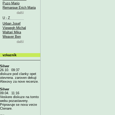
Puzo Mario
Remarque Erich Maria
další
U - Z
Urban Josef
Viewegh Michal
Waltari Mika
Weaver Ben
další
vzkazník
Silver
26.10. 09:37
diskuze pod clanky opet
otevrena. zaroven dekuji
Alexovy za nove recenze.
Silver
09.04. 11:16
Veskere diskuze na tomto
webu pozastaveny.
Pripravuje se nova verze
Ctenare.