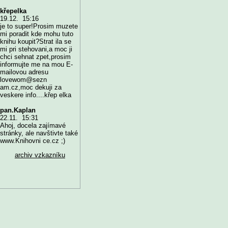
křepelka
19.12. 15:16
je to super!Prosim muzete
mi poradit kde mohu tuto
knihu koupit?Strat ila se
mi pri stehovani,a moc ji
chci sehnat zpet,prosim
informujte me na mou E-
mailovou adresu
lovewom@sezn
am.cz,moc dekuji za
veskere info....křep elka
pan.Kaplan
22.11. 15:31
Ahoj, docela zajímavé
stránky, ale navštivte také
www.Knihovni ce.cz ;)
archiv vzkazníku