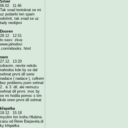
Silver
06.02. 11:46
Tak snad tentokrat se mi
uz podarilo ten spam
odstinit, tak snad se uz
tady neobjevi
Dooren
28.12. 12:51
to saxx: zkus
www.jahodovi
.com/ebooks. html
saxx
27.12. 13:20
zdravim, nevite nekdo
nahodou kde by se dal
sehnat prvni dil serie
nadace ( nadace ), celkem
bez problemu jsem sehnal
2 . & 3. dil, ale nemuzu
sehnat dil prvni. moc by
se mi hodila pomoc s tim
kde onen prvni dil sehnat
křepelka
19.12. 15:18
myslim tim knihu Hlubina
casu od Rene Barjavela,di
ky křepelka